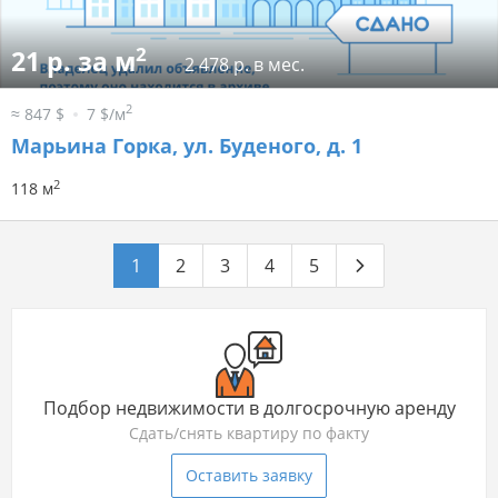
2
21 р. за м
2 478 р. в мес.
2
≈ 847 $
7 $/м
Марьина Горка, ул. Буденого, д. 1
2
118 м
1
2
3
4
5
Подбор недвижимости в долгосрочную аренду
Сдать/снять квартиру по факту
Оставить заявку