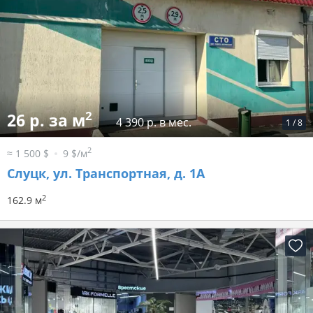
2
26 р. за м
4 390 р. в мес.
1
/
8
2
≈ 1 500 $
9 $/м
Слуцк, ул. Транспортная, д. 1А
2
162.9 м