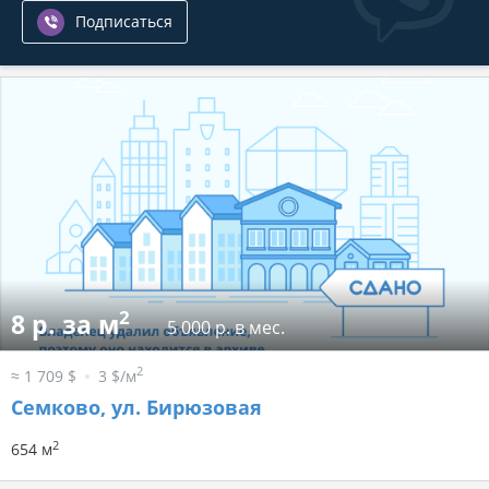
Подписаться
2
8 р. за м
5 000 р. в мес.
2
≈ 1 709 $
3 $/м
Семково, ул. Бирюзовая
2
654 м