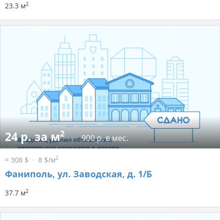
2
23.3 м
2
24 р. за м
900 р. в мес.
2
≈ 308 $
8 $/м
Фаниполь, ул. Заводская, д. 1/Б
2
37.7 м