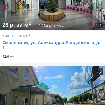
2
28 р. за м
1 192 р. в мес.
1
/
5
2
≈ 407 $
10 $/м
Смолевичи, ул. Александра Лявданского, д.
1
2
42.6 м