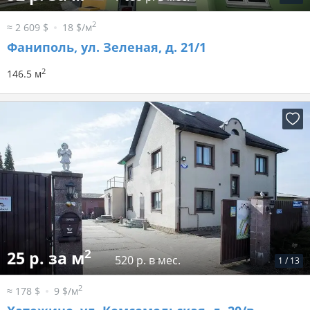
2
≈ 2 609 $
18 $/м
Фаниполь, ул. Зеленая, д. 21/1
2
146.5 м
2
25 р. за м
520 р. в мес.
1
/
13
2
≈ 178 $
9 $/м