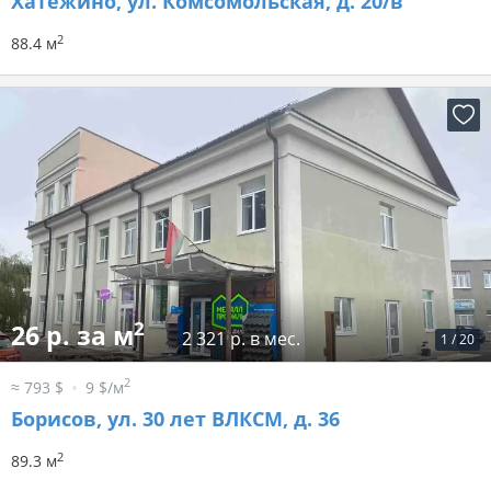
Хатежино, ул. Комсомольская, д. 20/в
2
88.4 м
2
26 р. за м
2 321 р. в мес.
1
/
20
2
≈ 793 $
9 $/м
Борисов, ул. 30 лет ВЛКСМ, д. 36
2
89.3 м