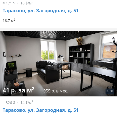
2
≈ 171 $
10 $/м
Тарасово, ул. Загородная, д. 51
2
16.7 м
2
41 р. за м
955 р. в мес.
1
/
8
2
≈ 326 $
14 $/м
Тарасово, ул. Загородная, д. 51