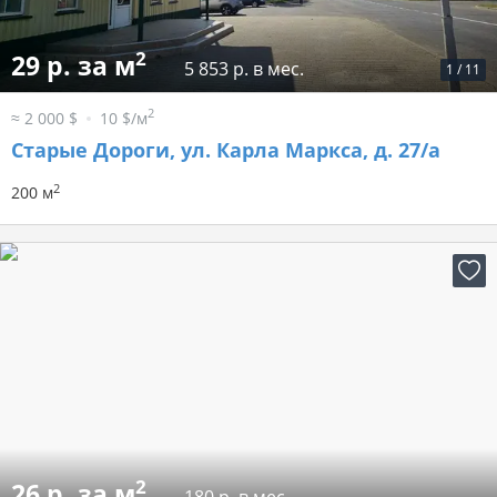
2
29 р. за м
5 853 р. в мес.
1
/
11
2
≈ 2 000 $
10 $/м
Старые Дороги, ул. Карла Маркса, д. 27/а
2
200 м
2
26 р. за м