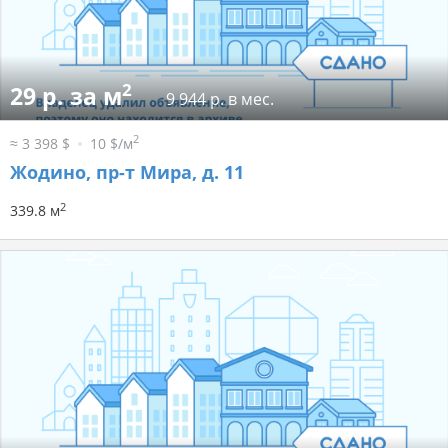
2
29 р. за м
9 944 р. в мес.
2
≈ 3 398 $
10 $/м
Жодино, пр-т Мира, д. 11
2
339.8 м