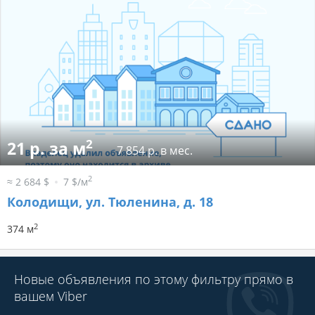
2
21 р. за м
7 854 р. в мес.
2
≈ 2 684 $
7 $/м
Колодищи, ул. Тюленина, д. 18
2
374 м
Новые объявления по этому фильтру прямо в
вашем Viber