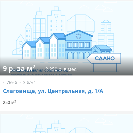
2
9 р. за м
2 250 р. в мес.
2
≈ 769 $
3 $/м
Слаговище, ул. Центральная, д. 1/А
2
250 м