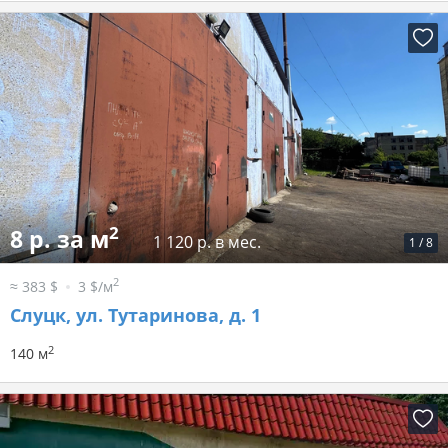
2
8 р. за м
1 120 р. в мес.
1
/
8
2
≈ 383 $
3 $/м
Слуцк, ул. Тутаринова, д. 1
2
140 м