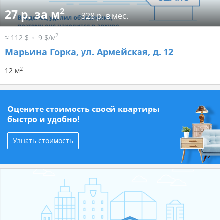
2
27 р. за м
328 р. в мес.
2
≈ 112 $
9 $/м
Марьина Горка, ул. Армейская, д. 12
2
12 м
Оцените стоимость своей квартиры
быстро и удобно!
Узнать стоимость