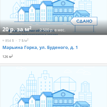
2
20 р. за м
2 500 р. в мес.
2
≈ 854 $
7 $/м
Марьина Горка, ул. Буденого, д. 1
2
126 м