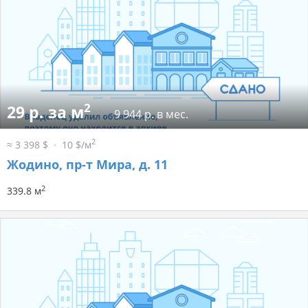
2
29 р. за м
9 944 р. в мес.
2
≈ 3 398 $
10 $/м
Жодино, пр-т Мира, д. 11
2
339.8 м