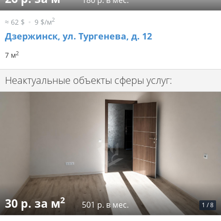
180 р. в мес.
2
≈ 62 $
9 $/м
Дзержинск, ул. Тургенева, д. 12
2
7 м
Неактуальные объекты сферы услуг:
2
30 р. за м
501 р. в мес.
1
/
8