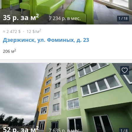
2
35 р. за м
7 234 р. в мес.
1
/
18
2
≈ 2 472 $
12 $/м
Дзержинск, ул. Фоминых, д. 23
2
206 м
2
52 р. за м
7 635 р. в мес.
1
/
8