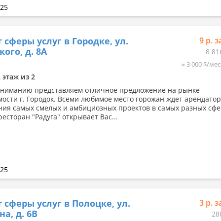
025
 сферы услуг в Городке, ул.
9 р. з
кого, д. 8А
8 81
≈ 3 000 $/мес
2 этаж из 2
ниманию представляем отличное предложение на рынке
ости г. Городок. Всеми любимое место горожан ждет арендатор
ия самых смелых и амбициозных проектов в самых разных сфе
есторан "Радуга" открывает Вас...
025
 сферы услуг в Полоцке, ул.
3 р. з
на, д. 6В
28