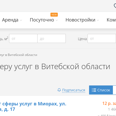
Аренда
Посуточно
Новостройки
Ком
2
от
до
от
ь, м
Цена
луг в Витебской области
ру услуг в Витебской области
Telegram
Подписаться
Список
Viber
 сферы услуг в Миорах, ул.
12 р. з
, д. 17
1 46
≈ 499 $/мес