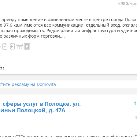
≈ 98 $/мес
в аренду помещение в оживленном месте в центре города Поло
 97,6 кв.м.Имеются все коммуникации, отдельный вход, оживл
орошая проходимость. Рядом развитая инфраструктура и удачно
е различных форм торговли,...
021
стить рекламу на Domovita
 сферы услуг в Полоцке, ул.
1
иньи Полоцкой, д. 47А
4
здания СТО/автосервиса, шиномонтажа, покрасочной камеры.