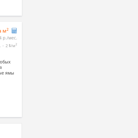
2
а м
4 р./мес.
2
.
2 $/м
любых
я
вые ямы