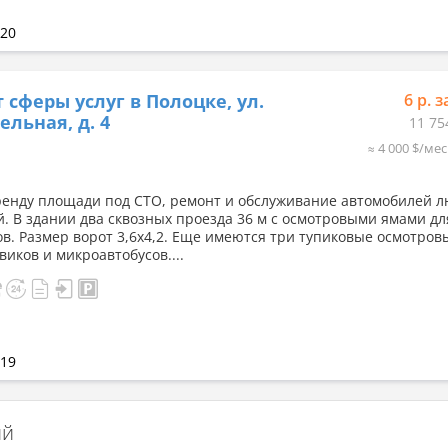
020
 сферы услуг в Полоцке, ул.
6 р. з
ельная, д. 4
11 75
≈ 4 000 $/мес
ренду площади под СТО, ремонт и обслуживание автомобилей 
й. В здании два сквозных проезда 36 м с осмотровыми ямами дл
ов. Размер ворот 3,6х4,2. Еще имеются три тупиковые осмотро
виков и микроавтобусов....
019
ий