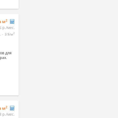
2
а м
6 р./мес.
2
.
3 $/м
ов для
рах.
2
а м
8 р./мес.