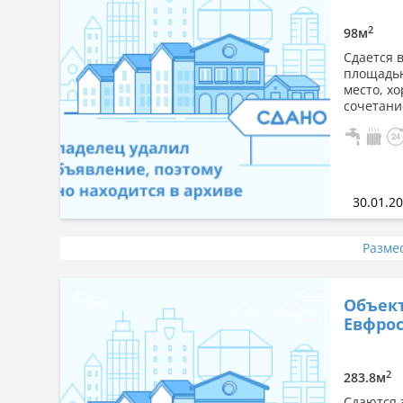
2
98м
Сдается 
площадью
место, х
сочетани
30.01.2
Разме
Объект
Евфрос
2
283.8м
Сдаются 