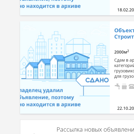
18.02.2
Объект
Строит
2
2000м
Сдам в а
категори
грузовик
для грузо
22.10.2
Рассылка новых объявлен