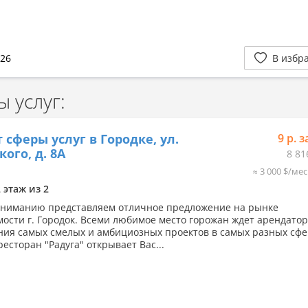
026
В избр
 услуг:
 сферы услуг в Городке, ул.
9 р. з
кого, д. 8А
8 81
≈ 3 000 $/мес
2 этаж из 2
ниманию представляем отличное предложение на рынке
ости г. Городок. Всеми любимое место горожан ждет арендатор
ия самых смелых и амбициозных проектов в самых разных сфе
есторан "Радуга" открывает Вас...