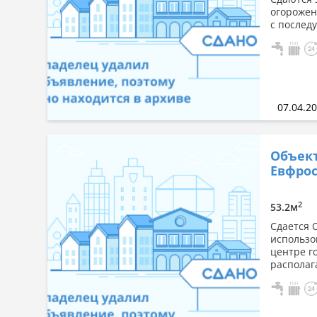
огорожен
с послед
07.04.2
Объект
Евфрос
2
53.2м
Сдается 
использо
центре г
располаг