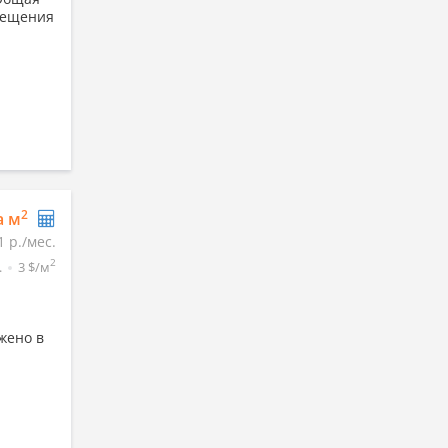
мещения
2
а м
1 р./мес.
2
.
3 $/м
жено в