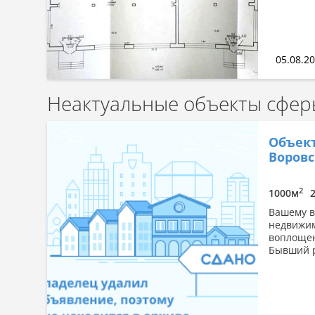
05.08.2
Неактуальные объекты сферы
Объект
Воровс
2
1000м
Вашему в
недвижим
воплощен
Бывший р