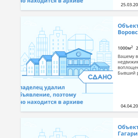
25.03.2
Объект
Воровс
2
1000м
Вашему в
недвижим
воплощен
Бывший р
04.04.2
Объект
Гагари