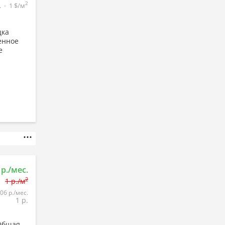
2
.
1 $/м
цка
енное
е
 р./мес.
2
1 р./м
06 р./мес.
1 р.
 Общая