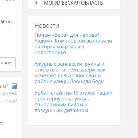
МОГИЛЕВСКАЯ ОБЛАСТЬ
цена
Сервисы в аренду
Средняя
Сервисы в Минске
7 312 р.
цена
 50квт
Новости
Сервисы в Бобруйске
3 987 р.
Почем «Вера» для народа?
Рядом с Комаровкой выставили
на торги квартиры в
новостройке
анное
Ажурные занавески, руины и
открытые настежь двери: как
исчезает Сельхозпоселок в
районе улицы Леонида Беды
2
а м
Урбан-стайл на 19 этаже: нашли
6 р./мес.
просторную однушку с
2
.
1 $/м
панорамным видом и
воздушным дизайном
е.