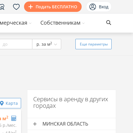
Подать БЕСПЛАТНО
Вход
мерческая
Собственникам
2
до
р. за м
Еще
параметры
Сервисы в аренду в других
Карта
городах
2
а м
МИНСКАЯ ОБЛАСТЬ
6 р./мес.
2
.
4 $/м
Сервисы в аренду
Средняя