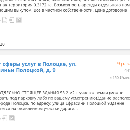
ная территория 0.3172 га. Возможность аренды отдельного по
ующим выкупом. Все в частной собственности. Цена договорна
020
 сферы услуг в Полоцке, ул.
9 р. з
иньи Полоцкой, д. 9
44
≈ 150 $/мес
ОТДЕЛЬНО СТОЯЩЕЕ ЗДАНИЯ 53.2 м2 + участок земли (можно
вать под парковку либо по вашему усмотрению)Здание располо
орода Полоцка, по адресу: улица Ефрасини Полоцкой 9Здание
ается на оживленном участке дороги...