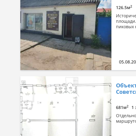
По площади: большая → малая
2
126.5м
По площади: малая → большая
Историче
площади.
пиковых 
05.08.2
Объект
Советск
2
681м
1 
Отдельно
маршруто