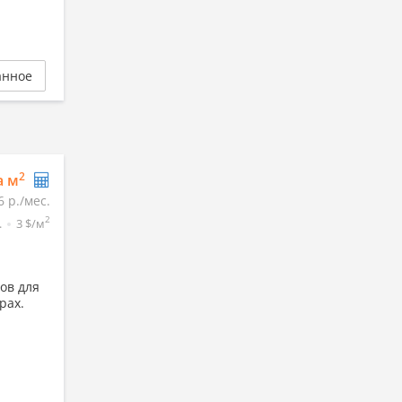
анное
2
а м
6 р./мес.
2
.
3 $/м
ов для
рах.