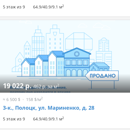
2
5 этаж из 9
64.9/40.9/9.1 м
19 022 р.
2
462 р. за м
2
≈ 6 500 $
158 $/м
3-к.,
Полоцк, ул. Мариненко, д. 28
2
5 этаж из 9
64.9/40.9/9.1 м