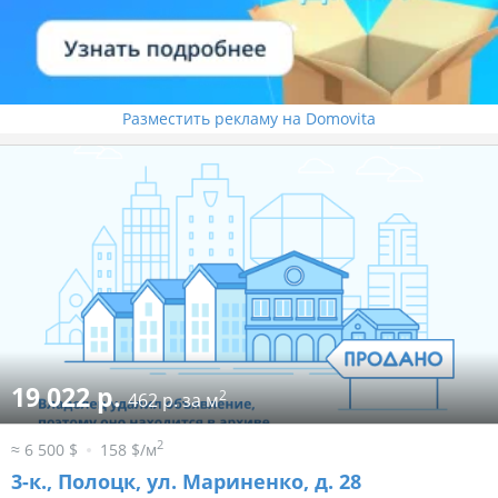
Разместить рекламу на Domovita
19 022 р.
2
462 р. за м
2
≈ 6 500 $
158 $/м
3-к.,
Полоцк, ул. Мариненко, д. 28