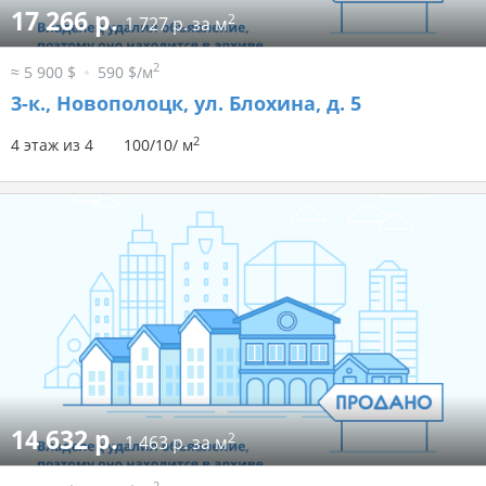
17 266 р.
2
1 727 р. за м
2
≈ 5 900 $
590 $/м
3-к.,
Новополоцк, ул. Блохина, д. 5
2
4 этаж из 4
100/10/ м
14 632 р.
2
1 463 р. за м