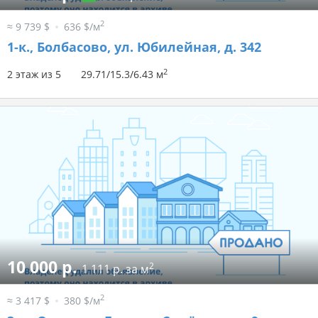
2
≈ 9 739 $
636 $/м
1-к.,
Болбасово, ул. Юбилейная, д. 342
2
2 этаж из 5
29.71/15.3/6.43 м
10 000 р.
2
1 111 р. за м
2
≈ 3 417 $
380 $/м