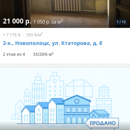
21 000 р.
2
1 050 р. за м
1
/
10
2
≈ 7 176 $
359 $/м
2-к.,
Новополоцк, ул. Ктаторова, д. 8
2
2 этаж из 4
33/20/6 м