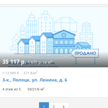
35 117 р.
2
1 671 р. за м
2
≈ 12 000 $
571 $/м
3-к.,
Полоцк, ул. Ленина, д. 6
2
4 этаж из 5
59/21/6 м
1
2