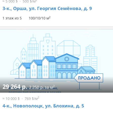
2
≈ 5 000 $
500 $/м
3-к.,
Орша, ул. Георгия Семёнова, д. 9
2
1 этаж из 5
100/10/10 м
29 264 р.
2
2 250 р. за м
2
≈ 10 000 $
769 $/м
4-к.,
Новополоцк, ул. Блохина, д. 5