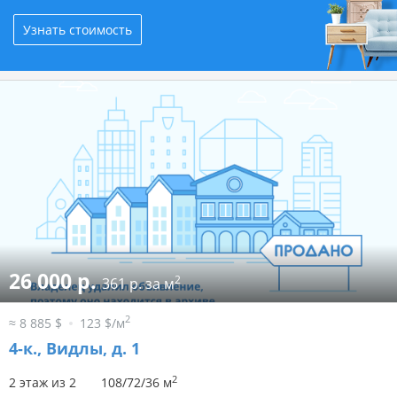
Узнать стоимость
26 000 р.
2
361 р. за м
2
≈ 8 885 $
123 $/м
4-к.,
Видлы, д. 1
2
2 этаж из 2
108/72/36 м