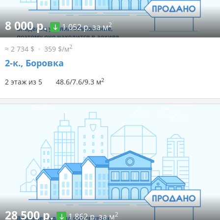
8 000 р.
2
1 052 р. за м
2
≈ 2 734 $
359 $/м
2-к.,
Боровка
2
2 этаж из 5
48.6/7.6/9.3 м
28 500 р.
2
1 862 р. за м