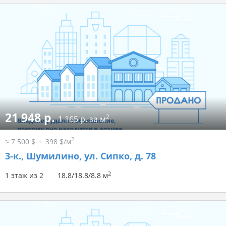
21 948 р.
2
1 165 р. за м
2
≈ 7 500 $
398 $/м
3-к.,
Шумилино, ул. Сипко, д. 78
2
1 этаж из 2
18.8/18.8/8.8 м