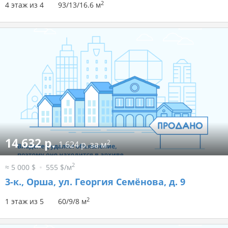
2
4 этаж из 4
93/13/16.6 м
14 632 р.
2
1 624 р. за м
2
≈ 5 000 $
555 $/м
3-к.,
Орша, ул. Георгия Семёнова, д. 9
2
1 этаж из 5
60/9/8 м