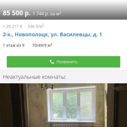
85 500 р.
2
1 744 р. за м
2
≈ 29 217 $
596 $/м
2-к.,
Новополоцк, ул. Василевцы, д. 1
2
1 этаж из 9
70/49/9 м
Позвонить
Неактуальные комнаты: