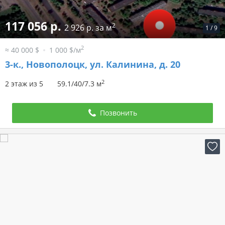
117 056 р.
2
2 926 р. за м
1
/
9
2
≈ 40 000 $
1 000 $/м
3-к.,
Новополоцк, ул. Калинина, д. 20
2
2 этаж из 5
59.1/40/7.3 м
Позвонить