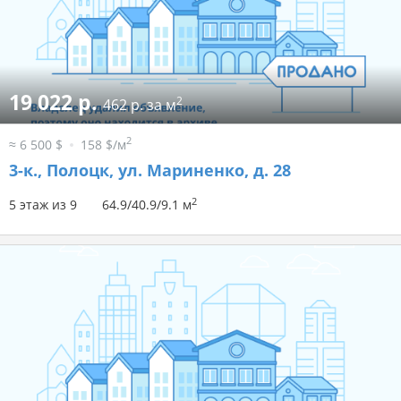
19 022 р.
2
462 р. за м
2
≈ 6 500 $
158 $/м
3-к.,
Полоцк, ул. Мариненко, д. 28
2
5 этаж из 9
64.9/40.9/9.1 м