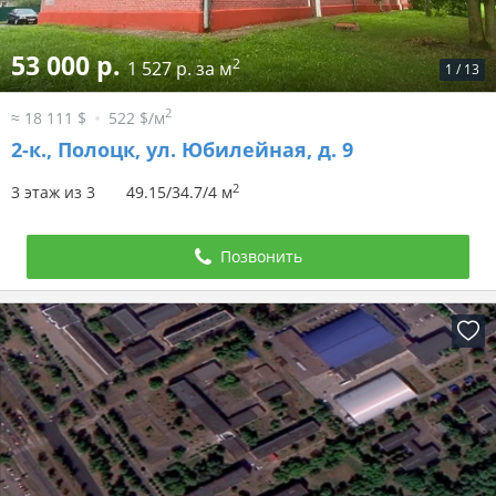
53 000 р.
2
1 527 р. за м
1
/
13
2
≈ 18 111 $
522 $/м
2-к.,
Полоцк, ул. Юбилейная, д. 9
2
3 этаж из 3
49.15/34.7/4 м
Позвонить