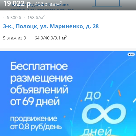
19 022 р.
2
462 р. за м
2
≈ 6 500 $
158 $/м
3-к.,
Полоцк, ул. Мариненко, д. 28
2
5 этаж из 9
64.9/40.9/9.1 м