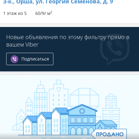
3-к.,
Орша, ул. Георгия Семёнова, д. 9
2
1 этаж из 5
60/9/ м
Новые объявления по этому фильтру прямо в
вашем Viber
Подписаться