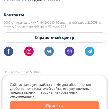
editor@domovita.by
+375 29 563-15-61 Кристина Филюта
Контакты
kb@domovita.by
+375 29 179-11-28 Владислав Гладченко
ООО «Аниксмедиа» УНП 191299645, Юридический адрес: 220053, г.
Мы принимаем звонки и отвечаем на письма в будние дни с 9:00 до
Минск, Старовиленский тракт 87, офис 303
18:00.
vg@domovita.by
Справочный центр
Пишите и звоните нам в будние дни с 8:00 до 20:00.
Наш рейтинг 5 из 5 (1040)
Сайт использует файлы cookie для обеспечения
удобства пользователей сайта, его улучшения,
предоставления персонализированных
рекомендаций.
Telegram
Viber
Принять