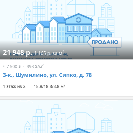
21 948 р.
2
1 165 р. за м
2
≈ 7 500 $
398 $/м
3-к.,
Шумилино, ул. Сипко, д. 78
2
1 этаж из 2
18.8/18.8/8.8 м