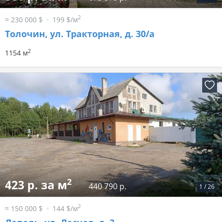
2
≈ 230 000 $
199 $/м
Толочин, ул. Тракторная, д. 30/а
2
1154 м
2
423 р. за м
440 790 р.
1
/
26
2
≈ 150 000 $
144 $/м