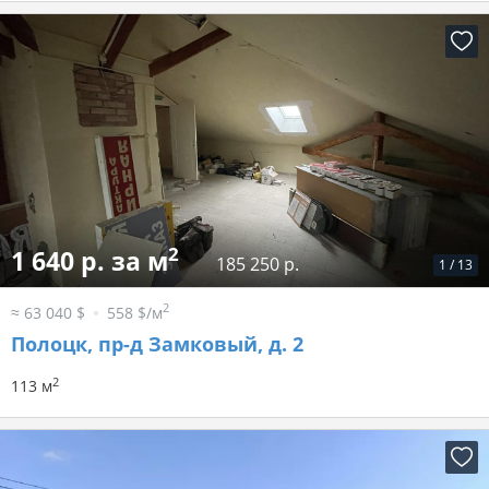
2
1 640 р. за м
185 250 р.
1
/
13
2
≈ 63 040 $
558 $/м
Полоцк, пр-д Замковый, д. 2
2
113 м