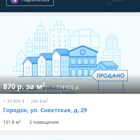
2
870 р. за м
114 605 р.
2
≈ 39 000 $
296 $/м
Городок, ул. Советская, д. 29
2
131.8 м
2 помещения