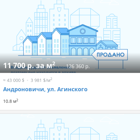
2
11 700 р. за м
126 360 р.
2
≈ 43 000 $
3 981 $/м
Андроновичи, ул. Агинского
2
10.8 м