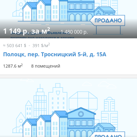
2
1 149 р. за м
1 480 000 р.
2
≈ 503 641 $
391 $/м
Полоцк, пер. Тросницкий 5-й, д. 15А
2
1287.6 м
8 помещений