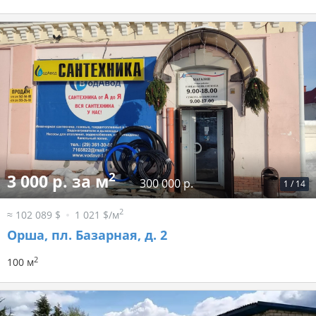
2
3 000 р. за м
300 000 р.
1
/
14
2
≈ 102 089 $
1 021 $/м
Орша, пл. Базарная, д. 2
2
100 м