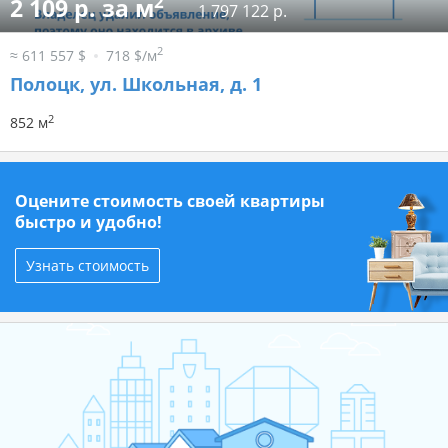
2
2 109 р. за м
1 797 122 р.
2
≈ 611 557 $
718 $/м
Полоцк, ул. Школьная, д. 1
2
852 м
Оцените стоимость своей квартиры
быстро и удобно!
Узнать стоимость