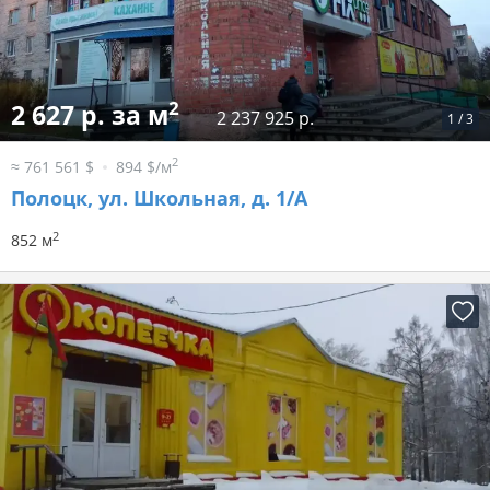
2
2 627 р. за м
2 237 925 р.
1
/
3
2
≈ 761 561 $
894 $/м
Полоцк, ул. Школьная, д. 1/А
2
852 м