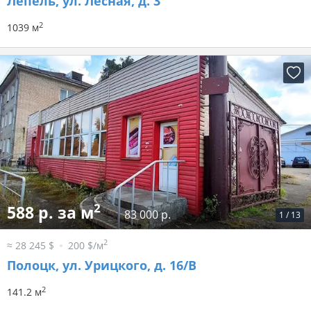
Лепель, ул. Лесная, д. 3
2
1039 м
2
588 р. за м
83 000 р.
1
/
13
2
≈ 28 245 $
200 $/м
Полоцк, ул. Урицкого, д. 16/В
2
141.2 м