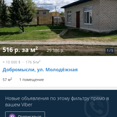
2
516 р. за м
29 386 р.
1
/
5
2
≈ 10 000 $
176 $/м
Добромысли, ул. Молодёжная
2
57 м
1 помещение
Новые объявления по этому фильтру прямо в
вашем Viber
Подписаться