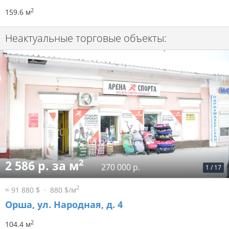
2
159.6 м
Неактуальные торговые объекты:
2
2 586 р. за м
270 000 р.
1
/
17
2
≈ 91 880 $
880 $/м
Орша, ул. Народная, д. 4
2
104.4 м