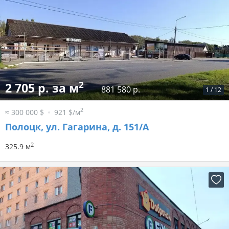
2
2 705 р. за м
881 580 р.
1
/
12
2
≈ 300 000 $
921 $/м
Полоцк, ул. Гагарина, д. 151/А
2
325.9 м