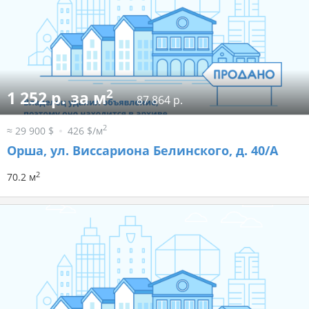
2
1 252 р. за м
87 864 р.
2
≈ 29 900 $
426 $/м
Орша, ул. Виссариона Белинского, д. 40/А
2
70.2 м