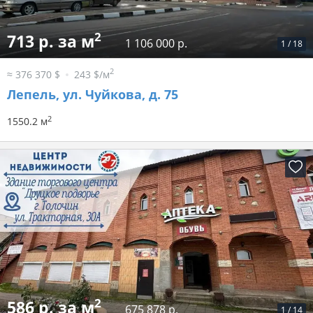
2
713 р. за м
1 106 000 р.
1
/
18
2
≈ 376 370 $
243 $/м
Лепель, ул. Чуйкова, д. 75
2
1550.2 м
2
586 р. за м
675 878 р.
1
/
14