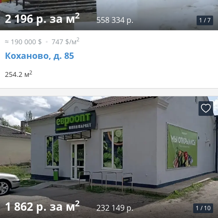
2
2 196 р. за м
558 334 р.
1
/
7
2
≈ 190 000 $
747 $/м
Коханово, д. 85
2
254.2 м
2
1 862 р. за м
232 149 р.
1
/
10