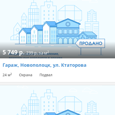
5 749 р.
2
239 р. за м
Гараж
, Новополоцк, ул. Ктаторова
2
24 м
Охрана
Подвал