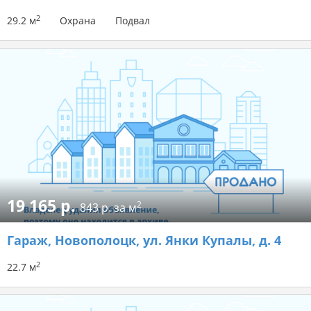
2
29.2 м
Охрана
Подвал
19 165 р.
2
843 р. за м
Гараж
, Новополоцк, ул. Янки Купалы, д. 4
2
22.7 м