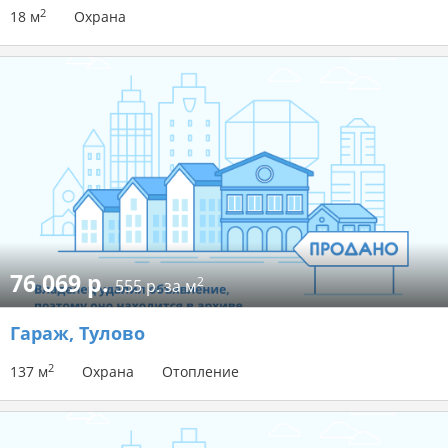
2
18 м
Охрана
76 069 р.
2
555 р. за м
Гараж
, Тулово
2
137 м
Охрана
Отопление