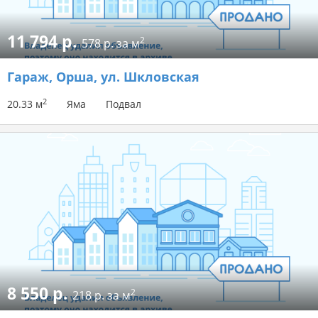
11 794 р.
2
578 р. за м
Гараж
, Орша, ул. Шкловская
2
20.33 м
Яма
Подвал
8 550 р.
2
218 р. за м