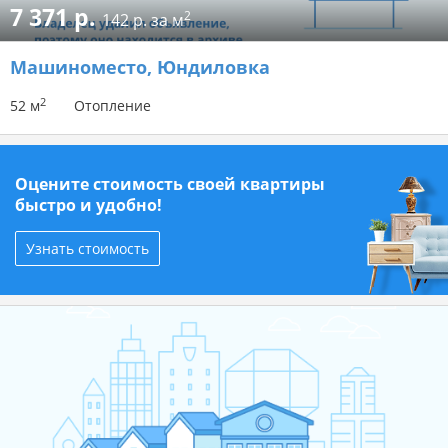
7 371 р.
2
142 р. за м
Машиноместо
, Юндиловка
2
52 м
Отопление
Оцените стоимость своей квартиры
быстро и удобно!
Узнать стоимость