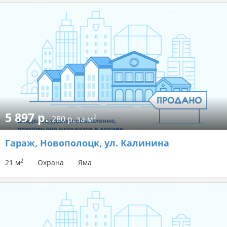
5 897 р.
2
280 р. за м
Гараж
, Новополоцк, ул. Калинина
2
21 м
Охрана
Яма