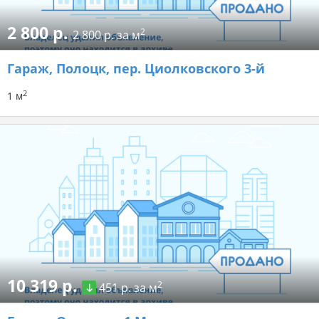
2 800 р.
2
2 800 р. за м
Гараж
, Полоцк, пер. Циолковского 3-й
2
1 м
10 319 р.
2
451 р. за м