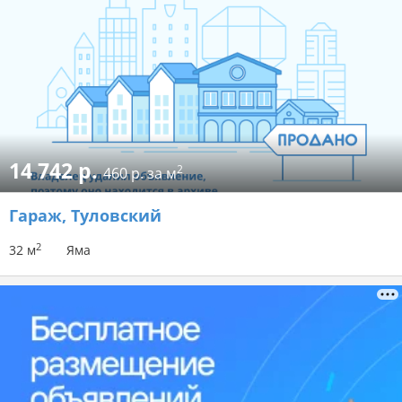
14 742 р.
2
460 р. за м
Гараж
, Туловский
2
32 м
Яма