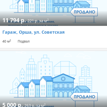
11 794 р.
2
221 р. за м
Гараж
, Орша, ул. Советская
2
40 м
Подвал
5 000 р.
2
263 р. за м