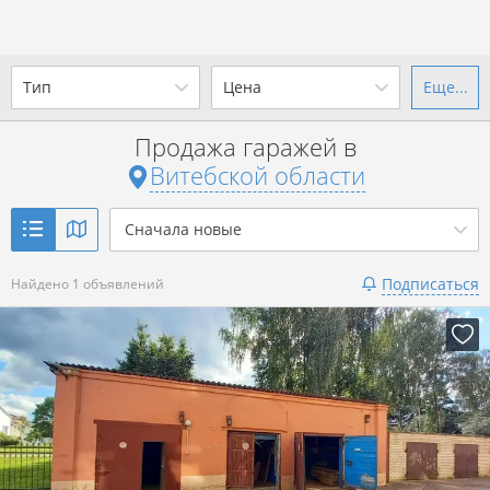
Тип
Цена
Еще...
Ваш город -
state Витебская
область
?
Продажа гаражей в
Не важно
от
до
Витебской области
Да
Выбрать город
Показать 1 объявление
р.
Сначала новые
Подписаться
Найдено 1 объявлений
Показать 1 объявление