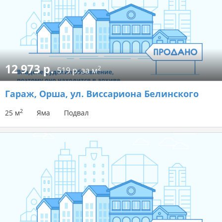
12 973 р.
2
519 р. за м
Гараж
, Орша, ул. Виссариона Белинского
2
25 м
Яма
Подвал