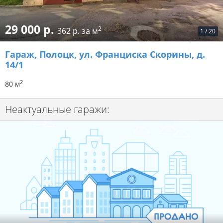
29 000 р.
2
362 р. за м
1
/
20
Гараж
, Полоцк, ул. Франциска Скорины, д.
14/1
2
80 м
Неактуальные гаражи: