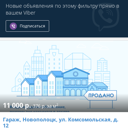
Новые объявления по этому фильтру прямо в
вашем Viber
Подписаться
11 000 р.
2
376 р. за м
Гараж
, Новополоцк, ул. Комсомольская, д.
12