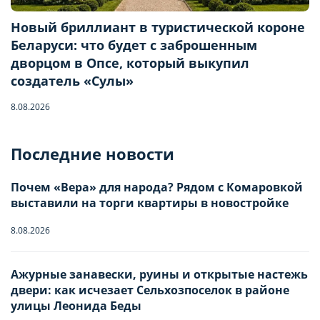
Новый бриллиант в туристической короне
Беларуси: что будет с заброшенным
дворцом в Опсе, который выкупил
создатель «Сулы»
8.08.2026
Бронирование квартиры
Последние новости
Отправьте запрос, чтобы забронировать
Почем «Вера» для народа? Рядом с Комаровкой
выставили на торги квартиры в новостройке
Количество гостей
8.08.2026
Ажурные занавески, руины и открытые настежь
Заезд
Взрослые
-
0
+
НАСТРОЙТЕ ПАРАМЕТРЫ
НАСТРОЙТЕ ПАРАМЕТРЫ
двери: как исчезает Сельхозпоселок в районе
улицы Леонида Беды
ИСПОЛЬЗОВАНИЯ ФАЙЛОВ
ИСПОЛЬЗОВАНИЯ ФАЙЛОВ