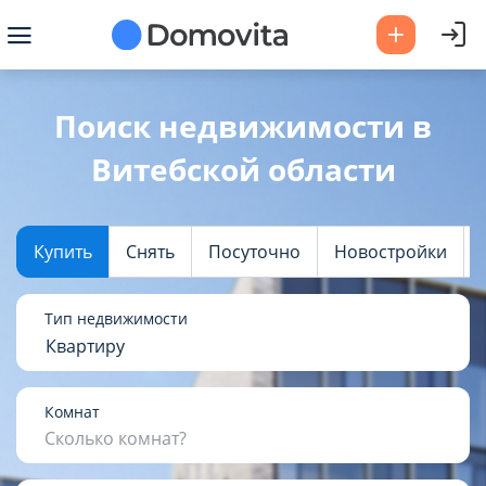
Ваш город -
Витебская область
?
Поиск недвижимости в
Витебской области
Да
Выбрать город
Купить
Снять
Посуточно
Новостройки
Тип недвижимости
Квартиру
Комнат
Сколько комнат?