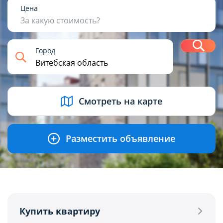
1
2
3
4+
Цена
За какую стоимость?
Н
Город
USD
BYN
EUR
RUB
Смотреть на карте
Разместить объявление
Купить квартиру