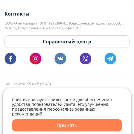
editor@domovita.by
+375 29 563-15-61 Кристина Филюта
Контакты
kb@domovita.by
+375 29 179-11-28 Владислав Гладченко
ООО «Аниксмедиа» УНП 191299645, Юридический адрес: 220053, г.
Мы принимаем звонки и отвечаем на письма в будние дни с 9:00 до
Минск, Старовиленский тракт 87, офис 303
18:00.
vg@domovita.by
Справочный центр
Пишите и звоните нам в будние дни с 8:00 до 20:00.
Наш рейтинг 5 из 5 (1040)
Сайт использует файлы cookie для обеспечения
удобства пользователей сайта, его улучшения,
предоставления персонализированных
рекомендаций.
Telegram
Viber
Принять
Telegram