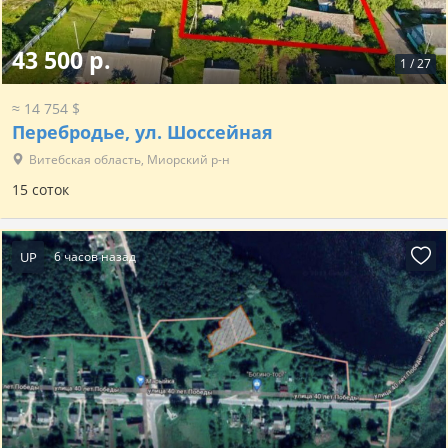
43 500 р.
1
/
27
≈ 14 754 $
Перебродье, ул. Шоссейная
Витебская область, Миорский р-н
15 соток
UP
6 часов назад