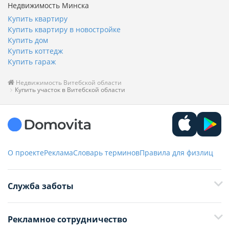
Недвижимость Минска
Купить квартиру
Купить квартиру в новостройке
Купить дом
Купить коттедж
Купить гараж
Недвижимость Витебской области
Купить участок в Витебской области
О проекте
Реклама
Словарь терминов
Правила для физлиц
Служба заботы
+375 29 376-13-70
Рекламное сотрудничество
+375 33 376-13-70