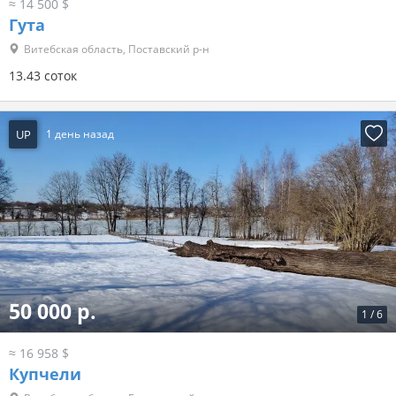
≈ 14 500 $
Гута
Витебская область, Поставский р-н
13.43 соток
UP
1 день назад
50 000 р.
1
/
6
≈ 16 958 $
Купчели