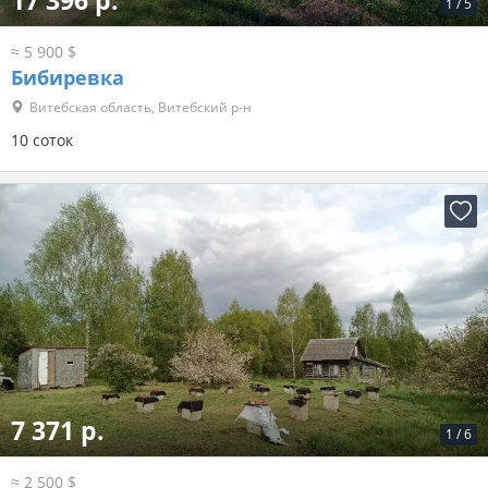
17 396 р.
1
/
5
≈ 5 900 $
Бибиревка
Витебская область, Витебский р-н
10 соток
7 371 р.
1
/
6
≈ 2 500 $