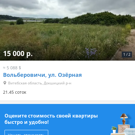
15 000 р.
1
/
2
≈ 5 088 $
Вольберовичи, ул. Озёрная
Витебская область, Докшицкий р-н
21.45 соток
Оцените стоимость своей квартиры
быстро и удобно!