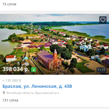
15 соток
398 034 р.
1
/
17
≈ 135 000 $
Браслав, ул. Ленинская, д. 43В
Витебская область, Браславский р-н
131 сотка