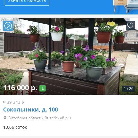
Узнать стоимость
116 000 р.
1
/
26
≈ 39 343 $
Сокольники, д. 100
Витебская область, Витебский р-н
10.66 соток