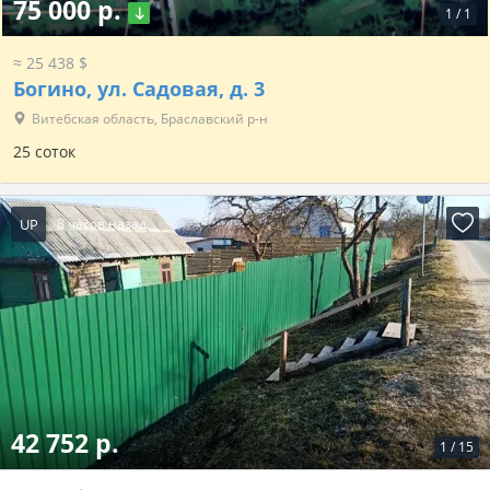
75 000 р.
1
/
1
≈ 25 438 $
Богино, ул. Садовая, д. 3
Витебская область, Браславский р-н
25 соток
UP
8 часов назад
42 752 р.
1
/
15