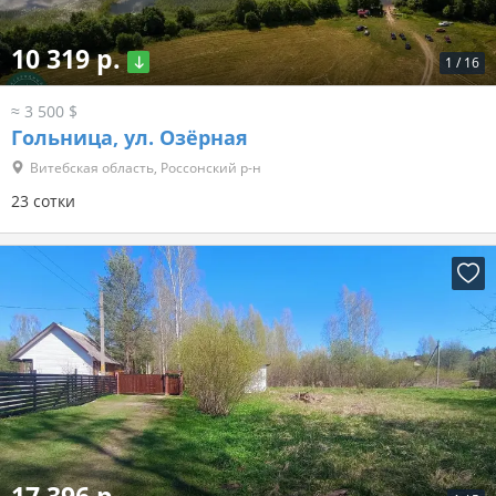
10 319 р.
1
/
16
≈ 3 500 $
Гольница, ул. Озёрная
Витебская область, Россонский р-н
23 сотки