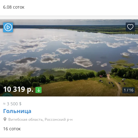
6.08 соток
10 319 р.
1
/
16
≈ 3 500 $
Гольница
Витебская область, Россонский р-н
16 соток