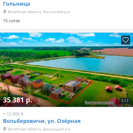
Гольница
Витебская область, Россонский р-н
15 соток
35 381 р.
1
/
7
≈ 12 000 $
Вольберовичи, ул. Озёрная
Витебская область, Докшицкий р-н