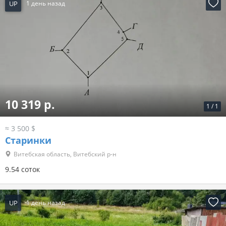
UP
1 день назад
10 319 р.
1
/
1
≈ 3 500 $
Старинки
Витебская область, Витебский р-н
9.54 соток
UP
1 день назад