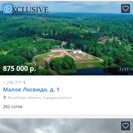
875 000 р.
1
/
17
≈ 296 771 $
Малое Лосвидо, д. 1
Витебская область, Городокский р-н
282 сотки