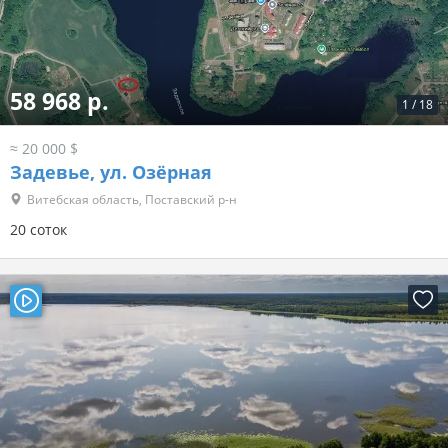
58 968 р.
1
/
18
≈ 20 000 $
Задевье, ул. Озёрная
Витебская область, Поставский р-н
20 соток