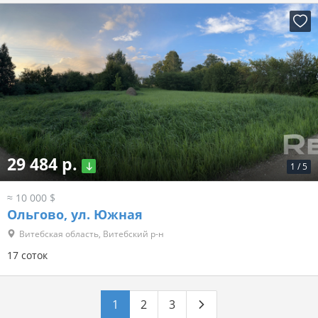
29 484 р.
1
/
5
≈ 10 000 $
Ольгово, ул. Южная
Витебская область, Витебский р-н
17 соток
1
2
3