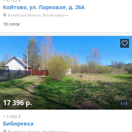
≈ 6 105 $
Койтово, ул. Парковая, д. 26А
Витебская область, Витебский р-н
10 соток
17 396 р.
1
/
5
≈ 5 900 $
Бибиревка
Витебская область, Витебский р-н