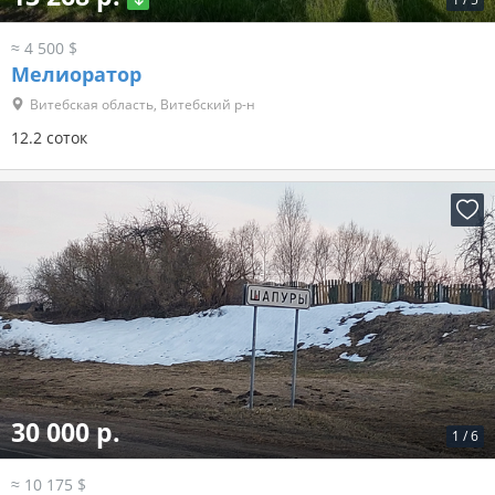
≈ 4 500 $
Мелиоратор
Витебская область, Витебский р-н
12.2 соток
30 000 р.
1
/
6
≈ 10 175 $