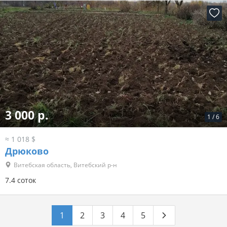
3 000 р.
1
/
6
≈ 1 018 $
Дрюково
Витебская область, Витебский р-н
7.4 соток
1
2
3
4
5