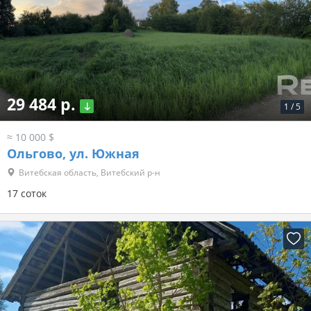
29 484 р.
1
/
5
≈ 10 000 $
Ольгово, ул. Южная
Витебская область, Витебский р-н
17 соток