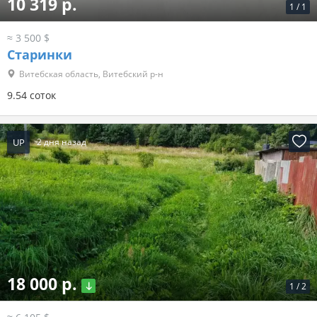
10 319 р.
1
/
1
≈ 3 500 $
Старинки
Витебская область, Витебский р-н
9.54 соток
UP
2 дня назад
18 000 р.
1
/
2