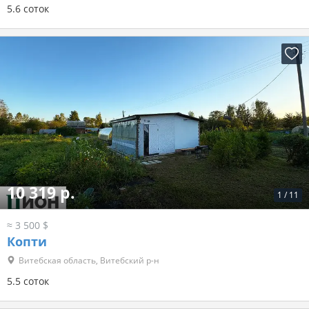
5.6 соток
10 319 р.
1
/
11
≈ 3 500 $
Копти
Витебская область, Витебский р-н
5.5 соток