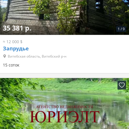
35 381 р.
1
/
9
≈ 12 000 $
Запрудье
Витебская область, Витебский р-н
15 соток