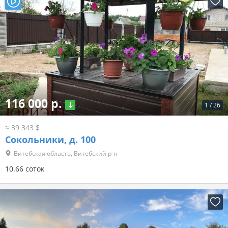
116 000 р.
1
/
26
≈ 39 343 $
Сокольники, д. 100
Витебская область, Витебский р-н
10.66 соток