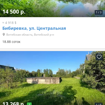
14 500 р.
1
/
3
≈ 4 918 $
Бибиревка, ул. Центральная
Витебская область, Витебский р-н
18.88 соток
13 268 р.
1
/
5