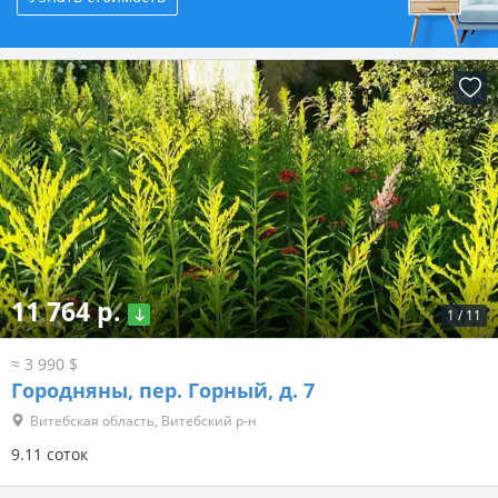
11 764 р.
1
/
11
≈ 3 990 $
Городняны, пер. Горный, д. 7
Витебская область, Витебский р-н
9.11 соток