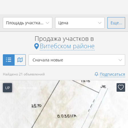
Площадь участка, сотки
Цена
Еще...
Ваш город -
district Витебский
район
?
Продажа участков в
от
до
от
до
Витебском районе
Да
Выбрать город
р. за всё
Сначала новые
Показать 21 объявление
Подписаться
Найдено 21 объявлений
Показать 21 объявление
UP
1 день назад