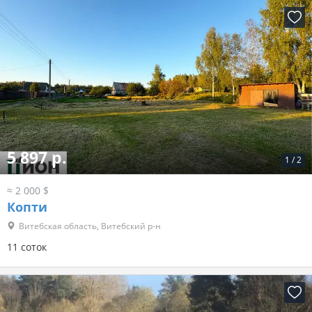
5 897 р.
1
/
2
≈ 2 000 $
Копти
Витебская область, Витебский р-н
11 соток