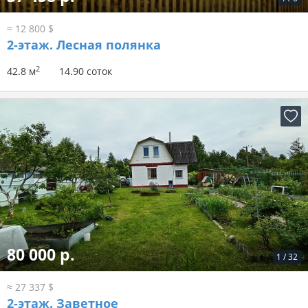
≈ 12 800 $
2-этаж.
Лесная полянка
2
42.8 м
14.90 соток
80 000 р.
1
/
32
≈ 27 337 $
2-этаж.
Заветное