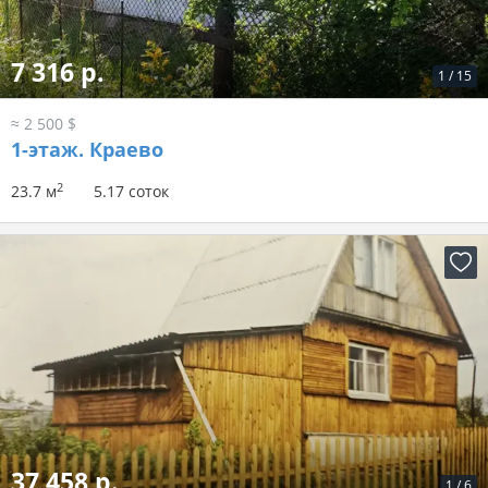
7 316 р.
1
/
15
≈ 2 500 $
1-этаж.
Краево
2
23.7 м
5.17 соток
37 458 р.
1
/
6