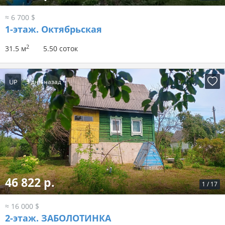
≈ 6 700 $
1-этаж.
Октябрьская
2
31.5 м
5.50 соток
UP
3 дня назад
46 822 р.
1
/
17
≈ 16 000 $
2-этаж.
ЗАБОЛОТИНКА