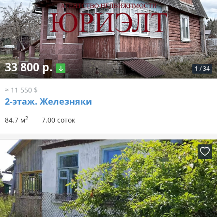
33 800 р.
1
/
34
≈ 11 550 $
2-этаж.
Железняки
2
84.7 м
7.00 соток