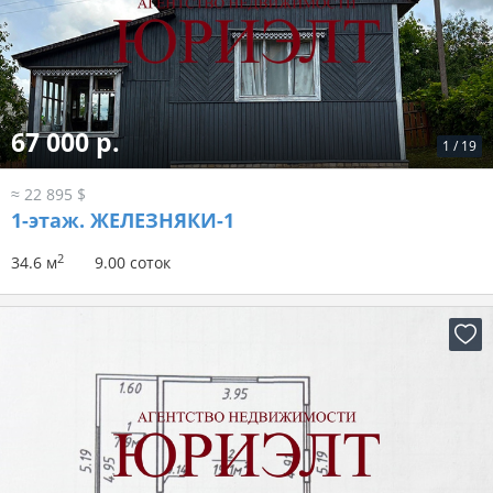
67 000 р.
1
/
19
≈ 22 895 $
1-этаж.
ЖЕЛЕЗНЯКИ-1
2
34.6 м
9.00 соток