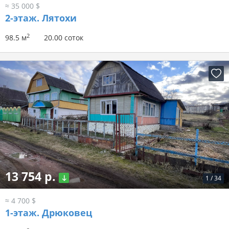
≈ 35 000 $
2-этаж.
Лятохи
2
98.5 м
20.00 соток
13 754 р.
1
/
34
≈ 4 700 $
1-этаж.
Дрюковец