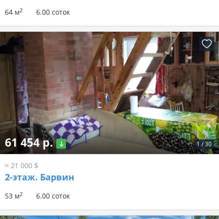
2
64 м
6.00 соток
61 454 р.
1
/
30
≈ 21 000 $
2-этаж.
Барвин
2
53 м
6.00 соток