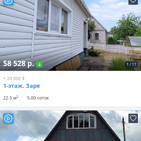
58 528 р.
1
/
17
≈ 20 000 $
1-этаж.
Заря
2
22.5 м
5.00 соток