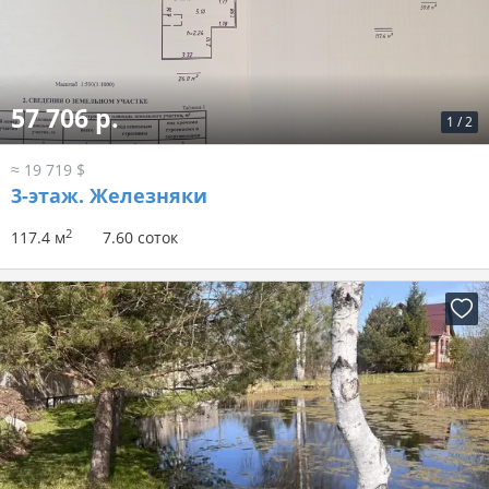
57 706 р.
1
/
2
≈ 19 719 $
3-этаж.
Железняки
2
117.4 м
7.60 соток