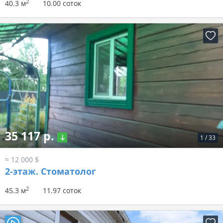
2
40.3 м
10.00 соток
35 117 р.
1
/
33
≈ 12 000 $
2-этаж.
Стоматолог
2
45.3 м
11.97 соток