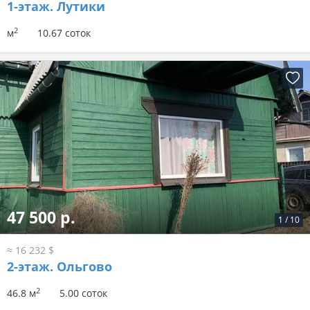
1-этаж.
Лутики
2
м
10.67 соток
47 500 р.
1
/
10
≈ 16 232 $
2-этаж.
Ольгово
2
46.8 м
5.00 соток