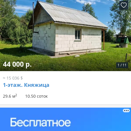
44 000 р.
1
/
11
≈ 15 036 $
1-этаж.
Княжица
2
29.6 м
10.50 соток