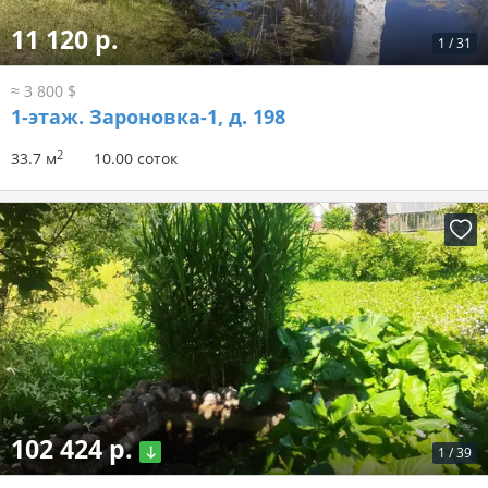
11 120 р.
1
/
31
≈ 3 800 $
1-этаж.
Зароновка-1, д. 198
2
33.7 м
10.00 соток
102 424 р.
1
/
39