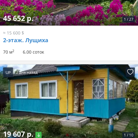
45 652 р.
1
/
27
≈ 15 600 $
2-этаж.
Лущиха
2
70 м
6.00 соток
UP
2 дня назад
19 607 р.
1
/
10