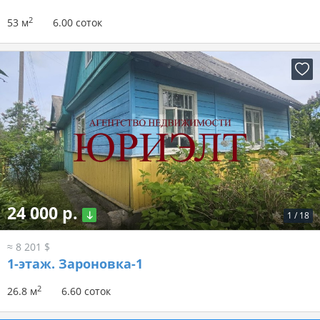
2
53 м
6.00 соток
24 000 р.
1
/
18
≈ 8 201 $
1-этаж.
Зароновка-1
2
26.8 м
6.60 соток