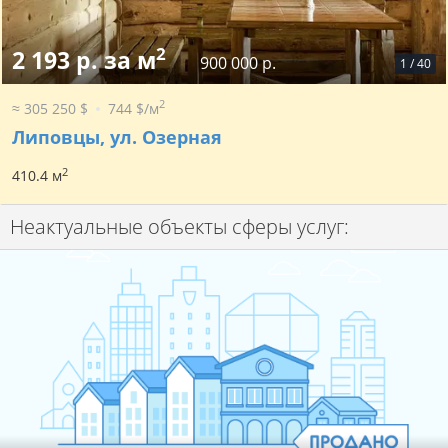
2
2 193 р. за м
900 000 р.
1
/
40
2
≈ 305 250 $
744 $/м
Липовцы, ул. Озерная
2
410.4 м
Неактуальные объекты сферы услуг: