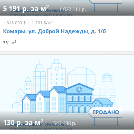
2
5 191 р. за м
1 822 111 р.
2
≈ 618 000 $
1 761 $/м
Комары, ул. Доброй Надежды, д. 1/б
2
351 м
2
130 р. за м
943 488 р.