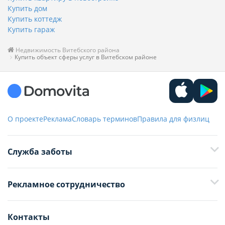
Купить дом
Купить коттедж
Купить гараж
Недвижимость Витебского района
Купить объект сферы услуг в Витебском районе
О проекте
Реклама
Словарь терминов
Правила для физлиц
Служба заботы
+375 29 376-13-70
Рекламное сотрудничество
+375 33 376-13-70
editor@domovita.by
+375 29 563-15-61 Кристина Филюта
Контакты
kb@domovita.by