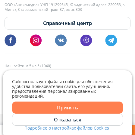
+375 29 179-11-28 Владислав Гладченко
ООО «Аниксмедиа» УНП 191299645, Юридический адрес: 220053, г.
Мы принимаем звонки и отвечаем на письма в будние дни с 9:00 до
Минск, Старовиленский тракт 87, офис 303
18:00.
vg@domovita.by
Справочный центр
Пишите и звоните нам в будние дни с 8:00 до 20:00.
Наш рейтинг 5 из 5 (1040)
Сайт использует файлы cookie для обеспечения
удобства пользователей сайта, его улучшения,
предоставления персонализированных
рекомендаций.
Telegram
Viber
Принять
Telegram
Отказаться
Политика конфиденциальности,
Политика обработки файлов cookie
и
Выбор настроек Cookie
Подробнее о настройках файлов Cookies
Viber
© 2015 - 2026, Domovita.by. Копирование материалов допускается