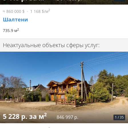
2
≈ 860 000 $
1 168 $/м
Шалтени
2
735.9 м
Неактуальные объекты сферы услуг:
2
5 228 р. за м
846 997 р.
1
/
35