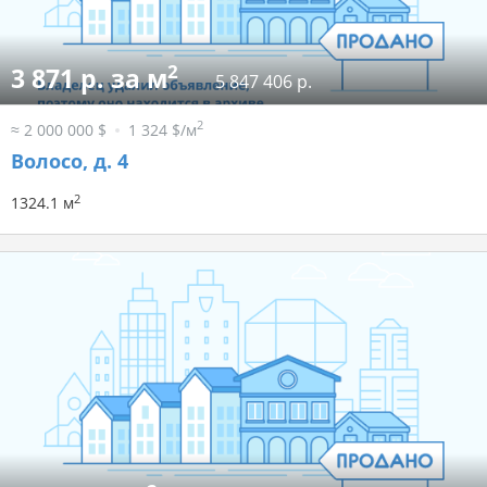
2
3 871 р. за м
5 847 406 р.
2
≈ 2 000 000 $
1 324 $/м
Волосо, д. 4
2
1324.1 м