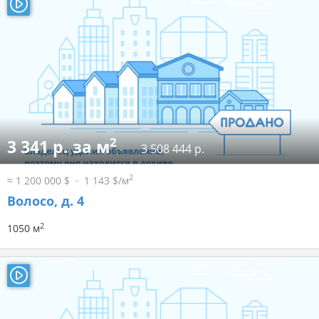
2
3 341 р. за м
3 508 444 р.
2
≈ 1 200 000 $
1 143 $/м
Волосо, д. 4
2
1050 м