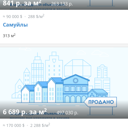
2
841 р. за м
263 133 р.
2
≈ 90 000 $
288 $/м
Самуйлы
2
313 м
2
6 689 р. за м
497 030 р.
2
≈ 170 000 $
2 288 $/м