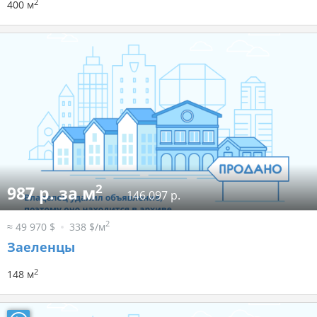
2
400 м
2
987 р. за м
146 097 р.
2
≈ 49 970 $
338 $/м
Заеленцы
2
148 м