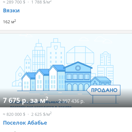
2
≈ 289 700 $
1 788 $/м
Вязки
2
162 м
2
7 675 р. за м
2 397 436 р.
2
≈ 820 000 $
2 625 $/м
Поселок Абабье