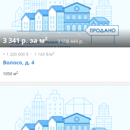
2
3 341 р. за м
3 508 444 р.
2
≈ 1 200 000 $
1 143 $/м
Волосо, д. 4
2
1050 м