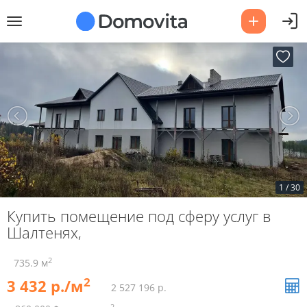
1
/
30
Купить помещение под сферу услуг в
Шалтенях,
2
735.9 м
2
3 432 р./м
2 527 196 р.
2