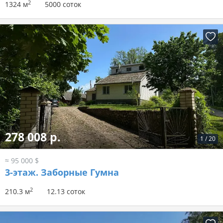
2
1324 м
5000 соток
278 008 р.
1
/
20
≈ 95 000 $
3-этаж.
Заборные Гумна
2
210.3 м
12.13 соток