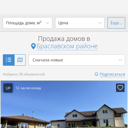
2
Площадь дома, м
Цена
Еще...
Ваш город -
district Браславский
район
?
Продажа домов в
от
до
от
до
Браславском районе
Да
Выбрать город
р. за всё
Сначала новые
Показать 38 объявлений
Подписаться
Найдено 38 объявлений
Показать 38 объявлений
UP
12 часов назад