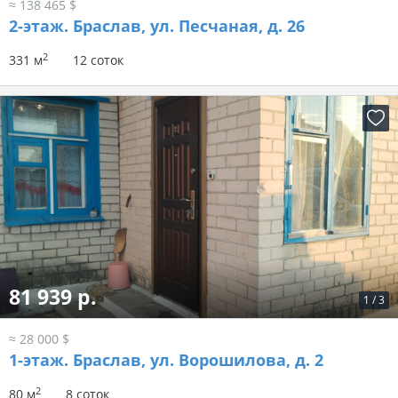
≈ 138 465 $
2-этаж.
Браслав, ул. Песчаная, д. 26
2
331 м
12 соток
81 939 р.
1
/
3
≈ 28 000 $
1-этаж.
Браслав, ул. Ворошилова, д. 2
2
80 м
8 соток