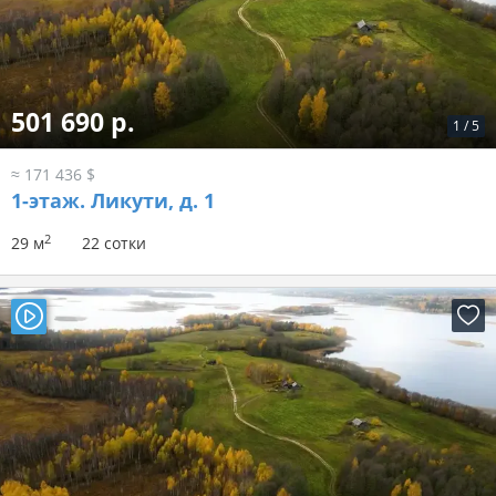
501 690 р.
1
/
5
≈ 171 436 $
1-этаж.
Ликути, д. 1
2
29 м
22 сотки