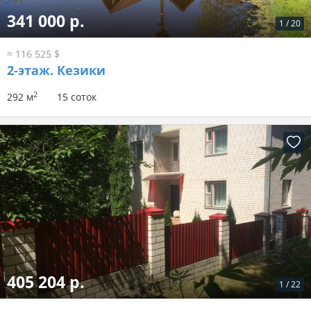
341 000 р.
1
/
20
≈ 116 525 $
2-этаж.
Кезики
2
292 м
15 соток
405 204 р.
1
/
22