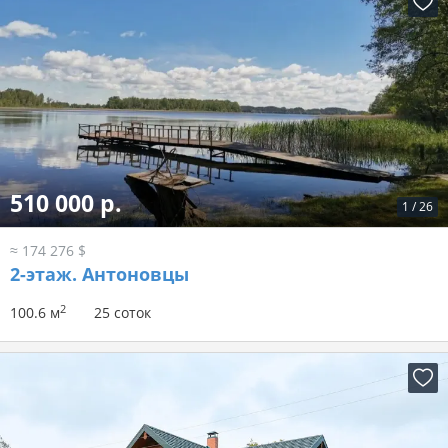
510 000 р.
1
/
26
≈ 174 276 $
2-этаж.
Антоновцы
2
100.6 м
25 соток