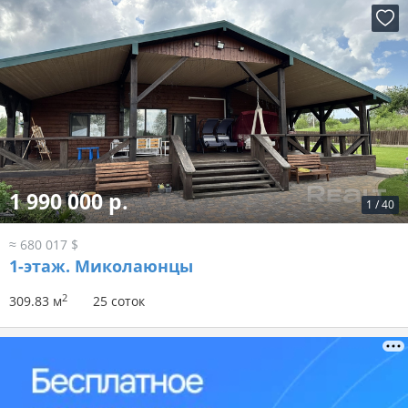
1 990 000 р.
1
/
40
≈ 680 017 $
1-этаж.
Миколаюнцы
2
309.83 м
25 соток