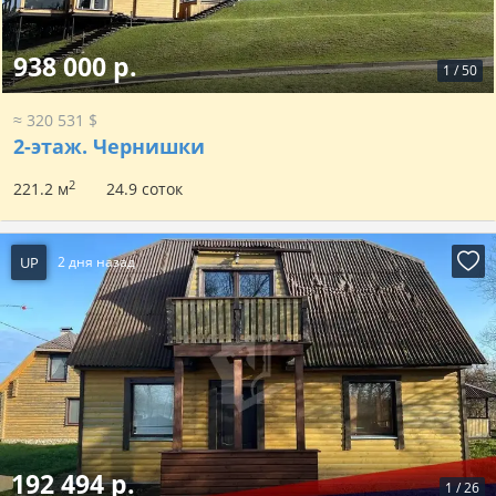
938 000 р.
1
/
50
≈ 320 531 $
2-этаж.
Чернишки
2
221.2 м
24.9 соток
UP
2 дня назад
192 494 р.
1
/
26