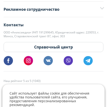
+375 29 376-13-70
Рекламное сотрудничество
+375 33 376-13-70
editor@domovita.by
+375 29 563-15-61 Кристина Филюта
Контакты
kb@domovita.by
+375 29 179-11-28 Владислав Гладченко
ООО «Аниксмедиа» УНП 191299645, Юридический адрес: 220053, г.
Мы принимаем звонки и отвечаем на письма в будние дни с 9:00 до
Минск, Старовиленский тракт 87, офис 303
18:00.
vg@domovita.by
Справочный центр
Пишите и звоните нам в будние дни с 8:00 до 20:00.
Наш рейтинг 5 из 5 (1040)
Сайт использует файлы cookie для обеспечения
удобства пользователей сайта, его улучшения,
предоставления персонализированных
рекомендаций.
Telegram
Viber