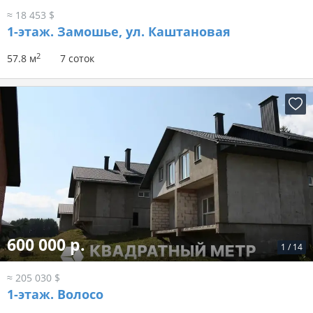
≈ 18 453 $
1-этаж.
Замошье, ул. Каштановая
2
57.8 м
7 соток
600 000 р.
1
/
14
≈ 205 030 $
1-этаж.
Волосо