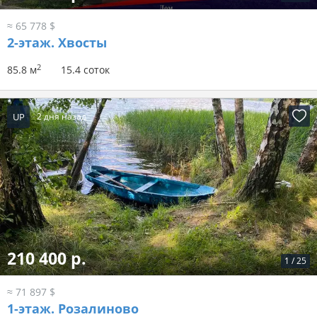
≈ 65 778 $
2-этаж.
Хвосты
2
85.8 м
15.4 соток
UP
2 дня назад
210 400 р.
1
/
25
≈ 71 897 $
1-этаж.
Розалиново