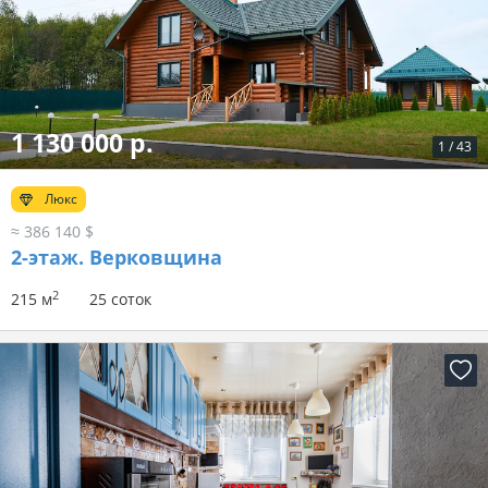
1 130 000 р.
1
/
43
Люкс
≈ 386 140 $
2-этаж.
Верковщина
2
215 м
25 соток