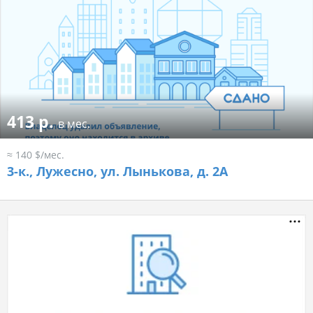
413 р.
в мес.
≈ 140 $/мес.
3-к.,
Лужесно, ул. Лынькова, д. 2А