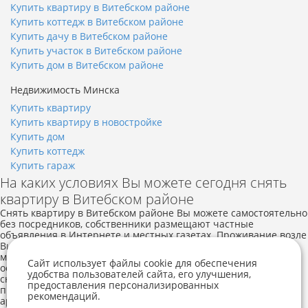
Купить квартиру в Витебском районе
Купить коттедж в Витебском районе
Купить дачу в Витебском районе
Купить участок в Витебском районе
Купить дом в Витебском районе
Недвижимость Минска
Купить квартиру
Купить квартиру в новостройке
Купить дом
Купить коттедж
Купить гараж
На каких условиях Вы можете сегодня снять
квартиру в Витебском районе
Снять квартиру в Витебском районе Вы можете самостоятельно
без посредников, собственники размещают частные
объявления в Интернете и местных газетах. Проживание возле
Витебска и в областном городе обойдется от 130 долларов в
месяц. Аренда квартир в Витебском районе может
Сайт использует файлы cookie для обеспечения
осуществляться в различных ценовых категориях. Вы можете
удобства пользователей сайта, его улучшения,
снять квартиру недорого на длительный срок при совместном
предоставления персонализированных
проживании с собственниками или иными жильцами. Цена
рекомендаций.
Telegram
Viber
аренды зависит от количества комнат, качества ремонта и