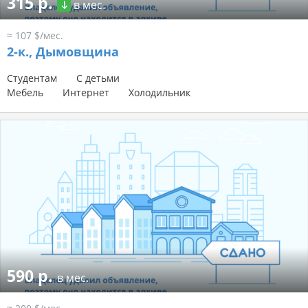
315 р.
в мес.
≈ 107 $/мес.
2-к.,
Дымовщина
Студентам
С детьми
Мебель
Интернет
Холодильник
590 р.
в мес.