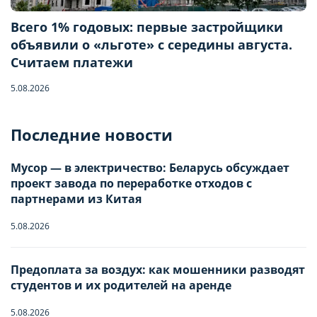
Всего 1% годовых: первые застройщики
объявили о «льготе» с середины августа.
Считаем платежи
5.08.2026
Бронирование квартиры
Последние новости
Мусор — в электричество: Беларусь обсуждает
Отправьте запрос, чтобы забронировать
проект завода по переработке отходов с
партнерами из Китая
Количество гостей
5.08.2026
Заезд
Предоплата за воздух: как мошенники разводят
Взрослые
-
0
+
НАСТРОЙТЕ ПАРАМЕТРЫ
НАСТРОЙТЕ ПАРАМЕТРЫ
студентов и их родителей на аренде
ИСПОЛЬЗОВАНИЯ ФАЙЛОВ
ИСПОЛЬЗОВАНИЯ ФАЙЛОВ
5.08.2026