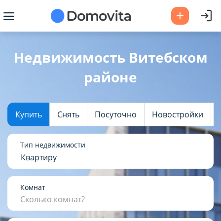
Ваш город -
Витебский район
?
Недвижимость Витебском
районе
Да
Выбрать город
Купить
Снять
Посуточно
Новостройки
Тип недвижимости
Квартиру
Комнат
Сколько комнат?