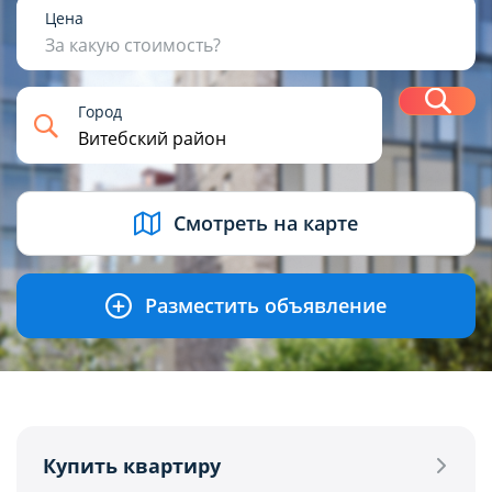
1
2
3
4+
Цена
За какую стоимость?
Н
Город
USD
BYN
EUR
RUB
Смотреть на карте
Разместить объявление
Купить квартиру