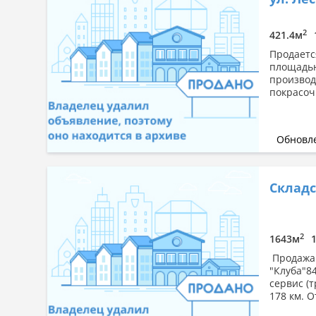
2
421.4м
Продаетс
площадью
производ
покрасоч
Обновле
Складс
2
1643м
Продажа 
"Клуба"8
сервис (т
178 км. О