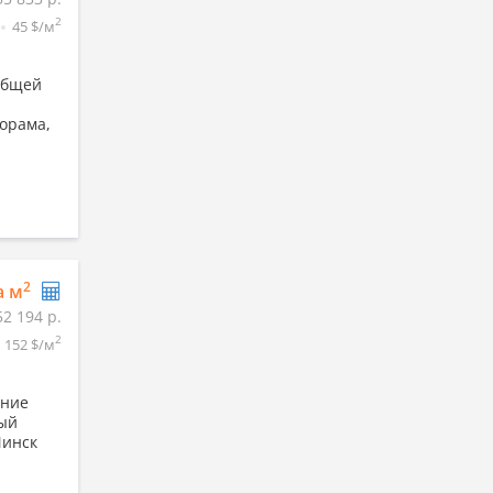
2
45 $/м
общей
орама,
2
а м
52 194 р.
2
152 $/м
ание
ный
Mинcк