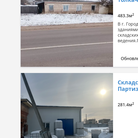
Сначала дорогие
По площади: большая → малая
2
483.3м
По площади: малая → большая
В г. Гор
зданиями
складски
ведения.П
Обновле
Складс
Партиз
2
281.4м