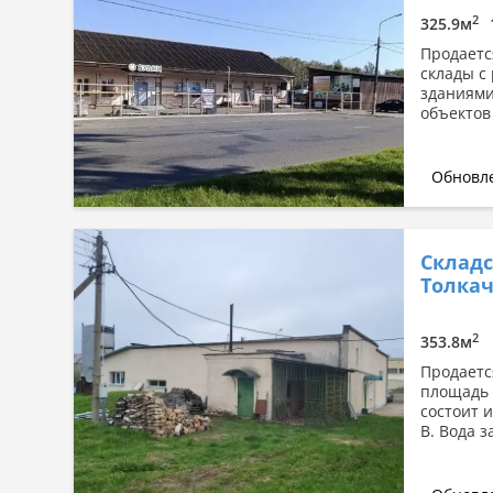
2
325.9м
Продаетс
склады с
зданиями
объектов
Обновле
Складс
Толка
2
353.8м
Продаетс
площадь 
состоит 
В. Вода з