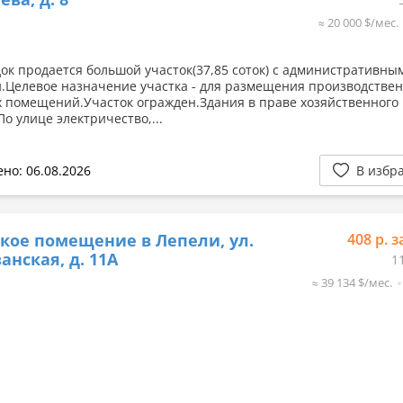
≈ 20 000 $/мес.
одок продается большой участок(37,85 соток) с административны
.Целевое назначение участка - для размещения производстве
х помещений.Участок огражден.Здания в праве хозяйственного
о улице электричество,...
но: 06.08.2026
В избр
кое помещение в Лепели, ул.
408 р. з
анская, д. 11А
1
≈ 39 134 $/мес.