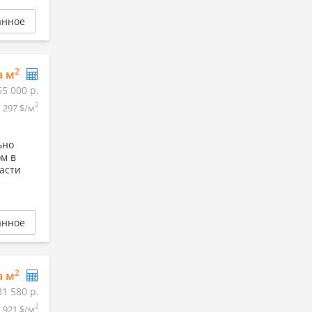
анное
2
а м
55 000 р.
2
297 $/м
ьно
м в
асти
анное
2
а м
81 580 р.
2
921 $/м