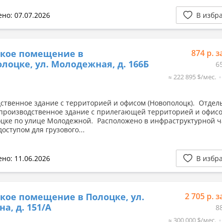
но: 07.07.2026
В избр
ское помещение в
874 р. з
лоцке, ул. Молодежная, д. 166Б
6
≈ 222 895 $/мес.
ственное здание с территорией и офисом (Новополоцк). Отдел
производственное здание с прилегающей территорией и офисо
цке по улице Молодежной. Расположено в инфраструктурной ч
доступом для грузового...
но: 11.06.2026
В избр
кое помещение в Полоцке, ул.
2 705 р. з
а, д. 151/А
8
≈ 300 000 $/мес.