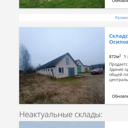
Обновле
Разме
Склад
Осипо
2
872м
1 
Продаетс
Здание о
общей пл
центральн
Обновле
Неактуальные склады: