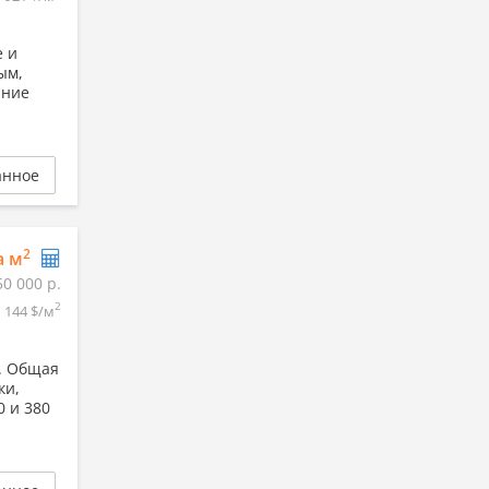
е и
ым,
ание
анное
2
а м
50 000 р.
2
144 $/м
а. Общая
ки,
0 и 380