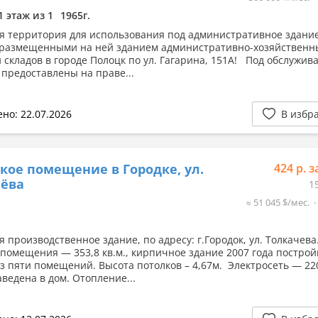
1 этаж из 1
1965г.
я территория для использования под административное здани
 размещенными на ней зданием административно-хозяйственн
 складов в городе Полоцк по ул. Гагарина, 151А! Под обслужив
 предоставлены на праве...
но: 22.07.2026
В избр
кое помещение в Городке, ул.
424 р. з
чёва
1
≈ 51 045 $/мес.
я производственное здание, по адресу: г.Городок, ул. Толкачев
помещения — 353,8 кв.м., кирпичное здание 2007 года построй
из пяти помещений. Высота потолков – 4,67м. Электросеть — 22
аведена в дом. Отопление...