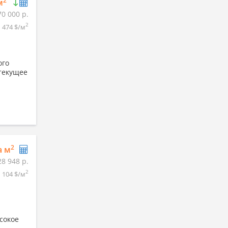
2
м
70 000 р.
2
474 $/м
ого
-текущее
2
а м
28 948 р.
2
104 $/м
сокое