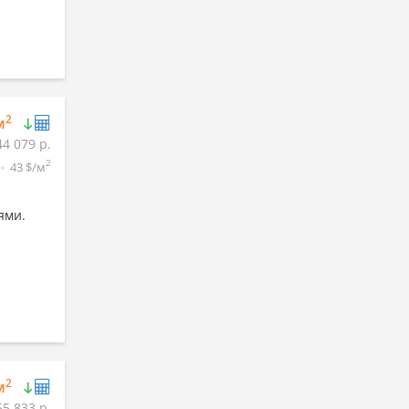
2
м
44 079 р.
2
43 $/м
ями.
2
м
55 833 р.