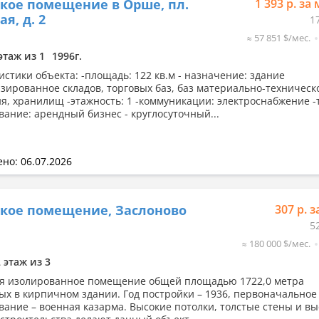
кое помещение в Орше, пл.
1 393 р. за 
я, д. 2
1
≈ 57 851 $/мес.
этаж из 1
1996г.
истики объекта: -площадь: 122 кв.м - назначение: здание
зированное складов, торговых баз, баз материально-техническ
я, хранилищ -этажность: 1 -коммуникации: электроснабжение 
вание: арендный бизнес - круглосуточный...
но: 06.07.2026
кое помещение, Заслоново
307 р. з
5
≈ 180 000 $/мес.
2 этаж из 3
я изолированное помещение общей площадью 1722,0 метра
ых в кирпичном здании. Год постройки – 1936, первоначальное
вание – военная казарма. Высокие потолки, толстые стены и вы