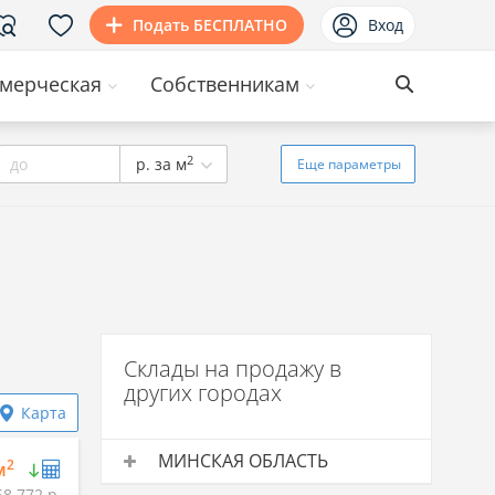
Подать БЕСПЛАТНО
Вход
мерческая
Собственникам
2
до
р. за м
Еще
параметры
Склады на продажу в
других городах
Карта
МИНСКАЯ ОБЛАСТЬ
2
м
58 772 р.
Склады на продажу
Средняя