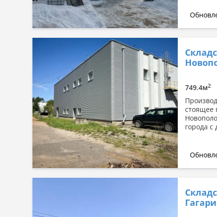
Обновле
Склад
Новопо
2
749.4м
Производ
стоящее 
Новополо
города с 
Обновле
Складс
Гагарин