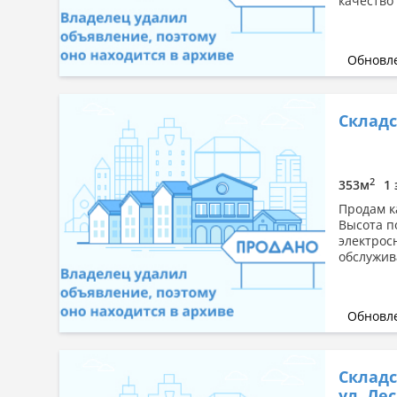
качество
Обновле
Складс
2
353м
1 
Продам к
Высота п
электрос
обслужив
Обновле
Складс
ул. Ле