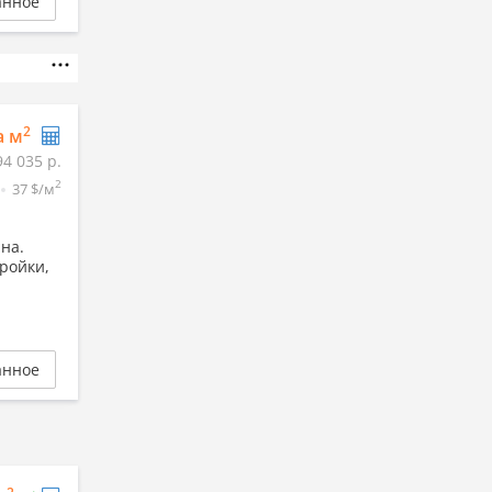
анное
2
а м
94 035 р.
2
37 $/м
на.
ройки,
анное