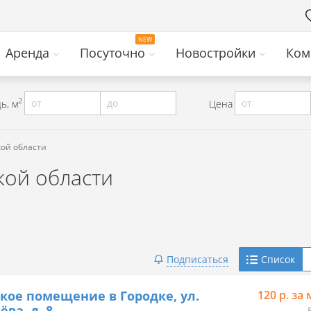
Аренда
Посуточно
Новостройки
Ком
2
от
до
от
ь, м
Цена
кой области
кой области
Telegram
Подписаться
Список
Viber
кое помещение в Городке, ул.
120 р. за 
ёва, д. 8