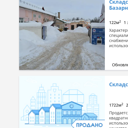
Складс
Базарна
2
122м
1 
Характер
специали
снабжени
использо
Обновле
Складс
2
1722м
Продаетс
квадратн
использо