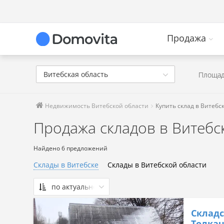
Продажа
Витебская область
Площад
Недвижимость Витебской области
Купить склад в Витебс
Продажа складов в Витебс
Найдено 6 предложений
Склады в Витебске
Склады в Витебской области
по актуальности
По актуальности
Складс
Сначала дешевые
Толкач