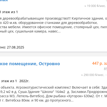
≈ 19 000 $/мес.
1 этаж из 1
я деревообрабатывающее производство!!! Кирпичное здание, 
 420 м.кв, оборудованное станками для деревообработки,
ства мебели. Имеется офисное помещение, столярный цех, пил
ный цех, сушильная камера, навес...
но: 27.08.2025
кое помещение, Островно
447 р. з
8
≈ 290 000 $/мес.
1 этаж из 1
2022г.
объекта. Агроэкотуристический комплекс! Включает в себя: Зд
49,2 м2 в д. Суша.Здание "Школа" 164м2 д. Заславки.Придорож
расса М3, Лепель-Витебск), Дом рыбака «Хуторок» 630м2. От г. 
т г. Витебска 80км. и 90 км. до пропускного...