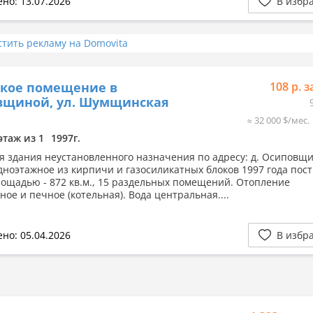
но: 13.07.2026
В избр
стить рекламу на Domovita
ское помещение в
108 р. з
вщиной, ул. Шумщинская
≈ 32 000 $/мес.
этаж из 1
1997г.
я здания неустановленного назначения по адресу: д. Осиповщи
дноэтажное из кирпичи и газосиликатных блоков 1997 года пост
ощадью - 872 кв.м., 15 раздельных помещений. Отопление
ое и печное (котельная). Вода центральная....
но: 05.04.2026
В избр