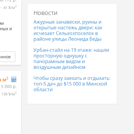
цена
2
41 $/м
Новости
Склады в Минске
4 992 986
р.
Ажурные занавески, руины и
ми
открытые настежь двери: как
нных и
исчезает Сельхозпоселок в
районе улицы Леонида Беды
Урбан-стайл на 19 этаже: нашли
просторную однушку с
анное
панорамным видом и
воздушным дизайном
Чтобы сразу заехать и отдыхать:
2
а м
топ-5 дач до $15 000 в Минской
15 000 р.
области
2
139 $/м