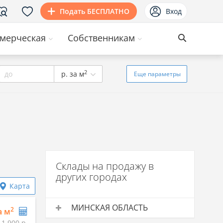
Подать БЕСПЛАТНО
Вход
мерческая
Собственникам
2
до
р. за м
Еще
параметры
Склады на продажу в
других городах
Карта
МИНСКАЯ ОБЛАСТЬ
2
а м
11 900 р.
Склады на продажу
Средняя