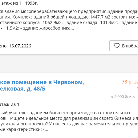
1 этаж из 1
1993г.
я здания мясоперерабатывающего предприятия.Здание продае
ания. Комплекс зданий общей площадью 1447,7 м2 состоит из: 
твенного корпуса- 1062,9м2; - здание склада- 101,3м2; - здание
- 11.5м2; - здание жиросборника...
но: 16.07.2026
В избр
кое помещение в Червоном,
78 р. з
елковая, д. 48/Б
≈ 5 000 $/мес.
этаж из 1
ый участок с зданием бывшего производства строительных
ов! Ищете идеальное место для реализации своего бизнеса и
 уникального проекта? У нас есть для вас замечательное предл
 характеристики: •...