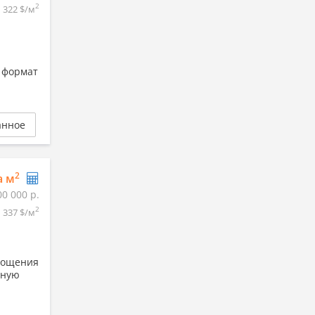
2
322 $/м
 формат
анное
2
а м
00 000 р.
2
337 $/м
лощения
ьную