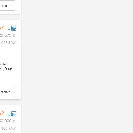
анное
2
м
28 679 р.
2
448 $/м
ана!
1,9 м².
анное
2
м
50 000 р.
2
106 $/м