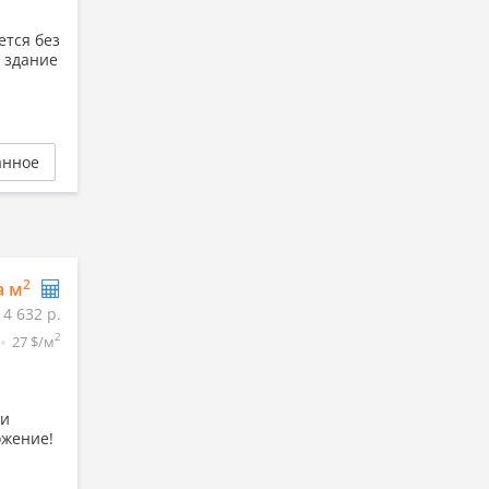
тся без
- здание
анное
2
а м
14 632 р.
2
27 $/м
ли
ожение!