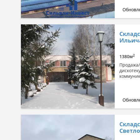
Обновле
Складс
Ильича
2
1380м
Продажа/
дискотеку
коммуник
Обновле
Склад
Светло