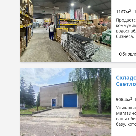
2
1167м
Продаетс
коммуник
водоснаб
бизнеса.
Обновле
Склад
Светлог
2
506.4м
Уникальн
Магазино
ваших би
базу, кот