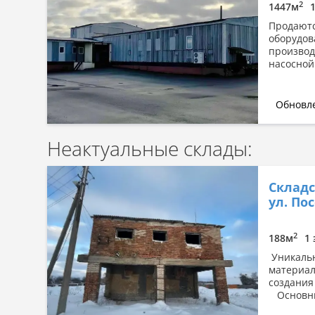
2
1447м
Продаютс
оборудов
производс
насосной 
Обновле
Неактуальные склады:
Складс
ул. Пос
2
188м
1 
Уникальн
материал
создания
Основные