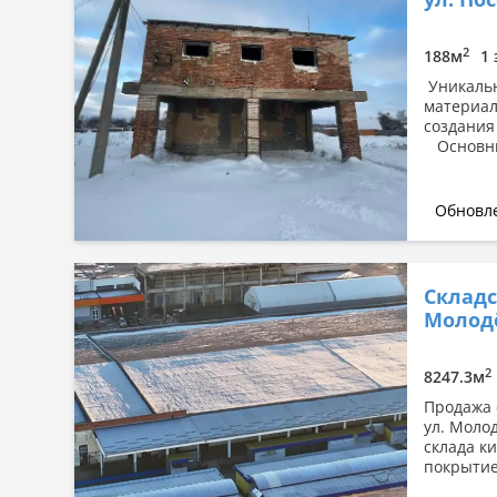
Сначала дорогие
По площади: большая → малая
2
188м
1 
По площади: малая → большая
Уникальн
материал
создания
Основные
Обновле
Складс
Молодё
2
8247.3м
Продажа 
ул. Моло
склада к
покрытие