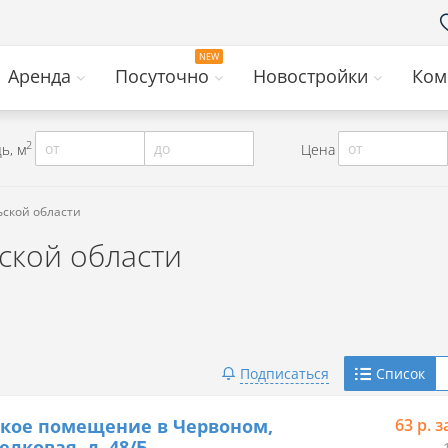
Аренда
Посуточно
Новостройки
Ком
2
от
до
от
ь, м
Цена
ьской области
ской области
Telegram
Подписаться
Список
Viber
кое помещение в Червоном,
63 р. з
елковая, д. 48/Б