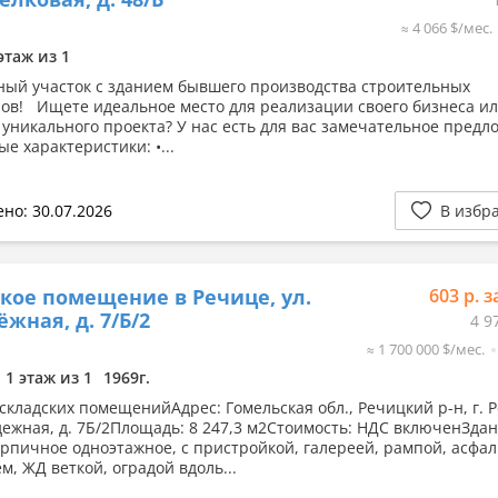
≈ 4 066 $/мес.
этаж из 1
ый участок с зданием бывшего производства строительных
ов! Ищете идеальное место для реализации своего бизнеса и
 уникального проекта? У нас есть для вас замечательное предл
 характеристики: •...
но: 30.07.2026
В избр
кое помещение в Речице, ул.
603 р. з
жная, д. 7/Б/2
4 9
≈ 1 700 000 $/мес.
1 этаж из 1
1969г.
складских помещенийАдрес: Гомельская обл., Речицкий р-н, г. 
дежная, д. 7Б/2Площадь: 8 247,3 м2Стоимость: НДС включенЗда
ирпичное одноэтажное, с пристройкой, галереей, рампой, асфа
м, ЖД веткой, оградой вдоль...