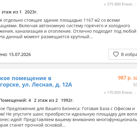
≈ 375 889 $/мес.
1 этаж из 1
2023г.
я отдельно стоящее здание площадью 1167 м2 со всеми
ациями. Включая автономную систему горячего и холодного
жения, канализация и отопление. Отлично подходит под любой
 На данный момент размещается крупный...
но: 15.07.2026
В избр
ское помещение в
987 р. з
орске, ул. Лесная, д. 12А
5
≈ 170 859 $/мес.
Помещений: 4
2 этаж из 2
1992г.
ое Предложение для Вашего Бизнеса: Готовая База с Офисом и
м! Не упустите шанс приобрести идеальную площадку для воп
знес-идей! Представляем вашему вниманию многофункционал
орая станет прочной основой...