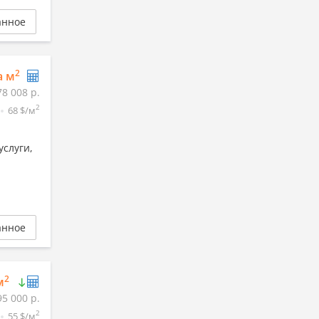
анное
2
а м
78 008 р.
2
68 $/м
услуги,
анное
2
м
95 000 р.
2
55 $/м