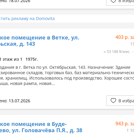
но: 18.07.2026
В избр
стить рекламу на Domovita
кое помещение в Ветке, ул.
403 р. з
ьская, д. 143
1
≈ 53 188 $/мес.
1 этаж из 1
1975г.
дания в г. Ветка по ул. Октябрьская, 143. Назначение: Здание
зированное складов, торговых баз, баз материально-техническ
я, хранилищ. Использовалось под производство. Хорошее сост
ыша, новая рампа, новая...
но: 13.07.2026
В избр
кое помещение в Буде-
943 р. з
во, ул. Головачёва П.Я., д. 38
1 1