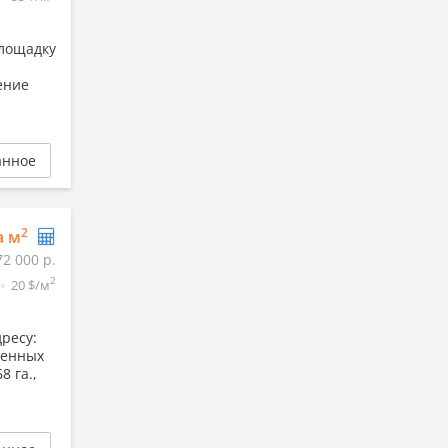
площадку
ение
анное
2
а м
72 000 р.
2
20 $/м
ресу:
венных
 га.,