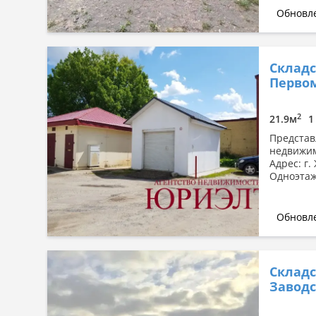
Обновле
Складс
Первом
2
21.9м
1
Представ
недвижим
Адрес: г
Одноэтаж
Обновле
Складс
Заводск