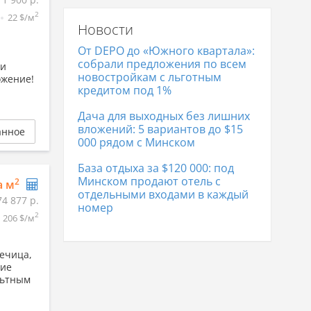
цена
2
22 $/м
Новости
Склады в Минске
4 981 548
р.
От DEPO до «Южного квартала»:
собрали предложения по всем
ли
новостройкам с льготным
ожение!
кредитом под 1%
Дача для выходных без лишних
вложений: 5 вариантов до $15
анное
000 рядом с Минском
База отдыха за $120 000: под
Минском продают отель с
2
а м
отдельными входами в каждый
74 877 р.
номер
2
206 $/м
Речица,
ние
льтным