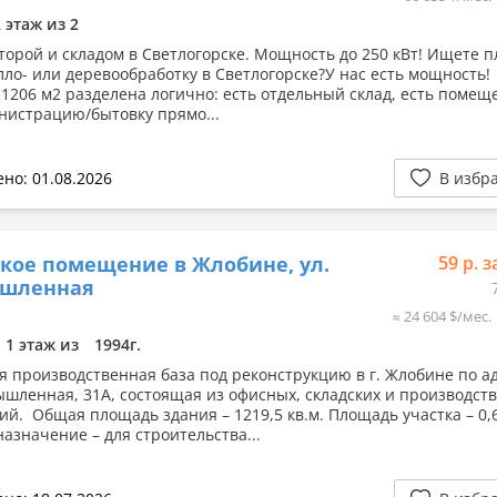
2 этаж из 2
нторой и складом в Светлогорске. Мощность до 250 кВт! Ищете 
лло- или деревообработку в Светлогорске?У нас есть мощность!
1206 м2 разделена логично: есть отдельный склад, есть помещ
нистрацию/бытовку прямо...
но: 01.08.2026
В избр
кое помещение в Жлобине, ул.
59 р. з
шленная
≈ 24 604 $/мес.
1 этаж из
1994г.
я производственная база под реконструкцию в г. Жлобине по ад
ышленная, 31А, состоящая из офисных, складских и производст
й. Общая площадь здания – 1219,5 кв.м. Площадь участка – 0,68
назначение – для строительства...