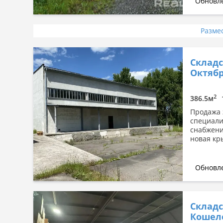
Обновле
Разме
Складс
Октябр
2
386.5м
Продажа з
специали
снабжени
новая кр
Обновле
Складс
Кошеле