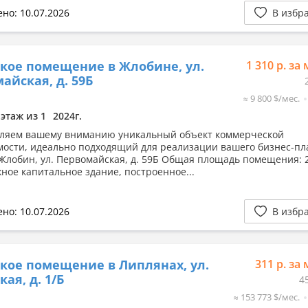
но: 10.07.2026
В избр
кое помещение в Жлобине, ул.
1 310 р. за 
айская, д. 59Б
≈ 9 800 $/мес.
 этаж из 1
2024г.
ляем вашему вниманию уникальный объект коммерческой
ости, идеально подходящий для реализации вашего бизнес-пл
. Жлобин, ул. Первомайская, д. 59Б Общая площадь помещения: 2
ное капитальное здание, построенное...
но: 10.07.2026
В избр
кое помещение в Липлянах, ул.
311 р. за 
ая, д. 1/Б
4
≈ 153 773 $/мес.