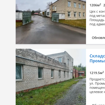
2
1206м
Цех с ко
под мета
Площадь 
под адми
Обновле
Складс
Промы
2
1219.5м
Продаетс
ул. Пром
помещени
целевое 