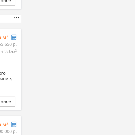
анное
2
а м
55 650 р.
2
138 $/м
ого
ояние,
анное
2
а м
00 000 р.