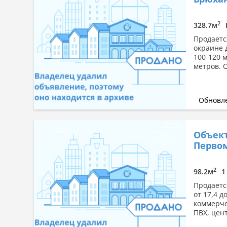
2
328.7м
Продаетс
окраине 
100-120 м
метров. О
Обновле
Объект
Первом
2
98.2м
1
Продаетс
от 17,4 д
коммерче
ПВХ, цент