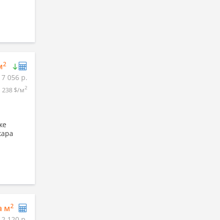
2
м
17 056 р.
2
238 $/м
же
кара
2
а м
12 120 р.