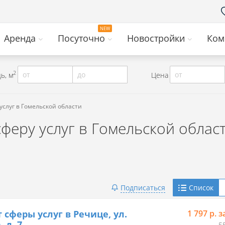
Аренда
Посуточно
Новостройки
Ком
2
от
до
от
ь, м
Цена
услуг в Гомельской области
еру услуг в Гомельской облас
Telegram
Подписаться
Список
Viber
 сферы услуг в Речице, ул.
1 797 р. з
 д. 7
5