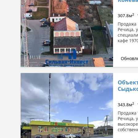
Сначала дорогие
По площади: большая → малая
2
307.8м
По площади: малая → большая
Продажа 
Речица, 
специали
кафе 1970
Обновле
Объект
Сыдьк
2
343.8м
Продажа 
Речица, 
высокоре
собствен