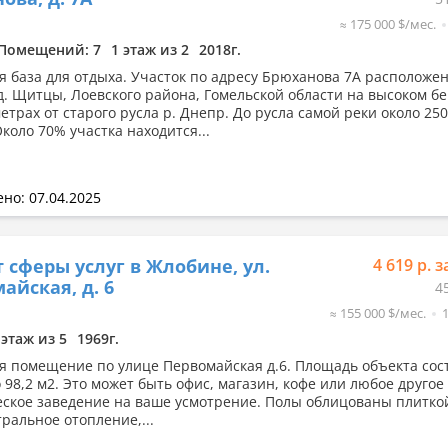
≈ 175 000 $/мес.
Помещений: 7
1 этаж из 2
2018г.
я база для отдыха. Участок по адресу Брюханова 7А расположен
д. Щитцы, Лоевского района, Гомельской области на высоком бе
етрах от старого русла р. Днепр. До русла самой реки около 250
коло 70% участка находится...
но: 07.04.2025
 сферы услуг в Жлобине, ул.
4 619 р. з
айская, д. 6
4
≈ 155 000 $/мес.
 этаж из 5
1969г.
я помещение по улице Первомайская д.6. Площадь объекта сос
о 98,2 м2. Это может быть офис, магазин, кофе или любое другое
ское заведение на ваше усмотрение. Полы облицованы плиткой
ральное отопление,...