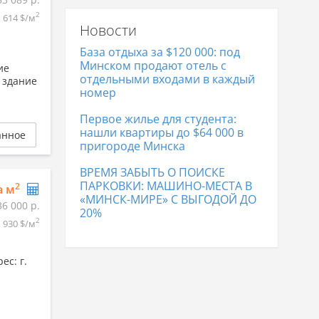
цена
2
614 $/м
Новости
Сервисы в Минске
1 594 774
р.
База отдыха за $120 000: под
Минском продают отель с
ие
отдельными входами в каждый
 здание
номер
Первое жилье для студента:
нашли квартиры до $64 000 в
анное
пригороде Минска
ВРЕМЯ ЗАБЫТЬ О ПОИСКЕ
ПАРКОВКИ: МАШИНО-МЕСТА В
2
а м
«МИНСК-МИРЕ» С ВЫГОДОЙ ДО
36 000 р.
20%
2
930 $/м
ес: г.