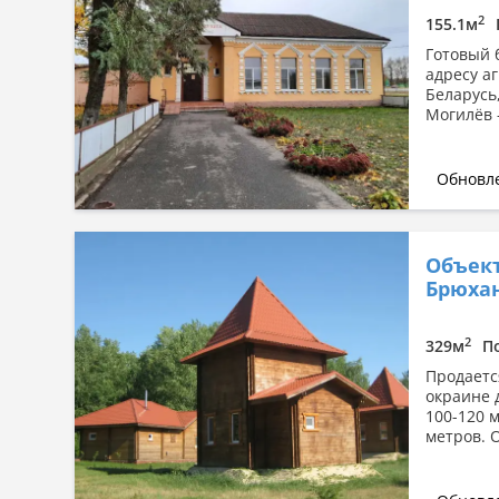
2
155.1м
Готовый 
адресу аг
Беларусь
Могилёв -
Обновле
Объект
Брюхан
2
329м
П
Продаетс
окраине 
100-120 м
метров. О