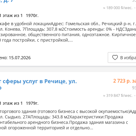
≈ 189 000 $/мес.
1 этаж из 1
1970г.
кафе в удобной локацииАдрес: Гомельская обл., Речицкий р-н, г.
ул. Конева, 7Площадь: 307,8 м2Стоимость аренды: 0% - НДСЗдан
зированное, общественного питания, одноэтажное. Кирпичное
 года постройки, с пристройкой,...
но: 15.07.2026
В избр
 сферы услуг в Речице, ул.
2 723 р. з
о
9
≈ 319 847 $/мес.
1 этаж из 1
1979г.
торгового здания (готового бизнеса с высокой окупаемостью)Адр
ул. Сыдько, 27АПлощадь: 343.8 м2Характеристики:Продажа
нтабельного арендного бизнеса.Продажа здания магазина с
ной огороженной территорией и отдельно...