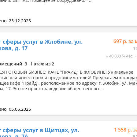
ания: 29,1 м2. Помещение оборудовано: *...
но: 23.12.2025
 сферы услуг в Жлобине, ул.
697 р. за 
ова, д. 17
1
≈ 40 000 $/мес.
омещений: 3
1 этаж из 2
СЯ ГОТОВЫЙ БИЗНЕС: КАФЕ "ПРАЙД" В ЖЛОБИНЕ! Уникальное
ние для инвесторов и предпринимателей! Предлагаем к прода
щее кафе "Прайд", расположенное по адресу: г. Жлобин, ул. Ма
а, 17. Это не просто заведение общественного...
но: 05.06.2025
 сферы услуг в Щитцах, ул.
1 558 р. з
ова, д. 7А
5