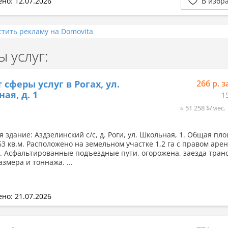
но: 12.07.2026
В избр
стить рекламу на Domovita
 услуг:
 сферы услуг в Рогах, ул.
266 р. з
ая, д. 1
1
≈ 51 258 $/мес.
 здание: Аздзелинский с/с, д. Роги, ул. Школьная, 1. Общая пл
63 кв.м. Расположено на земельном участке 1,2 га с правом аре
а. Асфальтированные подъездные пути, огорожена, заезда тран
змера и тоннажа. ...
но: 21.07.2026