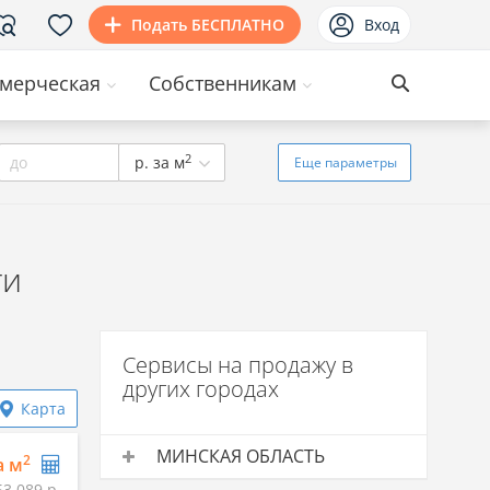
Подать БЕСПЛАТНО
Вход
мерческая
Собственникам
2
до
р. за м
Еще
параметры
ти
Сервисы на продажу в
других городах
Карта
МИНСКАЯ ОБЛАСТЬ
2
а м
53 089 р.
Сервисы на продажу
Средняя