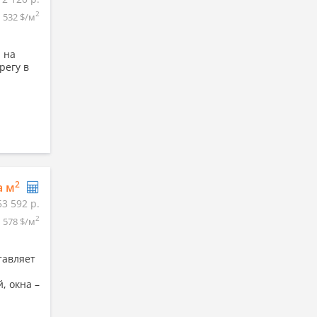
2
532 $/м
 на
регу в
2
а м
53 592 р.
2
1 578 $/м
тавляет
, окна –