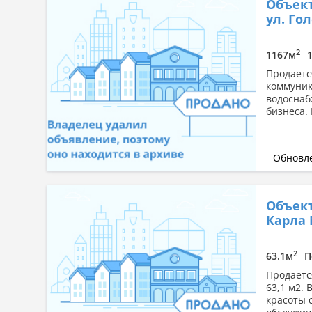
Объект
ул. Гол
2
1167м
Продаетс
коммуник
водоснаб
бизнеса.
Обновле
Объект
Карла 
2
63.1м
П
Продаетс
63,1 м2.
красоты 