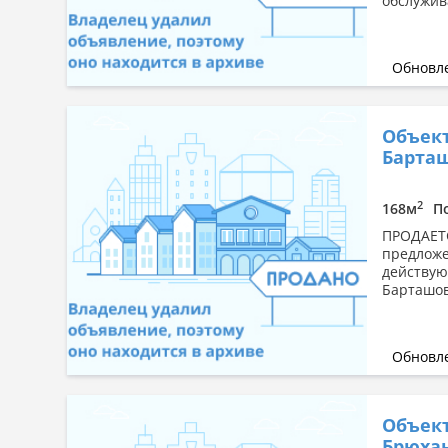
обслужив
Обновле
Объект
Барташ
2
168м
П
ПРОДАЕТ
предложе
действую
Барташов
Обновле
Объект
Брюхан