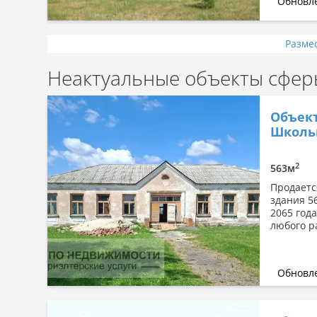
Обновле
Разме
Неактуальные объекты сферы
Объект
Школьн
2
563м
Продается
здания 5
2065 год
любого ра
Обновле