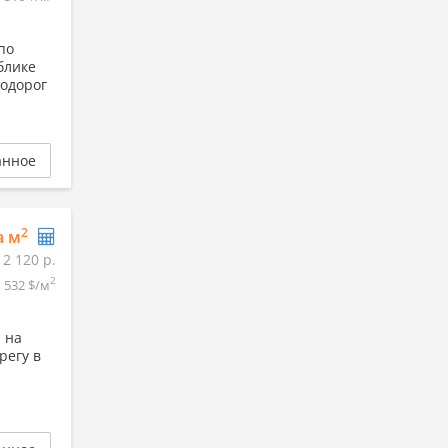
по
блике
тодорог
анное
2
а м
12 120 р.
2
532 $/м
 на
регу в