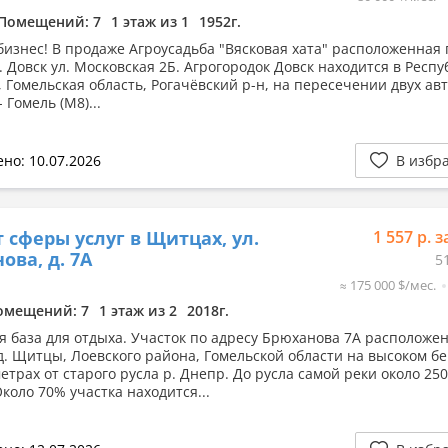
Помещений: 7
1 этаж из 1
1952г.
бизнес! В продаже Агроусадьба "Вясковая хата" расположенная 
. Довск ул. Московская 2Б. Агрогородок Довск находится в Респу
, Гомельская область, Рогачёвский р-н, на пересечении двух ав
 Гомель (М8)...
но: 10.07.2026
В избр
 сферы услуг в Щитцах, ул.
1 557 р. з
ова, д. 7А
5
≈ 175 000 $/мес.
омещений: 7
1 этаж из 2
2018г.
я база для отдыха. Участок по адресу Брюханова 7А расположен
д. Щитцы, Лоевского района, Гомельской области на высоком бе
етрах от старого русла р. Днепр. До русла самой реки около 250
коло 70% участка находится...