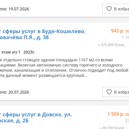
но: 19.07.2026
В избр
 сферы услуг в Буде-Кошелево,
943 р. з
овачёва П.Я., д. 38
1 1
≈ 375 889 $/мес.
1 этаж из 1
2023г.
я отдельно стоящее здание площадью 1167 м2 со всеми
ациями. Включая автономную систему горячего и холодного
жения, канализация и отопление. Отлично подходит под любой
 На данный момент размещается крупный...
но: 20.07.2026
В избр
 сферы услуг в Довске, ул.
1 509 р. з
ская, д. 2Б
2
≈ 80 000 $/мес.