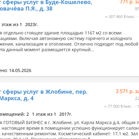
 сферы услуг в Буде-Кошелево,
771 р. з
овачёва П.Я., д. 38
8
≈ 307 460 $/мес.
1 этаж из 1
2023г.
я отдельно стоящее здание площадью 1167 м2 со всеми
ациями. Включая автономную систему горячего и холодного
жения, канализация и отопление. Отлично подходит под любой
 На данный момент размещается крупный...
но: 14.05.2026
 сферы услуг в Жлобине, пер.
3 571 р. з
Маркса, д. 4
2
≈ 77 000 $/мес.
омещений: 2
1 этаж из 1
2017г.
я ГОТОВЫЙ БИЗНЕС в г. Жлобине, ул. Карла Маркса д.4, общая
 В настоящее время в помещении успешно функционирует салон
с качественным ремонтом. Косметический кабинет: 17,1 м2. Зал