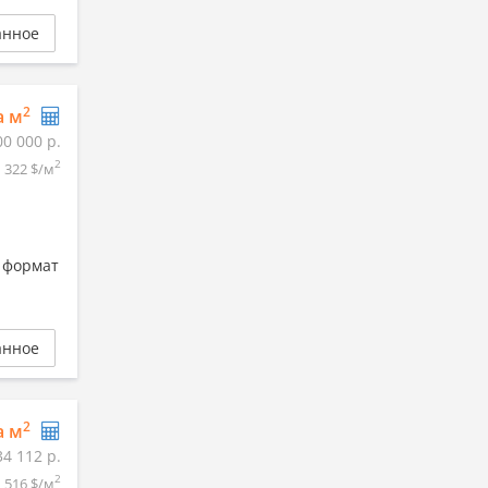
анное
2
а м
00 000 р.
2
322 $/м
 формат
анное
2
а м
34 112 р.
2
516 $/м