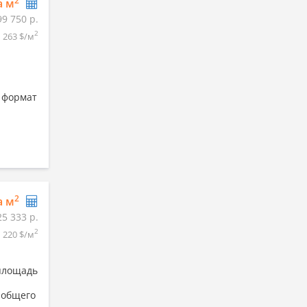
2
а м
99 750 р.
2
263 $/м
 формат
2
а м
25 333 р.
2
1 220 $/м
 площадь
 общего