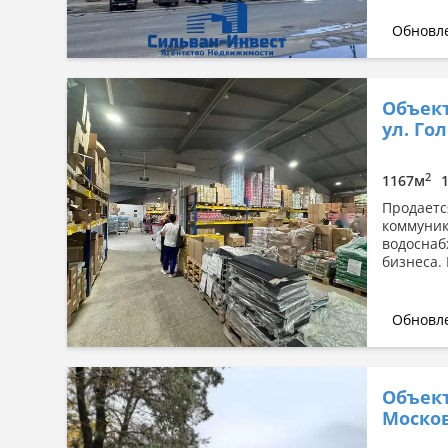
Обновле
Объект
ул. Гол
2
1167м
Продаетс
коммуник
водоснаб
бизнеса.
Обновле
Объект
Москов