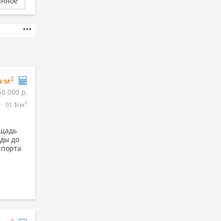
анное
2
а м
50 000 р.
2
91 $/м
ощадь
нды до
спорта