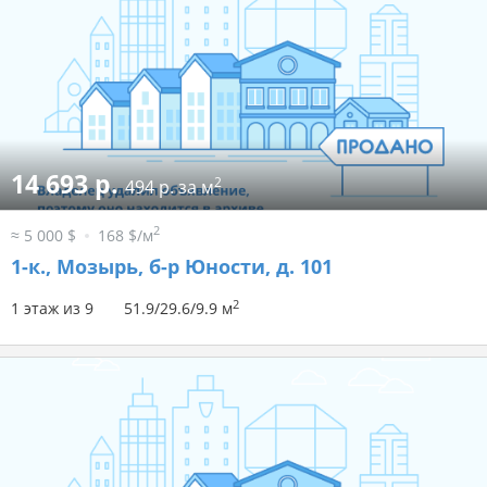
14 693 р.
2
494 р. за м
2
≈ 5 000 $
168 $/м
1-к.,
Мозырь, б-р Юности, д. 101
2
1 этаж из 9
51.9/29.6/9.9 м