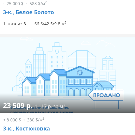
2
≈ 25 000 $
588 $/м
3-к.,
Белое Болото
2
1 этаж из 3
66.6/42.5/9.8 м
23 509 р.
2
1 117 р. за м
2
≈ 8 000 $
380 $/м
3-к.,
Костюковка