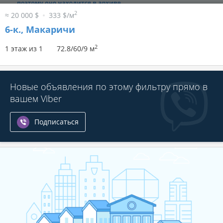
2
≈ 20 000 $
333 $/м
6-к.,
Макаричи
2
1 этаж из 1
72.8/60/9 м
Новые объявления по этому фильтру прямо в
вашем Viber
Подписаться