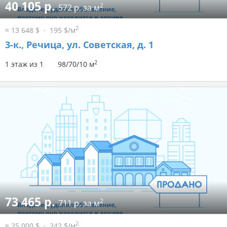
40 105 р.
2
572 р. за м
2
≈ 13 648 $
195 $/м
3-к.,
Речица, ул. Советская, д. 1
2
1 этаж из 1
98/70/10 м
73 465 р.
2
711 р. за м
2
≈ 25 000 $
242 $/м