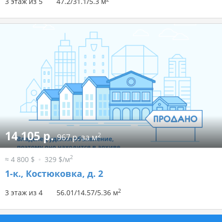
3 этаж из 5
47.2/31.1/5.3 м
14 105 р.
2
967 р. за м
2
≈ 4 800 $
329 $/м
1-к.,
Костюковка, д. 2
2
3 этаж из 4
56.01/14.57/5.36 м