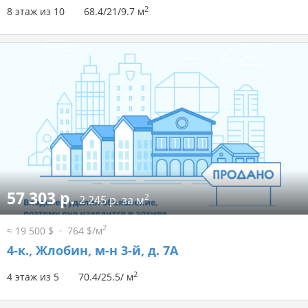
2
8 этаж из 10
68.4/21/9.7 м
57 303 р.
2
2 245 р. за м
2
≈ 19 500 $
764 $/м
4-к.,
Жлобин, м-н 3-й, д. 7А
2
4 этаж из 5
70.4/25.5/ м