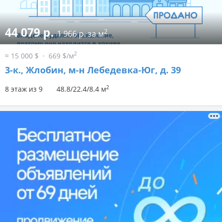
44 079 р.
2
1 966 р. за м
2
≈ 15 000 $
669 $/м
3-к.,
Жлобин, м-н Лебедевка-Юг, д. 39
2
8 этаж из 9
48.8/22.4/8.4 м