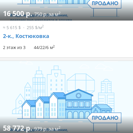
16 500 р.
2
750 р. за м
2
≈ 5 615 $
255 $/м
2-к.,
Костюковка
2
2 этаж из 3
44/22/6 м
58 772 р.
2
979 р. за м