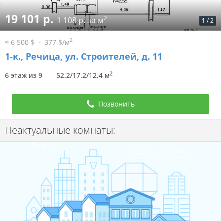
19 101 р.
2
1 108 р. за м
1
/
2
2
≈ 6 500 $
377 $/м
1-к.,
Речица, ул. Строителей, д. 11
2
6 этаж из 9
52.2/17.2/12.4 м
Позвонить
Неактуальные комнаты: