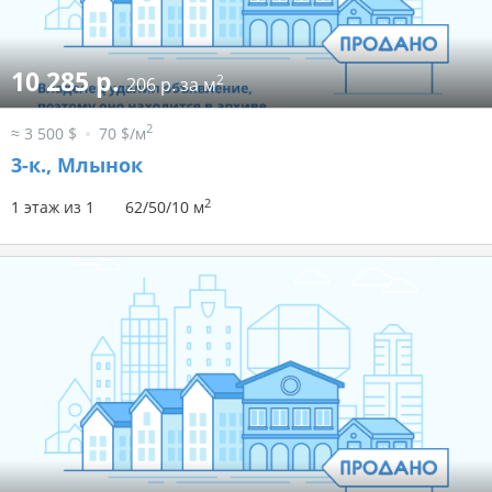
10 285 р.
2
206 р. за м
2
≈ 3 500 $
70 $/м
3-к.,
Млынок
2
1 этаж из 1
62/50/10 м