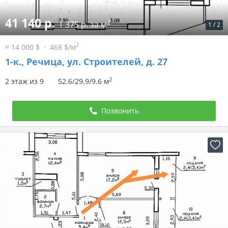
41 140 р.
2
1 375 р. за м
1
/
2
2
≈ 14 000 $
468 $/м
1-к.,
Речица, ул. Строителей, д. 27
2
2 этаж из 9
52.6/29.9/9.6 м
Позвонить