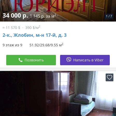
34 000 р.
2
1 145 р. за м
1
/
7
2
≈ 11 570 $
390 $/м
2-к.,
Жлобин, м-н 17-й, д. 3
2
9 этаж из 9
51.92/29.68/9.55 м
Позвонить
Написать в Viber