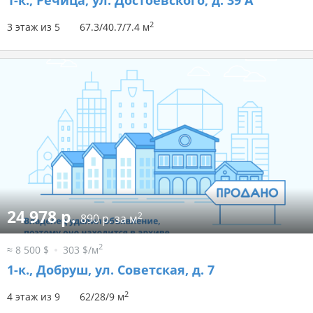
1-к.,
Речица, ул. Достоевского, д. 39 А
2
3 этаж из 5
67.3/40.7/7.4 м
24 978 р.
2
890 р. за м
2
≈ 8 500 $
303 $/м
1-к.,
Добруш, ул. Советская, д. 7
2
4 этаж из 9
62/28/9 м