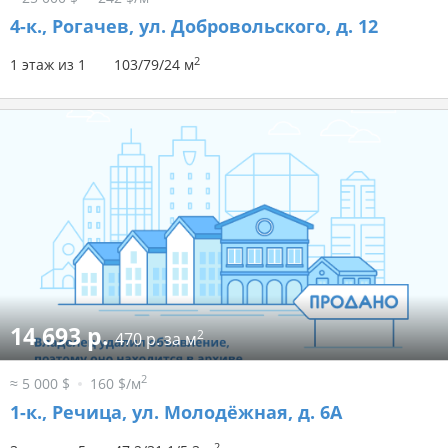
4-к.,
Рогачев, ул. Добровольского, д. 12
2
1 этаж из 1
103/79/24 м
14 693 р.
2
470 р. за м
2
≈ 5 000 $
160 $/м
1-к.,
Речица, ул. Молодёжная, д. 6А
2