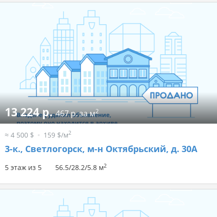
13 224 р.
2
467 р. за м
2
≈ 4 500 $
159 $/м
3-к.,
Светлогорск, м-н Октябрьский, д. 30А
2
5 этаж из 5
56.5/28.2/5.8 м