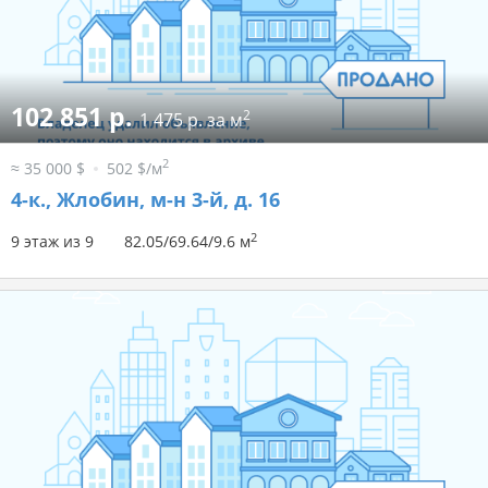
102 851 р.
2
1 475 р. за м
2
≈ 35 000 $
502 $/м
4-к.,
Жлобин, м-н 3-й, д. 16
2
9 этаж из 9
82.05/69.64/9.6 м