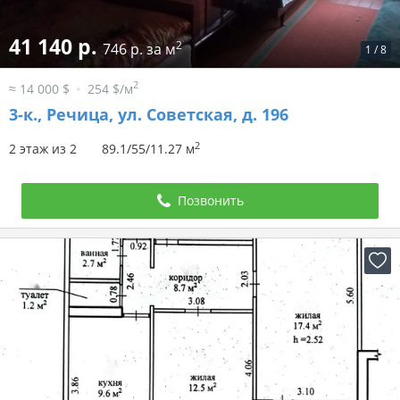
41 140 р.
2
746 р. за м
1
/
8
2
≈ 14 000 $
254 $/м
3-к.,
Речица, ул. Советская, д. 196
2
2 этаж из 2
89.1/55/11.27 м
Позвонить