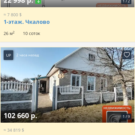
22 998 р.
1
/
2
≈ 7 800 $
1-этаж.
Чкалово
2
26 м
10 соток
UP
2 часа назад
102 660 р.
1
/
9
≈ 34 819 $