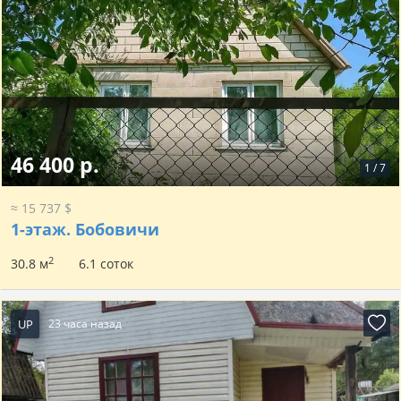
46 400 р.
1
/
7
≈ 15 737 $
1-этаж.
Бобовичи
2
30.8 м
6.1 соток
UP
23 часа назад