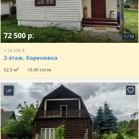
72 500 р.
1
/
10
≈ 24 590 $
2-этаж.
Кореневка
2
52.5 м
10.49 соток
UP
23 часа назад