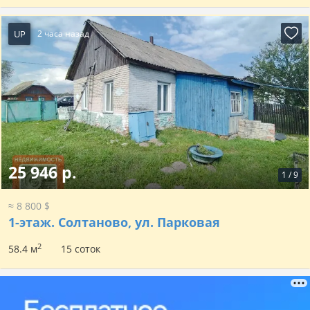
UP
2 часа назад
25 946 р.
1
/
9
≈ 8 800 $
1-этаж.
Солтаново, ул. Парковая
2
58.4 м
15 соток