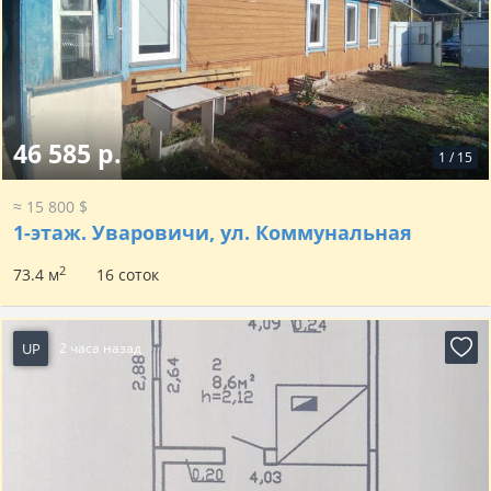
46 585 р.
1
/
15
≈ 15 800 $
1-этаж.
Уваровичи, ул. Коммунальная
2
73.4 м
16 соток
UP
2 часа назад