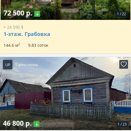
72 500 р.
1
/
22
≈ 24 590 $
1-этаж.
Грабовка
2
144.6 м
9.83 соток
UP
1 день назад
46 800 р.
1
/
23