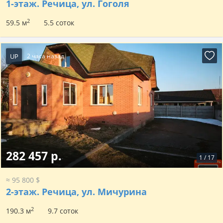
1-этаж.
Речица, ул. Гоголя
2
59.5 м
5.5 соток
UP
2 часа назад
282 457 р.
1
/
17
≈ 95 800 $
2-этаж.
Речица, ул. Мичурина
2
190.3 м
9.7 соток