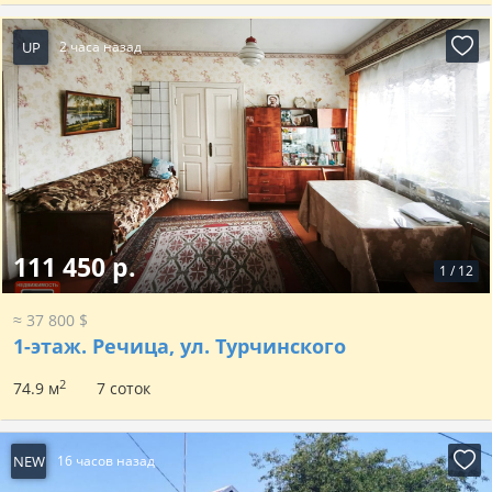
UP
2 часа назад
111 450 р.
1
/
12
≈ 37 800 $
1-этаж.
Речица, ул. Турчинского
2
74.9 м
7 соток
NEW
16 часов назад