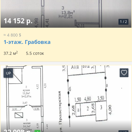
14 152 р.
1
/
2
≈ 4 800 $
1-этаж.
Грабовка
2
37.2 м
5.5 соток
UP
2 часа назад