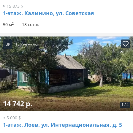
≈ 15 873 $
1-этаж.
Калинино, ул. Советская
2
50 м
18 соток
UP
1 день назад
14 742 р.
1
/
4
≈ 5 000 $
1-этаж.
Лоев, ул. Интернациональная, д. 5