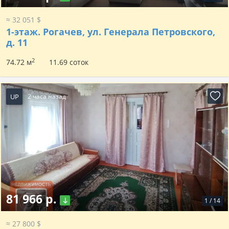
≈ 32 051 $
1-этаж.
Рогачев, ул. Генерала Петровского,
д. 11
2
74.72 м
11.69 соток
UP
2 часа назад
81 966 р.
1
/
14
≈ 27 800 $