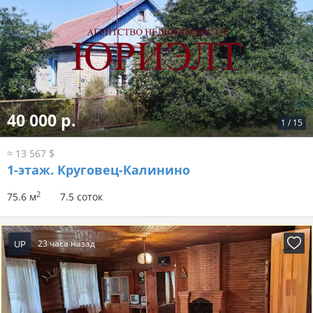
40 000 р.
1
/
15
≈ 13 567 $
1-этаж.
Круговец-Калинино
2
75.6 м
7.5 соток
UP
23 часа назад