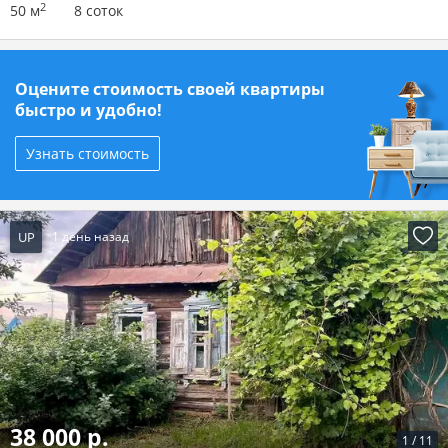
2
50 м
8 соток
Оцените стоимость своей квартиры
быстро и удобно!
Узнать стоимость
UP
1 день назад
38 000 р.
1
/
11