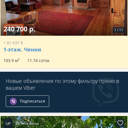
240 700 р.
1
/
11
≈ 81 637 $
1-этаж.
Ченки
2
103.9 м
11.74 соток
Новые объявления по этому фильтру прямо в
вашем Viber
Подписаться
UP
23 часа назад