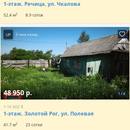
1-этаж.
Речица, ул. Чкалова
2
52.4 м
8.9 соток
UP
2 часа назад
48 950 р.
1
/
4
≈ 16 602 $
1-этаж.
Золотой Рог, ул. Полевая
2
41.7 м
23 сотки