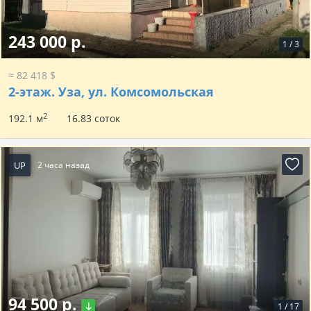
243 000 р.
1
/
3
≈ 82 418 $
2-этаж.
Уза, ул. Комсомольская
2
192.1 м
16.83 соток
UP
2 часа назад
94 500 р.
1
/
17