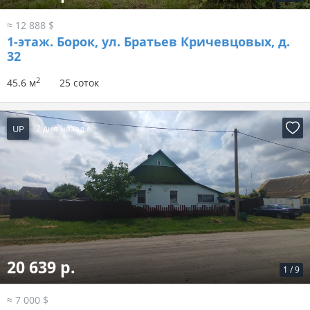
≈ 12 888 $
1-этаж.
Борок, ул. Братьев Кричевцовых, д.
32
2
45.6 м
25 соток
UP
2 дня назад
20 639 р.
1
/
9
≈ 7 000 $