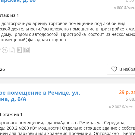
≈ 800 $/мес
этаж из 1
в долгосрочную аренду торговое помещение под любой вид
ской деятельности.Расположено помещение в пристройке к жи
 дому., рядом с автодорогой. Пристройка состоит из нескольких
 помещений( фасадная сторона...
026
В избр
ое помещение в Речице, ул.
29 р. з
на, д. 6/А
5 88
≈ 2 002 $/мес.
1 этаж из 1
оргового помещения, зданияАдрес: г. Речица, ул. Середина,
ь: 200,2 м280 кВт мощности! Отдельно стоящее здание с собст
ией для парковки или хранения продукции. Оптоволкно – Белте