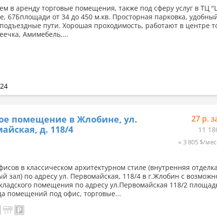
ем в аренду торговые помещения, также под сферу услуг в ТЦ "
е, 67Бплощади от 34 до 450 м.кв. Просторная парковка, удобный
подъездные пути. Хорошая проходимость, работают в центре т
еечка, Амимебель,...
024
ое помещение в Жлобине, ул.
27 р. з
айская, д. 118/4
11 18
≈ 3 805 $/мес
фисов в классическом архитектурном стиле (внутренняя отделк
й зал) по адресу ул. Первомайская, 118/4 в г.Жлобин с возмож
кладского помещения по адресу ул.Первомайская 118/2 площад
да помещений под офис, торговые...