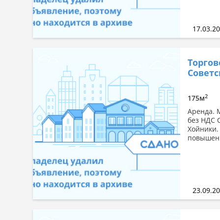
17.03.2
Торгов
Советск
2
175м
Аренда. М
без НДС 
Хойники.
повышенн
23.09.2