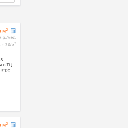
2
а м
8 р./мес.
2
.
3 $/м
33
я в ТЦ
нтре ·
2
а м