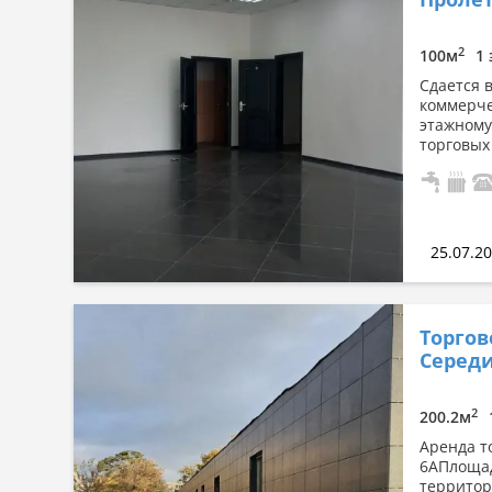
Сначала дорогие
По площади: большая → малая
2
100м
1 
По площади: малая → большая
Сдается 
коммерче
этажному
торговых
25.07.2
Торгов
Середи
2
200.2м
Аренда т
6АПлощад
территор