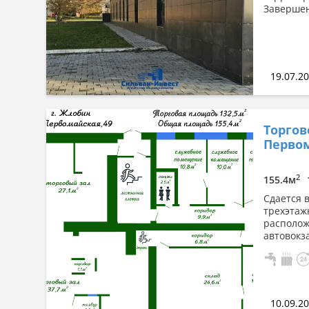
Завершен
19.07.2
Торгов
Первом
2
155.4м
Сдается 
трехэтаж
располож
автовокз
10.09.2