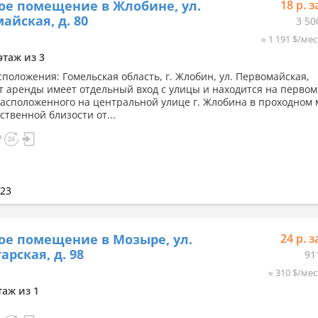
ое помещение в Жлобине, ул.
18 р. з
айская, д. 80
3 50
≈ 1 191 $/мес
этаж из 3
сположения: Гомельская область, г. Жлобин, ул. Первомайская,
т аренды имеет отдельный вход с улицы и находится на первом
расположенного на центральной улице г. Жлобина в проходном м
ственной близости от...
023
ое помещение в Мозыре, ул.
24 р. з
арская, д. 98
91
≈ 310 $/мес
таж из 1