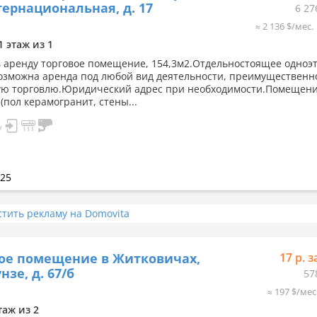
тернациональная, д. 17
6 27
≈ 2 136 $/мес.
1 этаж из 1
в аренду торговое помещение, 154,3м2.Отдельностоящее одноэ
озможна аренда под любой вид деятельности, преимущественн
ю торговлю.Юридический адрес при необходимости.Помещени
(пол керамогранит, стены...
025
стить рекламу на Domovita
ое помещение в Житковичах,
17 р. з
нзе, д. 67/б
57
≈ 197 $/мес
таж из 2