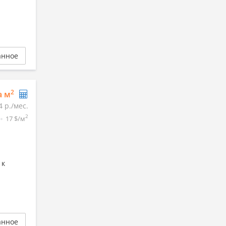
анное
2
а м
4 р./мес.
2
17 $/м
 к
анное