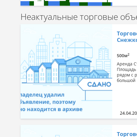
Неактуальные торговые объ
Торгов
Снежко
2
500м
Аренда С
Площадь 
рядом с 
большой 
24.04.2
Торгов