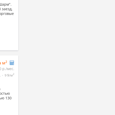
Шарм".
 заезд,
орговые
2
а м
0 р./мес.
2
.
9 $/м
а
ностью
ью 130