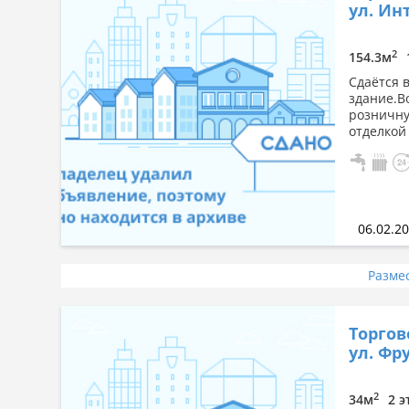
ул. Ин
2
154.3м
Сдаётся 
здание.В
розничну
отделкой 
06.02.2
Разме
Торгов
ул. Фру
2
34м
2 э