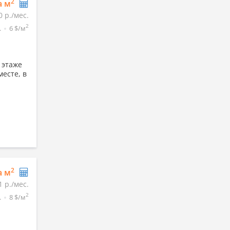
2
а м
0 р./мес.
2
.
6 $/м
 этаже
есте, в
2
а м
1 р./мес.
2
.
8 $/м