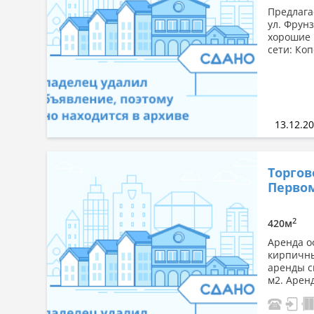
Предлага
ул. Фрунз
хорошие 
сети: Коп
13.12.2
Торгов
Первом
2
420м
Аренда о
кирпичны
аренды с
м2. Арен