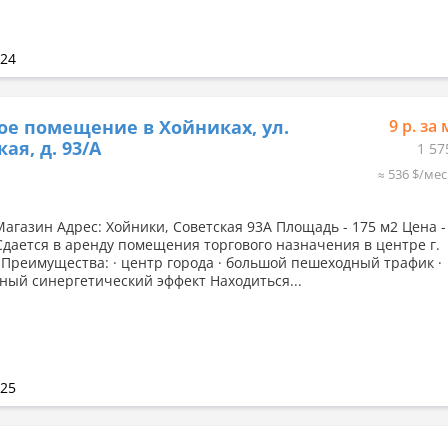
024
ое помещение в Хойниках, ул.
9 р. за 
ая, д. 93/А
1 57
≈ 536 $/мес
агазин Адрес: Хойники, Советская 93А Площадь - 175 м2 Цена - 
Сдается в аренду помещения торгового назначения в центре г.
 Преимущества: · центр города · большой пешеходный трафик ·
ый синергетический эффект Находиться...
025