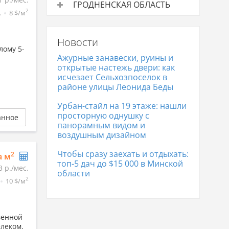
ГРОДНЕНСКАЯ ОБЛАСТЬ
цена
2
.
8 $/м
Торговые объекты в аренду
Средняя
Торговые объекты в
5 943 р.
цена
Минске
Новости
Торговые объекты в Гродно
4 671 р.
лому 5-
Ажурные занавески, руины и
открытые настежь двери: как
исчезает Сельхозпоселок в
районе улицы Леонида Беды
Урбан-стайл на 19 этаже: нашли
просторную однушку с
анное
панорамным видом и
воздушным дизайном
Чтобы сразу заехать и отдыхать:
2
а м
топ-5 дач до $15 000 в Минской
3 р./мес.
области
2
10 $/м
венной
леком.