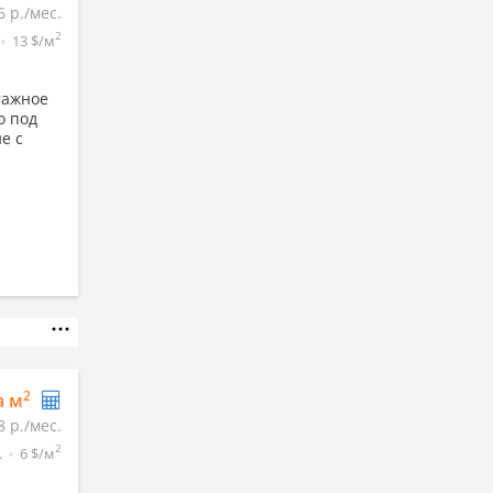
6 р./мес.
2
13 $/м
тажное
о под
е с
2
а м
8 р./мес.
2
.
6 $/м