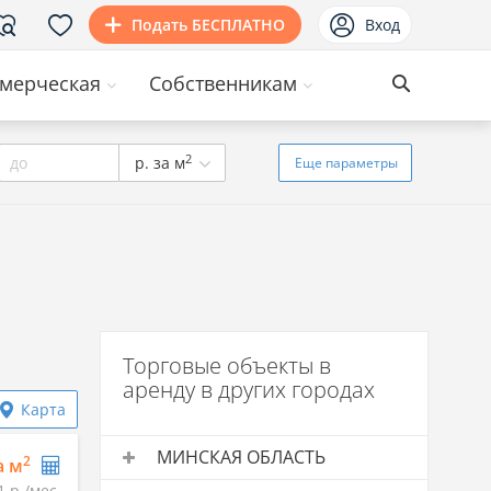
Подать БЕСПЛАТНО
Вход
мерческая
Собственникам
2
до
р. за м
Еще
параметры
Торговые объекты в
аренду в других городах
Карта
МИНСКАЯ ОБЛАСТЬ
2
а м
1 р./мес.
Торговые объекты в аренду
Средняя