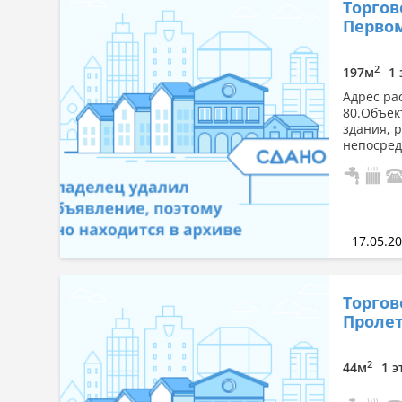
Торгов
Первом
2
197м
1 
Адрес ра
80.Объек
здания, 
непосред
17.05.2
Торгов
Пролет
2
44м
1 э