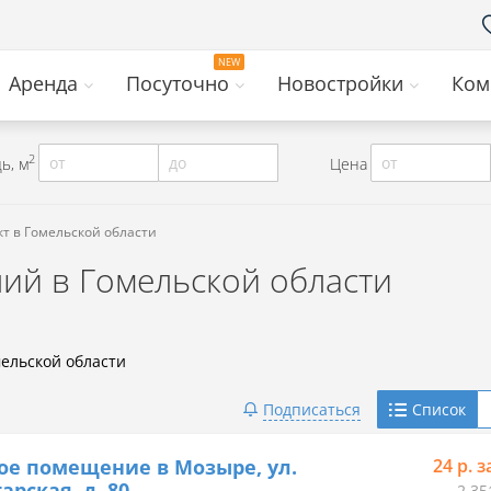
Аренда
Посуточно
Новостройки
Ком
2
от
до
от
ь, м
Цена
т в Гомельской области
ий в Гомельской области
ельской области
Telegram
Подписаться
Список
Viber
ое помещение в Мозыре, ул.
24 р. з
арская, д. 80
2 35