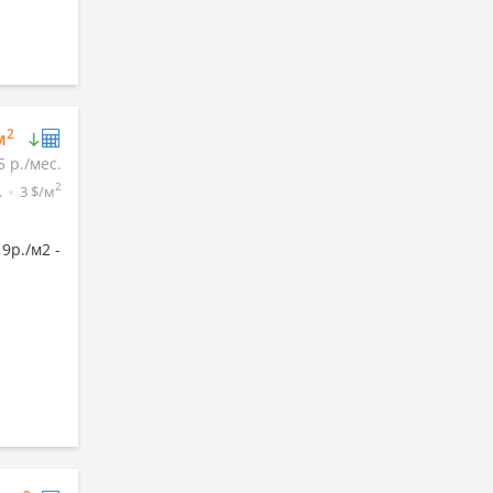
2
м
5 р./мес.
2
.
3 $/м
9р./м2 -