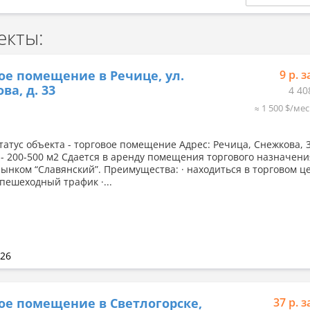
екты:
ое помещение в Речице, ул.
9 р. з
ва, д. 33
4 40
≈ 1 500 $/мес
татус объекта - торговое помещение Адрес: Речица, Снежкова, 
- 200-500 м2 Сдается в аренду помещения торгового назначени
рынком “Славянский”. Преимущества: · находиться в торговом це
пешеходный трафик ·...
026
ое помещение в Светлогорске,
37 р. з