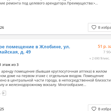
ие ремонта под целевого арендатора.Преимущества:•...
026
В избр
ое помещение в Жлобине, ул.
51 р. з
айская, д. 49
7 90
≈ 2 690 $/мес.
1 этаж из 3
в аренду помещение (бывшая круглосуточная аптека) в жилом
ном доме на первом этаже с отдельным входом. Помещение
ено в центральной части города, в непосредственной близости
алу и железнодорожному вокзалу. Многообразие...
025
В избр