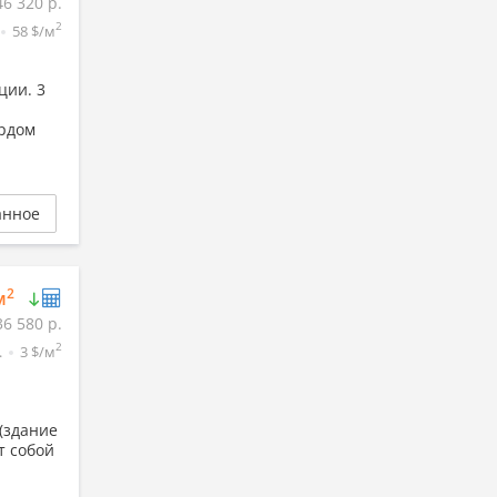
46 320 р.
2
58 $/м
ции. 3
ердом
анное
2
м
36 580 р.
2
.
3 $/м
 (здание
т собой