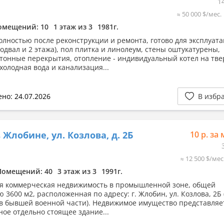
1
≈ 50 000 $/мес.
омещений: 10
1 этаж из 3
1981г.
олностью после реконструкции и ремонта, готово для эксплуата
одвал и 2 этажа), пол плитка и линолеум, стены оштукатурены,
тонные перекрытия, отопление - индивидуальный котел на тв
холодная вода и канализация...
но: 24.07.2026
В избр
 Жлобине, ул. Козлова, д. 2Б
10 р. за 
≈ 12 500 $/мес
Помещений: 40
3 этаж из 3
1991г.
я коммерческая недвижимость в промышленной зоне, общей
 3600 м2, расположенная по адресу: г. Жлобин, ул. Козлова, 2Б
в бывшей военной части). Недвижимое имущество представляе
ное отдельно стоящее здание...