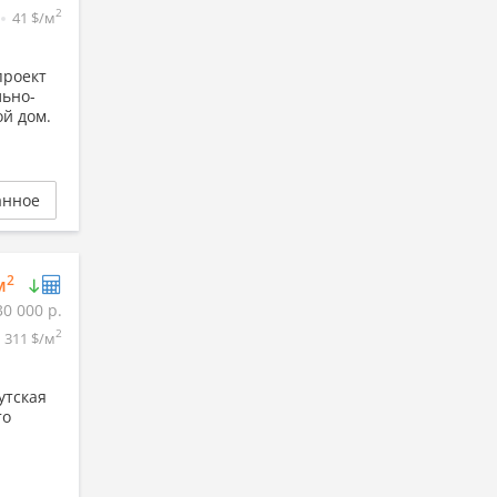
2
41 $/м
проект
льно-
й дом.
анное
2
м
30 000 р.
2
311 $/м
утская
то