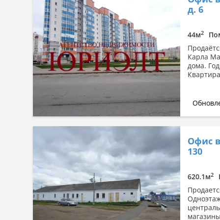
д. 6
2
44м
По
Продаётс
Карла Ма
дома. Го
Квартира 
Обновле
Офис в
130
2
620.1м
Продаетс
Одноэтаж
централь
магазины