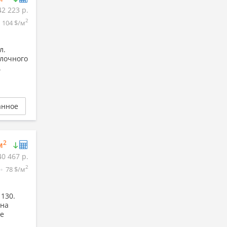
42 223 р.
2
1 104 $/м
л.
блочного
.
анное
2
м
40 467 р.
2
78 $/м
 130.
 на
ые