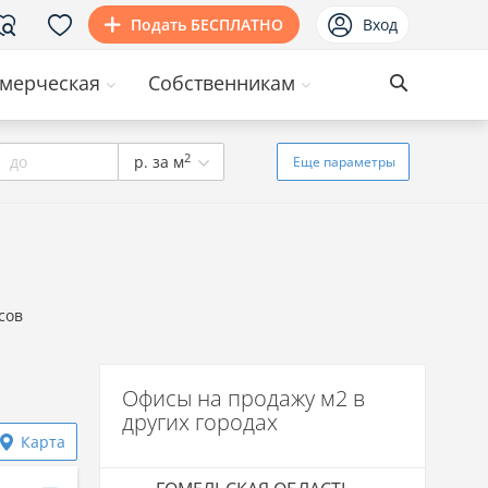
Подать БЕСПЛАТНО
Вход
мерческая
Собственникам
2
до
р. за м
Еще
параметры
сов
Офисы на продажу м2 в
других городах
Карта