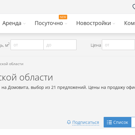
Аренда
Посуточно
Новостройки
Ком
2
от
до
от
ь, м
Цена
ской области
ской области
и на Домовита, выбор из 21 предложений. Цены на продажу офи
Telegram
Подписаться
Список
Viber