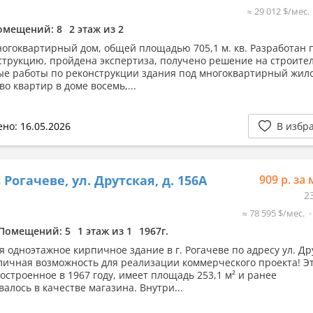
≈ 29 012 $/мес.
омещений: 8
2 этаж из 2
огоквартирный дом, общей площадью 705,1 м. кв. Разработан 
струкцию, пройдена экспертиза, получено решение на строите
е работы по реконструкции здания под многоквартирный жило
о квартир в доме восемь,...
но: 16.05.2026
В избр
 Рогачеве, ул. Друтская, д. 156А
909 р. за 
2
≈ 78 595 $/мес.
Помещений: 5
1 этаж из 1
1967г.
я одноэтажное кирпичное здание в г. Рогачеве по адресу ул. Др
тличная возможность для реализации коммерческого проекта! Э
остроенное в 1967 году, имеет площадь 253,1 м² и ранее
алось в качестве магазина. Внутри...