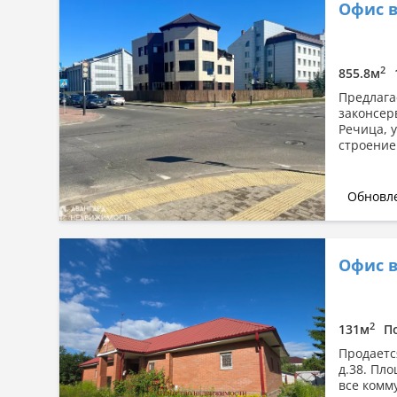
Офис в
Сначала дешевые
Сначала дорогие
По площади: большая → малая
2
855.8м
По площади: малая → большая
Предлага
законсер
Речица, 
строение
Обновле
Офис в
2
131м
П
Продаетс
д.38. Пл
все комм