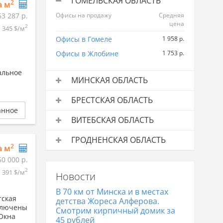
ГОМЕЛЬСКАЯ ОБЛАСТЬ
2
а м
63 287 р.
Офисы на продажу
Средняя
цена
2
345 $/м
Офисы в Гомеле
1 958 р.
Офисы в Жлобине
1 753 р.
альное
МИНСКАЯ ОБЛАСТЬ
Офисы на продажу
Средняя
БРЕСТСКАЯ ОБЛАСТЬ
цена
анное
Офисы на продажу
Средняя
Офисы в Минске
4 619 р.
ВИТЕБСКАЯ ОБЛАСТЬ
цена
Офисы на продажу
Средняя
Офисы в Бресте
3 337 р.
ГРОДНЕНСКАЯ ОБЛАСТЬ
цена
2
а м
Офисы на продажу
Средняя
Офисы в Витебске
2 041 р.
50 000 р.
цена
2
391 $/м
Новости
Офисы в Гродно
3 347 р.
В 70 км от Минска и в местах
тская
детства Жореса Алферова.
дключены
Смотрим кирпичный домик за
 Окна
45 рублей