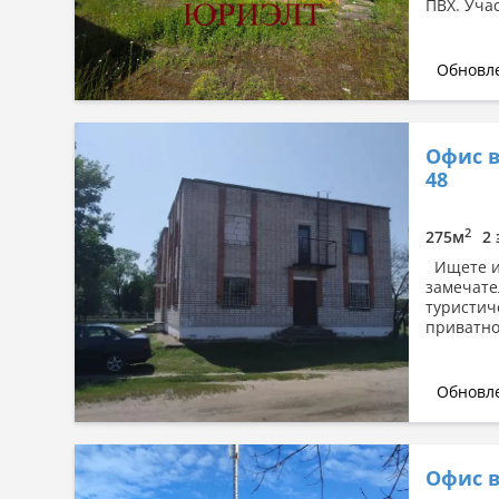
ПВХ. Учас
Обновле
Офис в
48
2
275м
2 
Ищете ид
замечате
туристич
приватно
Обновле
Офис в