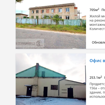
2
705м
П
Жилой мн
на рекон
монтажны
Количеств
Обновле
Офис в
2
253.1м
Продаетс
156а – о
здание, п
использов