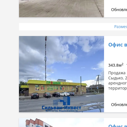
Обновле
Разме
Офис в
2
343.8м
Продажа з
Сыдько, 
арендног
территор
Обновле
Офис в