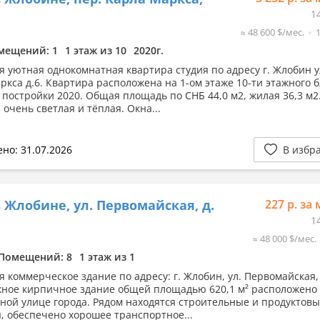
1
≈ 48 600 $/мес.
мещений: 1
1 этаж из 10
2020г.
я уютная однокомнатная квартира студия по адресу г. Жлобин у
ркса д.6. Квартира расположена на 1-ом этаже 10-ти этажного 
д постройки 2020. Общая площадь по СНБ 44,0 м2, жилая 36,3 м2
очень светлая и тёплая. Окна...
но: 31.07.2026
В избр
 Жлобине, ул. Первомайская, д.
227 р. за 
1
≈ 48 000 $/мес.
Помещений: 8
1 этаж из 1
я коммерческое здание по адресу: г. Жлобин, ул. Первомайская,
ное кирпичное здание общей площадью 620,1 м² расположено
ной улице города. Рядом находятся строительные и продуктов
, обеспечено хорошее транспортное...