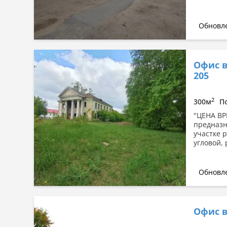
Обновле
Офис в
205
2
300м
П
"ЦЕНА ВР
предназн
участке 
угловой, 
Обновле
Офис в