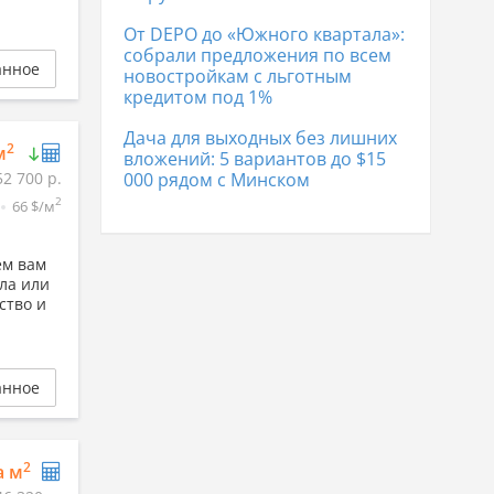
От DEPO до «Южного квартала»:
собрали предложения по всем
анное
новостройкам с льготным
кредитом под 1%
Дача для выходных без лишних
2
м
вложений: 5 вариантов до $15
52 700 р.
000 рядом с Минском
2
66 $/м
ем вам
ла или
ство и
анное
2
а м