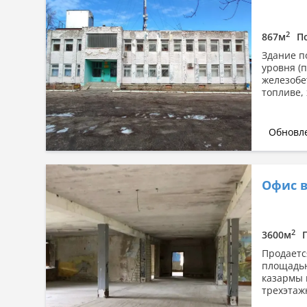
2
867м
П
Здание п
уровня (п
железобе
топливе, 
Обновле
Офис в
2
3600м
Продаетс
площадью
казармы 
трехэтаж