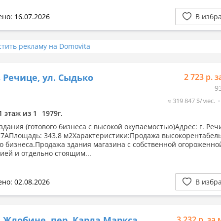
но: 16.07.2026
В избр
стить рекламу на Domovita
 Речице, ул. Сыдько
2 723 р. з
9
≈ 319 847 $/мес.
1 этаж из 1
1979г.
дания (готового бизнеса с высокой окупаемостью)Адрес: г. Речи
27АПлощадь: 343.8 м2Характеристики:Продажа высокорентабел
о бизнеса.Продажа здания магазина с собственной огороженно
ией и отдельно стоящим...
но: 02.08.2026
В избр
 Жлобине, пер. Карла Маркса,
3 232 р. за 