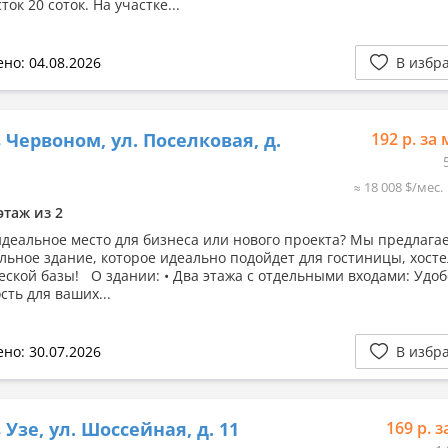
ток 20 соток. На участке...
но: 04.08.2026
В избр
 Червоном, ул. Поселковая, д.
192 р. за 
≈ 18 008 $/мес.
этаж из 2
еальное место для бизнеса или нового проекта? Мы предлага
льное здание, которое идеально подойдет для гостиницы, хосте
еской базы! О здании: • Два этажа с отдельными входами: Удоб
сть для ваших...
но: 30.07.2026
В избр
 Узе, ул. Шоссейная, д. 11
169 р. з