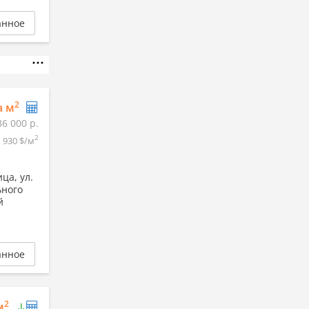
анное
2
а м
36 000 р.
2
930 $/м
ца, ул.
ьного
й
анное
2
м