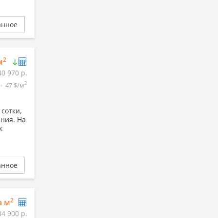
анное
2
м
40 970 р.
2
47 $/м
сотки,
ния. На
к
анное
2
а м
84 900 р.