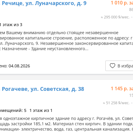
 Речице, ул. Луначарского, д. 9
1 010 р. з
8
≈ 295 000 $/мес.
1 этаж из 3
ем Вашему вниманию отдельно стоящее незавершенное
вированное капитальное строение, расположенное по адресу: г
ул. Луначарского, 9. Незавершенное законсервированное капит
: Назначение - Здание неустановленного...
но: 04.08.2026
В избр
 Рогачеве, ул. Советская, д. 38
1 145 р. з
1
≈ 51 258 $/мес.
омещений: 5
1 этаж из 1
я одноэтажное кирпичное здание по адресу г. Рогачёв, ул. Сове
ощадь застройки 185,1 м2. Материал стен кирпич. В здании по
уникации- электричество, вода, газ, центральная канализация.