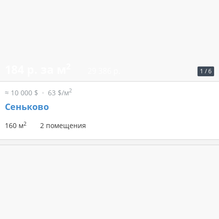
2
184 р. за м
29 386 р.
1
/
6
2
≈ 10 000 $
63 $/м
Сеньково
2
160 м
2 помещения