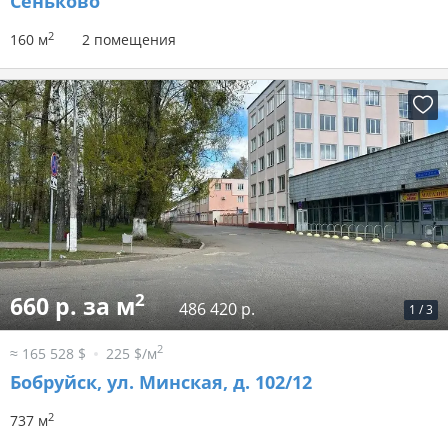
Сеньково
2
160 м
2 помещения
2
660 р. за м
486 420 р.
1
/
3
2
≈ 165 528 $
225 $/м
Бобруйск, ул. Минская, д. 102/12
2
737 м