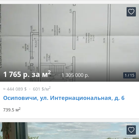
2
1 765 р. за м
1 305 000 р.
1
/
15
2
≈ 444 089 $
601 $/м
Осиповичи, ул. Интернациональная, д. 6
2
739.5 м