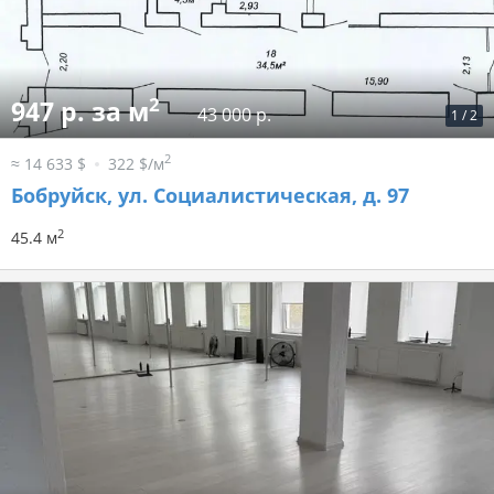
2
947 р. за м
43 000 р.
1
/
2
2
≈ 14 633 $
322 $/м
Бобруйск, ул. Социалистическая, д. 97
2
45.4 м