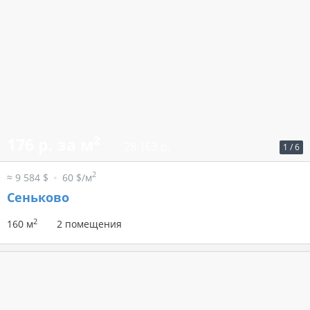
2
176 р. за м
28 163 р.
1
/
6
2
≈ 9 584 $
60 $/м
Сеньково
2
160 м
2 помещения