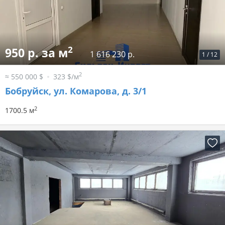
2
950 р. за м
1 616 230 р.
1
/
12
2
≈ 550 000 $
323 $/м
Бобруйск, ул. Комарова, д. 3/1
2
1700.5 м