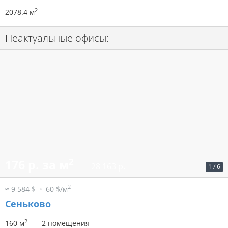
2
2078.4 м
Неактуальные офисы:
2
176 р. за м
28 163 р.
1
/
6
2
≈ 9 584 $
60 $/м
Сеньково
2
160 м
2 помещения