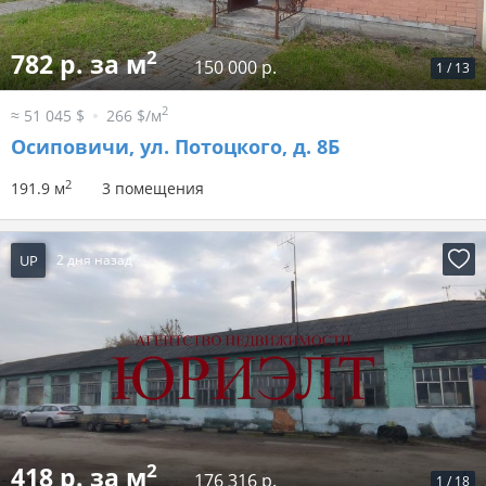
2
782 р. за м
150 000 р.
1
/
13
2
≈ 51 045 $
266 $/м
Осиповичи, ул. Потоцкого, д. 8Б
2
191.9 м
3 помещения
UP
2 дня назад
2
418 р. за м
176 316 р.
1
/
18