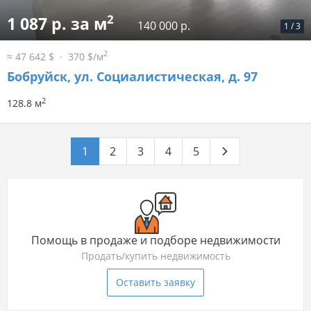
2
1 087 р. за м
140 000 р.
1
/
3
2
≈ 47 642 $
370 $/м
Бобруйск, ул. Социалистическая, д. 97
2
128.8 м
1
2
3
4
5
Помощь в продаже и подборе недвижимости
Продать/купить недвижимость
Оставить заявку