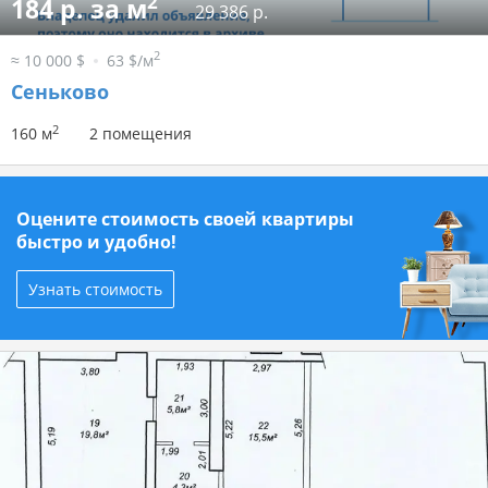
2
184 р. за м
29 386 р.
2
≈ 10 000 $
63 $/м
Сеньково
2
160 м
2 помещения
Оцените стоимость своей квартиры
быстро и удобно!
Узнать стоимость