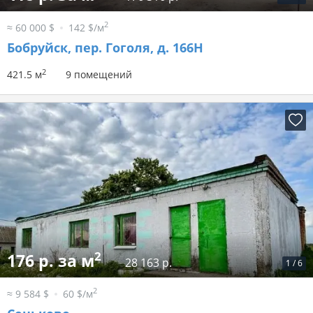
2
≈ 60 000 $
142 $/м
Бобруйск, пер. Гоголя, д. 166Н
2
421.5 м
9 помещений
2
176 р. за м
28 163 р.
1
/
6
2
≈ 9 584 $
60 $/м