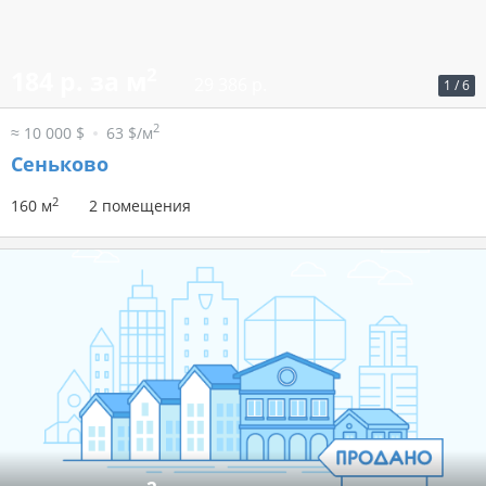
2
184 р. за м
29 386 р.
1
/
6
2
≈ 10 000 $
63 $/м
Сеньково
2
160 м
2 помещения