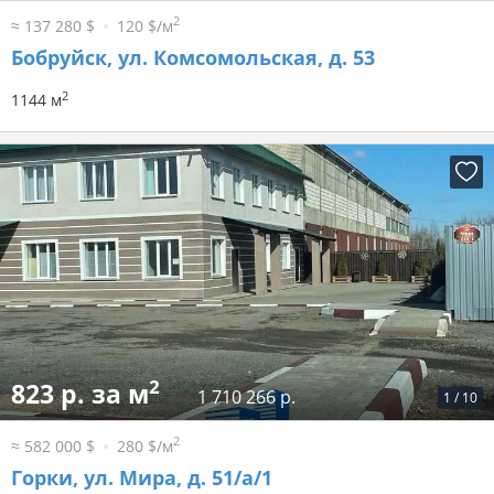
2
≈ 137 280 $
120 $/м
Бобруйск, ул. Комсомольская, д. 53
2
1144 м
2
823 р. за м
1 710 266 р.
1
/
10
2
≈ 582 000 $
280 $/м
Горки, ул. Мира, д. 51/а/1