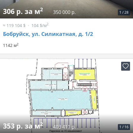
2
306 р. за м
350 000 р.
1
/
28
2
≈ 119 104 $
104 $/м
Бобруйск, ул. Силикатная, д. 1/2
2
1142 м
2
353 р. за м
403 411 р.
1
/
16