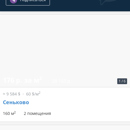
2
176 р. за м
28 163 р.
1
/
6
2
≈ 9 584 $
60 $/м
Сеньково
2
160 м
2 помещения