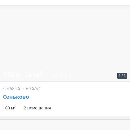
2
176 р. за м
28 163 р.
1
/
6
2
≈ 9 584 $
60 $/м
Сеньково
2
160 м
2 помещения