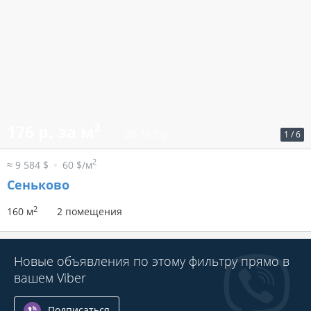
2
176 р. за м
28 163 р.
1
/
6
2
≈ 9 584 $
60 $/м
Сеньково
2
160 м
2 помещения
Новые объявления по этому фильтру прямо в
вашем Viber
Подписаться