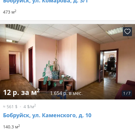
Бобруйск, ул. Комарова, д. 3/1
2
473 м
2
12 р. за м
1 654 р. в мес.
1
/
7
2
≈ 561 $
4 $/м
Бобруйск, ул. Каменского, д. 10
2
140.3 м