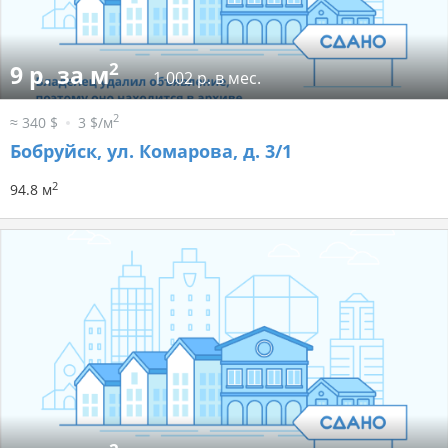
2
9 р. за м
1 002 р. в мес.
2
≈ 340 $
3 $/м
Бобруйск, ул. Комарова, д. 3/1
2
94.8 м