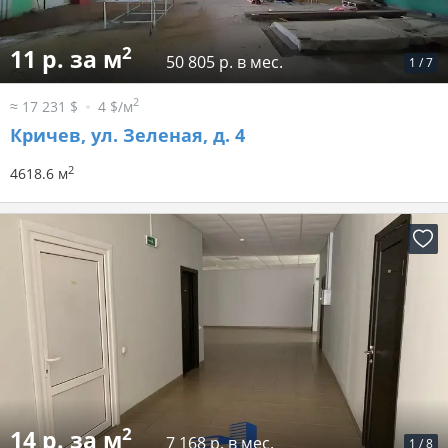
2
11 р. за м
50 805 р. в мес.
1
/
7
2
≈ 17 231 $
4 $/м
Кричев, ул. Зеленая, д. 4
2
4618.6 м
2
14 р. за м
7 168 р. в мес.
1
/
8