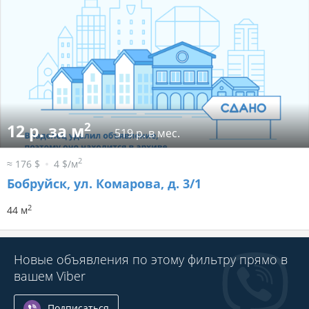
2
12 р. за м
519 р. в мес.
2
≈ 176 $
4 $/м
Бобруйск, ул. Комарова, д. 3/1
2
44 м
Новые объявления по этому фильтру прямо в
вашем Viber
Подписаться