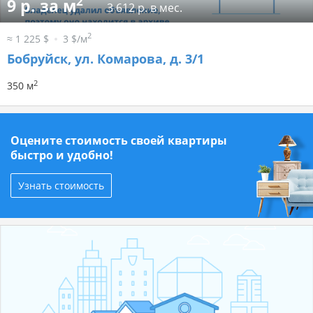
2
9 р. за м
3 612 р. в мес.
2
≈ 1 225 $
3 $/м
Бобруйск, ул. Комарова, д. 3/1
2
350 м
Оцените стоимость своей квартиры
быстро и удобно!
Узнать стоимость