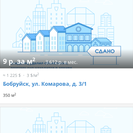
2
9 р. за м
3 612 р. в мес.
2
≈ 1 225 $
3 $/м
Бобруйск, ул. Комарова, д. 3/1
2
350 м