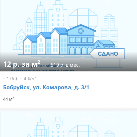
2
12 р. за м
519 р. в мес.
2
≈ 176 $
4 $/м
Бобруйск, ул. Комарова, д. 3/1
2
44 м