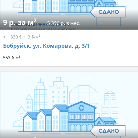
2
9 р. за м
5 396 р. в мес.
2
≈ 1 830 $
3 $/м
Бобруйск, ул. Комарова, д. 3/1
2
553.6 м