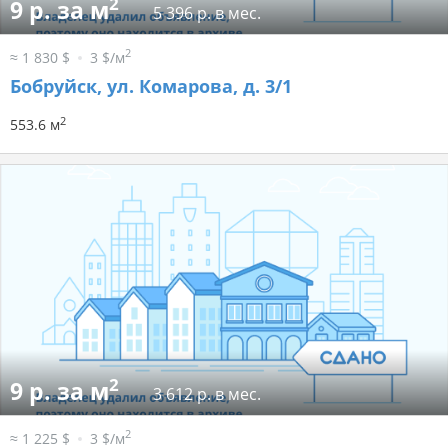
2
9 р. за м
5 396 р. в мес.
2
≈ 1 830 $
3 $/м
Бобруйск, ул. Комарова, д. 3/1
2
553.6 м
2
9 р. за м
3 612 р. в мес.
2
≈ 1 225 $
3 $/м