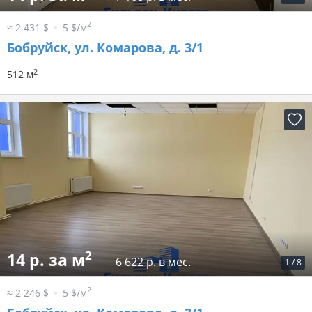
2
≈ 2 431 $
5 $/м
Бобруйск, ул. Комарова, д. 3/1
2
512 м
2
14 р. за м
6 622 р. в мес.
1
/
8
2
≈ 2 246 $
5 $/м