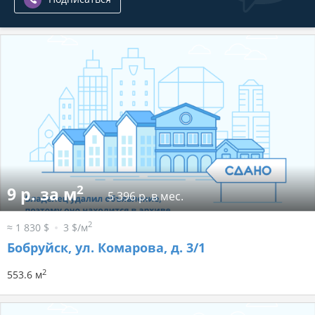
2
9 р. за м
5 396 р. в мес.
2
≈ 1 830 $
3 $/м
Бобруйск, ул. Комарова, д. 3/1
2
553.6 м