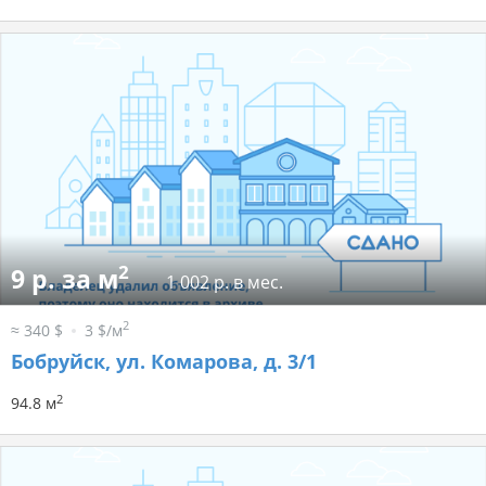
2
9 р. за м
1 002 р. в мес.
2
≈ 340 $
3 $/м
Бобруйск, ул. Комарова, д. 3/1
2
94.8 м