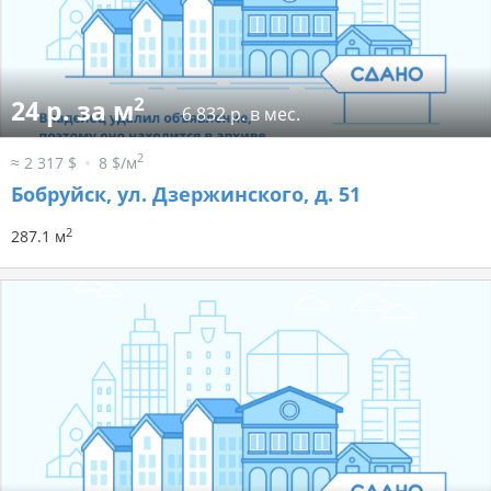
2
24 р. за м
6 832 р. в мес.
2
≈ 2 317 $
8 $/м
Бобруйск, ул. Дзержинского, д. 51
2
287.1 м