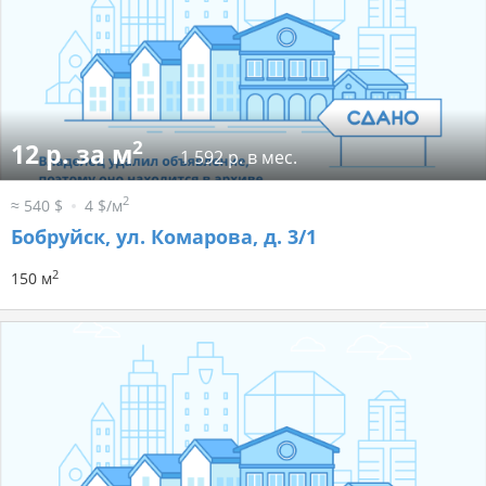
2
12 р. за м
1 592 р. в мес.
2
≈ 540 $
4 $/м
Бобруйск, ул. Комарова, д. 3/1
2
150 м