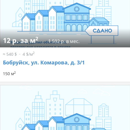
2
12 р. за м
1 592 р. в мес.
2
≈ 540 $
4 $/м
Бобруйск, ул. Комарова, д. 3/1
2
150 м