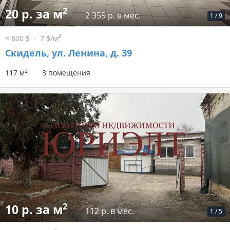
2
20 р. за м
2 359 р. в мес.
1
/
9
2
≈ 800 $
7 $/м
Скидель, ул. Ленина, д. 39
2
117 м
3 помещения
2
10 р. за м
112 р. в мес.
1
/
5