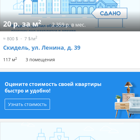
2
20 р. за м
2 359 р. в мес.
2
≈ 800 $
7 $/м
Скидель, ул. Ленина, д. 39
2
117 м
3 помещения
Оцените стоимость своей квартиры
быстро и удобно!
Узнать стоимость