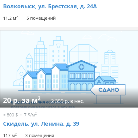
Волковыск, ул. Брестская, д. 24А
2
11.2 м
5 помещений
2
20 р. за м
2 359 р. в мес.
2
≈ 800 $
7 $/м
Скидель, ул. Ленина, д. 39
2
117 м
3 помещения