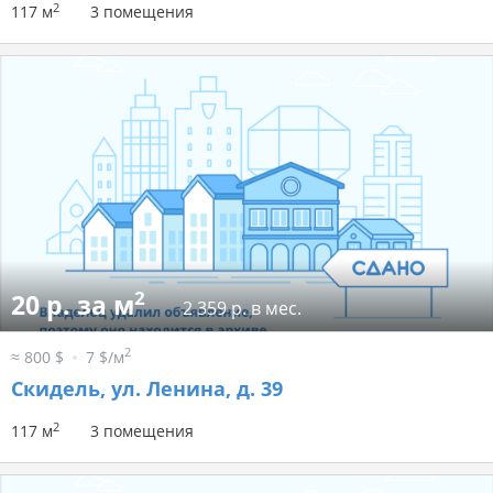
2
117 м
3 помещения
2
20 р. за м
2 359 р. в мес.
2
≈ 800 $
7 $/м
Скидель, ул. Ленина, д. 39
2
117 м
3 помещения