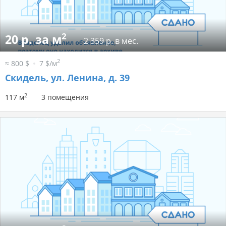
2
20 р. за м
2 359 р. в мес.
2
≈ 800 $
7 $/м
Скидель, ул. Ленина, д. 39
2
117 м
3 помещения