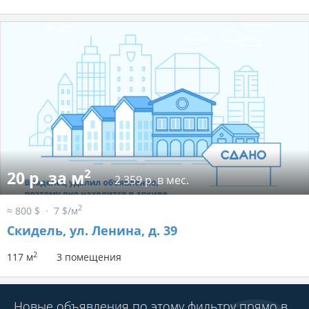
2
20 р. за м
2 359 р. в мес.
2
≈ 800 $
7 $/м
Скидель, ул. Ленина, д. 39
2
117 м
3 помещения
Новые объявления по этому фильтру прямо в