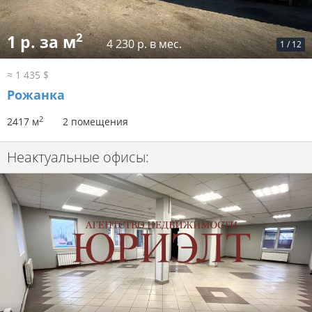
2
1 р. за м
4 230 р. в мес.
1
/
12
≈ 1 435 $
Рожанка
2
2417 м
2 помещения
Неактуальные офисы: