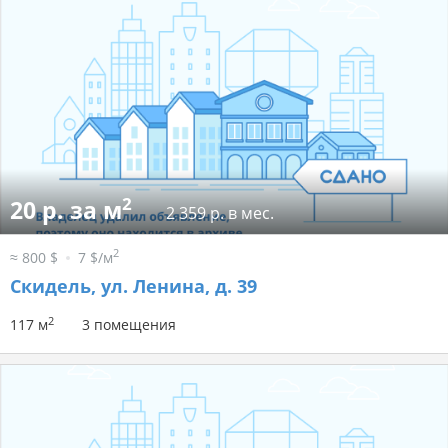
2
20 р. за м
2 359 р. в мес.
2
≈ 800 $
7 $/м
Скидель, ул. Ленина, д. 39
2
117 м
3 помещения