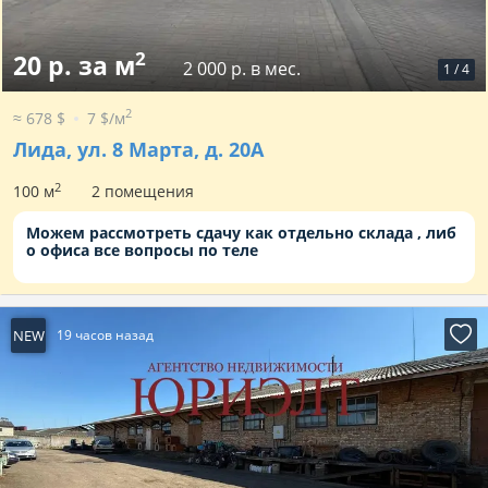
2
20 р. за м
2 000 р. в мес.
1
/
4
2
≈ 678 $
7 $/м
Лида, ул. 8 Марта, д. 20А
2
100 м
2 помещения
Можем рассмотреть сдачу как отдельно склада , либ
о офиса все вопросы по теле
NEW
19 часов назад