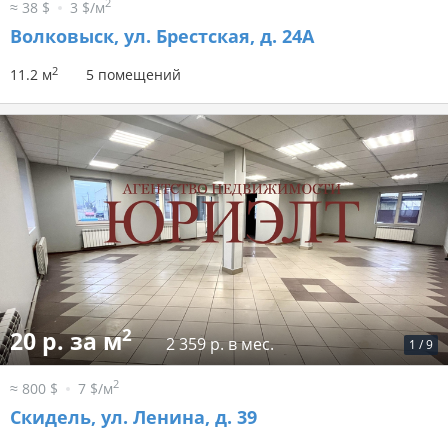
2
≈ 38 $
3 $/м
Волковыск, ул. Брестская, д. 24А
2
11.2 м
5 помещений
2
20 р. за м
2 359 р. в мес.
1
/
9
2
≈ 800 $
7 $/м
Скидель, ул. Ленина, д. 39