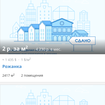
2
2 р. за м
4 230 р. в мес.
2
≈ 1 435 $
1 $/м
Рожанка
2
2417 м
2 помещения