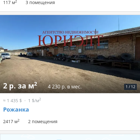
2
117 м
3 помещения
2
2 р. за м
4 230 р. в мес.
1
/
12
2
≈ 1 435 $
1 $/м
Рожанка
2
2417 м
2 помещения