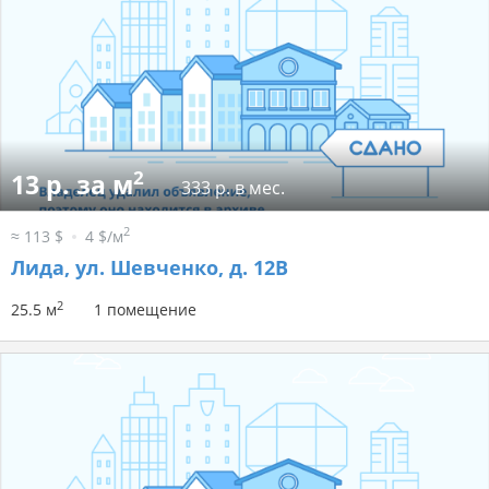
2
13 р. за м
333 р. в мес.
2
≈ 113 $
4 $/м
Лида, ул. Шевченко, д. 12В
2
25.5 м
1 помещение