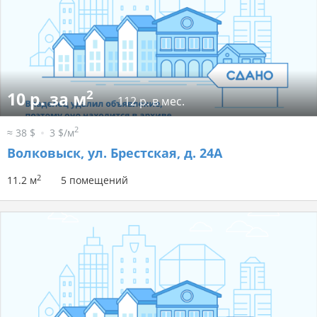
2
10 р. за м
112 р. в мес.
2
≈ 38 $
3 $/м
Волковыск, ул. Брестская, д. 24А
2
11.2 м
5 помещений