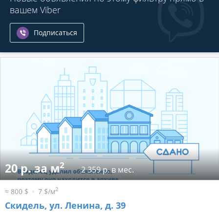
вашем Viber
Подписаться
2
20 р. за м
2 359 р. в мес.
2
≈ 800 $
7 $/м
Скидель, ул. Ленина, д. 39