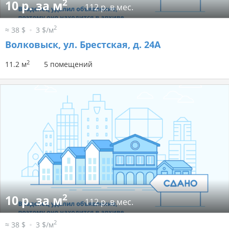
2
10 р. за м
112 р. в мес.
2
≈ 38 $
3 $/м
Волковыск, ул. Брестская, д. 24А
2
11.2 м
5 помещений
2
10 р. за м
112 р. в мес.
2
≈ 38 $
3 $/м