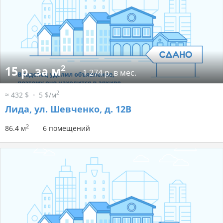
2
15 р. за м
1 274 р. в мес.
2
≈ 432 $
5 $/м
Лида, ул. Шевченко, д. 12В
2
86.4 м
6 помещений