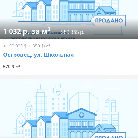
2
1 032 р. за м
589 385 р.
2
≈ 199 900 $
350 $/м
Островец, ул. Школьная
2
570.9 м