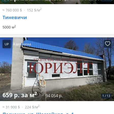
2
≈ 760 000 $
152 $/м
Тиневичи
2
5000 м
UP
4 дня назад
2
659 р. за м
94 054 р.
1
/
13
2
≈ 31 900 $
224 $/м