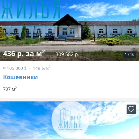
2
436 р. за м
309 582 р.
1
/
16
2
≈ 105 000 $
148 $/м
Кошевники
2
707 м