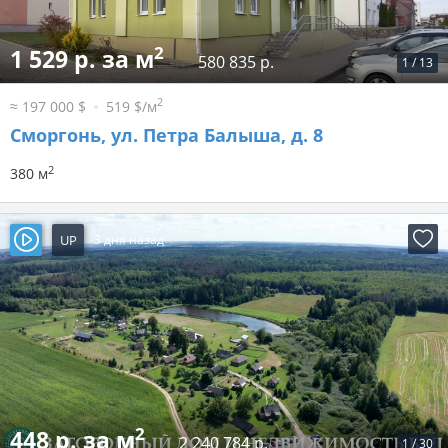
2
1 529 р. за м
580 835 р.
1
/
13
2
≈ 197 000 $
519 $/м
Сморгонь, ул. Петра Балыша, д. 8
2
380 м
UP
3 дня назад
2
448 р. за м
2 240 784 р.
1
/
30