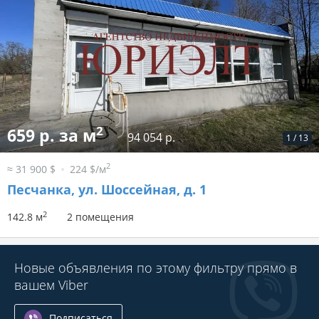
2
659 р. за м
94 054 р.
1
/
13
2
≈ 31 900 $
224 $/м
Песчанка, ул. Шоссейная, д. 1
2
142.8 м
2 помещения
Новые объявления по этому фильтру прямо в
вашем Viber
Подписаться