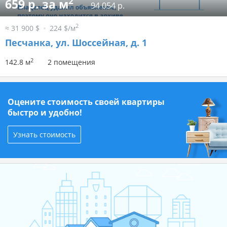
2
659 р. за м
94 054 р.
2
≈ 31 900 $
224 $/м
Песчанка, ул. Шоссейная, д. 1
2
142.8 м
2 помещения
Оцените стоимость своей квартиры
быстро и удобно!
Узнать стоимость