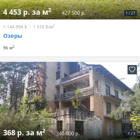
2
4 453 р. за м
427 500 р.
1
/
27
2
≈ 144 994 $
1 510 $/м
Озеры
2
96 м
2
368 р. за м
340 000 р.
1
/
3