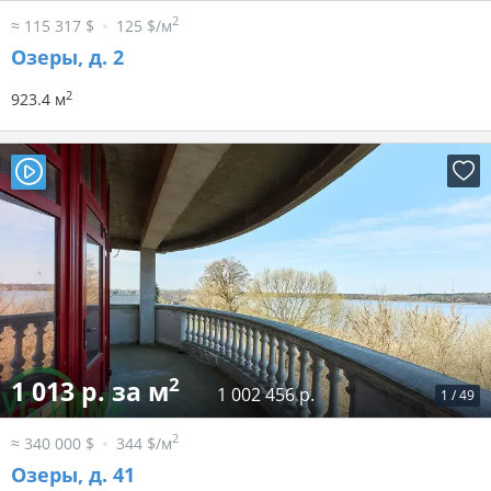
2
≈ 115 317 $
125 $/м
Озеры, д. 2
2
923.4 м
2
1 013 р. за м
1 002 456 р.
1
/
49
2
≈ 340 000 $
344 $/м
Озеры, д. 41