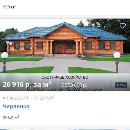
2
990 м
2
26 916 р. за м
5 550 000 р.
1
/
47
2
≈ 1 882 377 $
9 129 $/м
Черленка
2
206.2 м