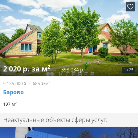
2
2 020 р. за м
398 034 р.
1
/
25
2
≈ 135 000 $
685 $/м
Барово
2
197 м
Неактуальные объекты сферы услуг: