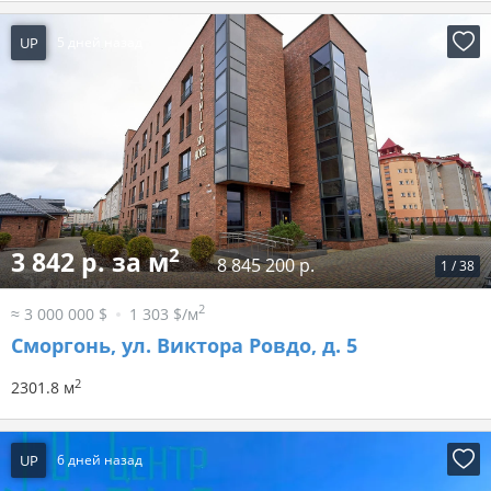
UP
5 дней назад
2
3 842 р. за м
8 845 200 р.
1
/
38
2
≈ 3 000 000 $
1 303 $/м
Сморгонь, ул. Виктора Ровдо, д. 5
2
2301.8 м
UP
6 дней назад