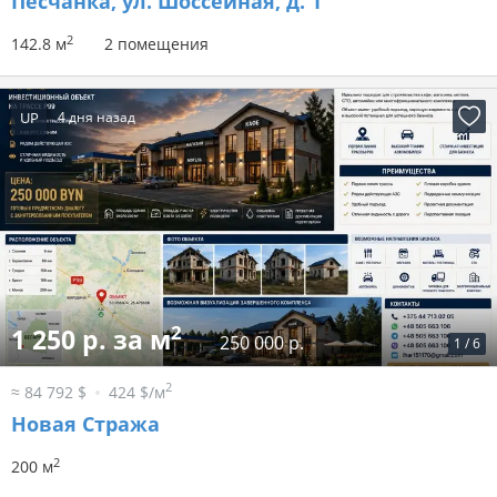
Песчанка, ул. Шоссейная, д. 1
2
142.8 м
2 помещения
UP
4 дня назад
2
1 250 р. за м
250 000 р.
1
/
6
2
≈ 84 792 $
424 $/м
Новая Стража
2
200 м