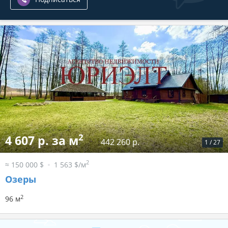
2
4 607 р. за м
442 260 р.
1
/
27
2
≈ 150 000 $
1 563 $/м
Озеры
2
96 м