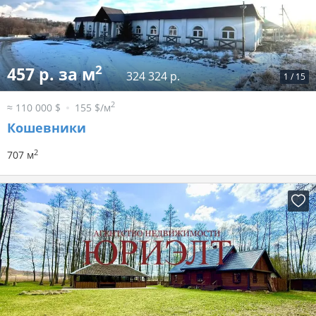
2
457 р. за м
324 324 р.
1
/
15
2
≈ 110 000 $
155 $/м
Кошевники
2
707 м