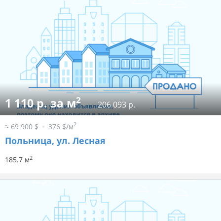
2
1 110 р. за м
206 093 р.
2
≈ 69 900 $
376 $/м
Польница, ул. Лесная
2
185.7 м