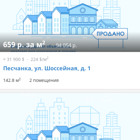
2
659 р. за м
94 054 р.
2
≈ 31 900 $
224 $/м
Песчанка, ул. Шоссейная, д. 1
2
142.8 м
2 помещения