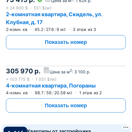
Цена за м
:
1 624
р.
≈
24 900
$
551
$/м
2
2-комнатная квартира, Скидель, ул.
Клубная, д. 17
2-комн. кв
45.2
27.6
9
м
3
этаж из
3
2
Показать номер
305 970
р.
2
Цена за м
:
3 100
р.
≈
103 775
$
1 051
$/м
2
4-комнатная квартира, Погораны
4-комн. кв
98.7
56
20.58
м
1
этаж из
2
2
Показать номер
Квартиры от застройщика