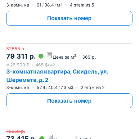
3-комн. кв
61
38.4
м
4
этаж из
5
2
Показать номер
82555
р.
79 311
р.
2
Цена за м
:
1 369
р.
≈
26 900
$
465
$/м
2
3-комнатная квартира, Скидель, ул.
Шеремета, д. 2
3-комн. кв
57.9
40.4
7.3
м
2
этаж из
2
2
Показать номер
76658
р.
73 415
р.
2