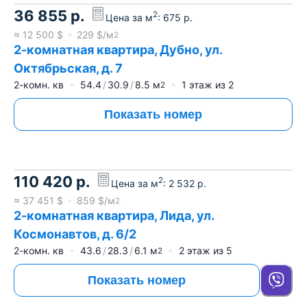
36 855
р.
2
Цена за м
:
675
р.
≈
12 500
$
229
$/м
2
2-комнатная квартира, Дубно, ул.
Октябрьская, д. 7
2-комн. кв
54.4
30.9
8.5
м
1
этаж из
2
2
Показать номер
110 420
р.
2
Цена за м
:
2 532
р.
≈
37 451
$
859
$/м
2
2-комнатная квартира, Лида, ул.
Космонавтов, д. 6/2
2-комн. кв
43.6
28.3
6.1
м
2
этаж из
5
2
Показать номер