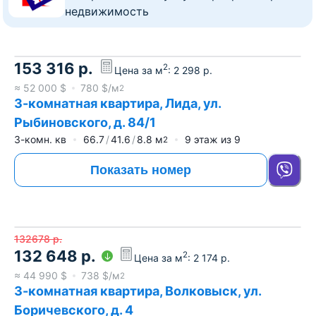
недвижимость
153 316
р.
2
Цена за м
:
2 298
р.
≈
52 000
$
780
$/м
2
3-комнатная квартира, Лида, ул.
Рыбиновского, д. 84/1
3-комн. кв
66.7
41.6
8.8
м
9
этаж из
9
2
Показать номер
132678
р.
132 648
р.
2
Цена за м
:
2 174
р.
≈
44 990
$
738
$/м
2
3-комнатная квартира, Волковыск, ул.
Боричевского, д. 4