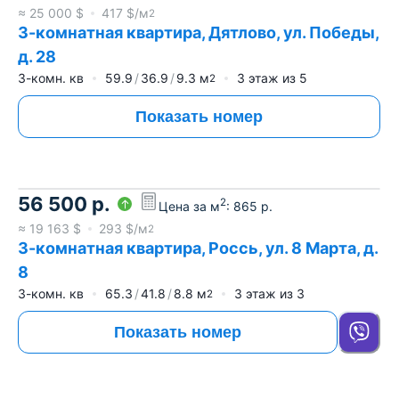
≈
25 000
$
417
$/м
2
3-комнатная квартира, Дятлово, ул. Победы,
д. 28
3-комн. кв
59.9
36.9
9.3
м
3
этаж из
5
2
Показать номер
56 500
р.
2
Цена за м
:
865
р.
≈
19 163
$
293
$/м
2
3-комнатная квартира, Россь, ул. 8 Марта, д.
8
3-комн. кв
65.3
41.8
8.8
м
3
этаж из
3
2
Показать номер