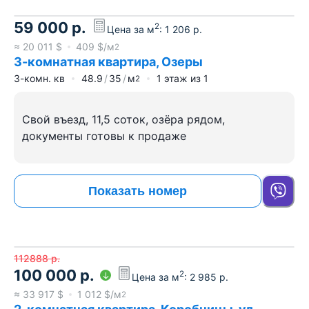
59 000
р.
2
Цена за м
:
1 206
р.
≈
20 011
$
409
$/м
2
3-комнатная квартира, Озеры
3-комн. кв
48.9
35
м
1
этаж из
1
2
Свой въезд, 11,5 соток, озёра рядом,
документы готовы к продаже
Показать номер
112888
р.
100 000
р.
2
Цена за м
:
2 985
р.
≈
33 917
$
1 012
$/м
2