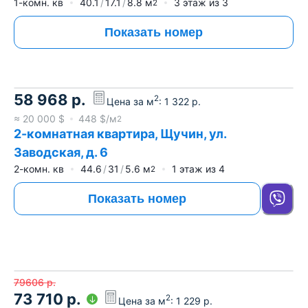
1-комн. кв
40.1
17.1
8.8
м
3
этаж из
3
2
Показать номер
58 968
р.
2
Цена за м
:
1 322
р.
≈
20 000
$
448
$/м
2
2-комнатная квартира, Щучин, ул.
Заводская, д. 6
2-комн. кв
44.6
31
5.6
м
1
этаж из
4
2
Показать номер
79606
р.
73 710
р.
2
Цена за м
:
1 229
р.