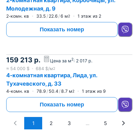
2-комнатная квартира, Коробчицы, ул.
Молодежная, д. 9
2-комн. кв
33.5
22.6
6
м
1
этаж из
2
2
Показать номер
159 213
р.
2
Цена за м
:
2 017
р.
≈
54 000
$
684
$/м
2
4-комнатная квартира, Лида, ул.
Тухачевского, д. 33
4-комн. кв
78.9
50.4
8.7
м
1
этаж из
9
2
Показать номер
1
2
3
...
5