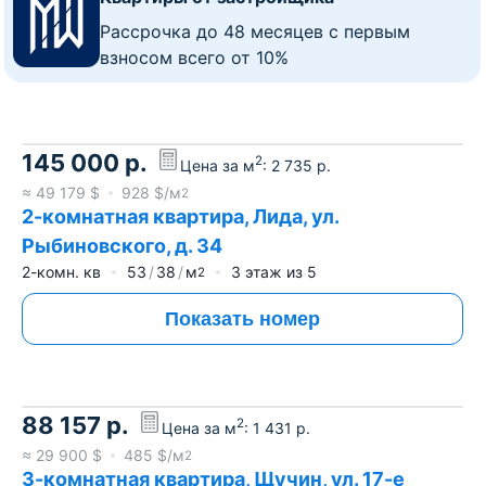
Рассрочка до 48 месяцев с первым
взносом всего от 10%
145 000
р.
2
Цена за м
:
2 735
р.
≈
49 179
$
928
$/м
2
2-комнатная квартира, Лида, ул.
Рыбиновского, д. 34
2-комн. кв
53
38
м
3
этаж из
5
2
Показать номер
88 157
р.
2
Цена за м
:
1 431
р.
≈
29 900
$
485
$/м
2
3-комнатная квартира, Щучин, ул. 17-е