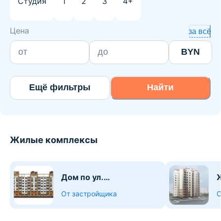
Студия
1
2
3
4+
Цена
за всё
BYN
Ещё фильтры
Найти
Жилые комплексы
Дом по ул.
Ж
Володарского,35
От застройщика
О