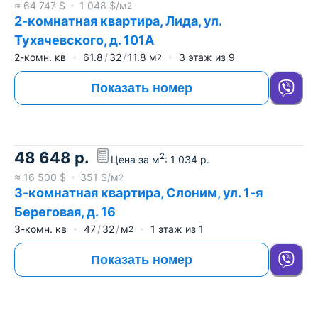
≈
64 747
$
1 048
$/м
2
2-комнатная квартира, Лида, ул.
Тухачевского, д. 101А
2-комн. кв
61.8
32
11.8
м
3
этаж из
9
2
Показать номер
48 648
р.
2
Цена за м
:
1 034
р.
≈
16 500
$
351
$/м
2
3-комнатная квартира, Слоним, ул. 1-я
Береговая, д. 16
3-комн. кв
47
32
м
1
этаж из
1
2
Показать номер