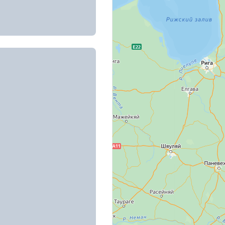
ы готовы к продаже
дежная, д. 9