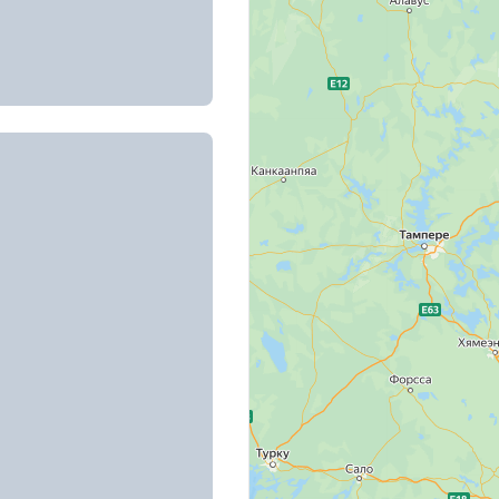
та, д. 2
, д. 17