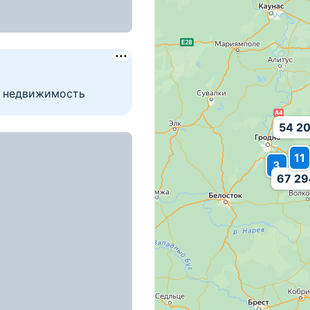
сом всего от 10%
54 20
11
3
67 29
ьная