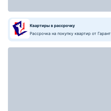
Рассрочка до 48 месяцев с первым взно
60 270
р.
2
Цена за м
:
708
р.
≈
20 510
$
241
$/м
2
3-комнатная квартира, Озеры, д. 62В
3-комн. кв
85.1
56.4
м
1
этаж из
1
2
Показать номер
54 200
р.
2
Цена за м
:
526
р.
≈
18 444
$
179
$/м
2
4-комнатная квартира, Привалки, ул. Школ
4-комн. кв
103
49.4
м
2
этаж из
2
2