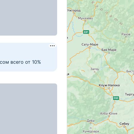
а, д. 6
 д. 102