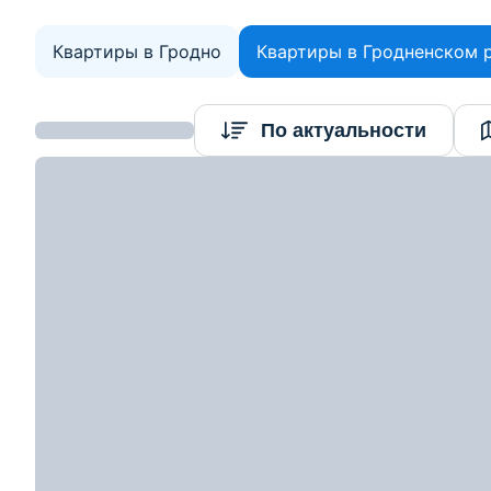
Квартиры в Гродно
Квартиры в Гродненском 
Найдено 17
По актуальности
объектов
146 930
р.
2
Цена за м
:
3 661
р.
≈
50 000
$
1 246
$/м
2
1-комнатная квартира, Коптевка, ул. Молоде
1-комн. кв
40.1
17.1
8.8
м
3
этаж из
3
2
Показать номер
82280
р.
79 048
р.
2
Цена за м
:
1 365
р.
≈
26 900
$
465
$/м
2