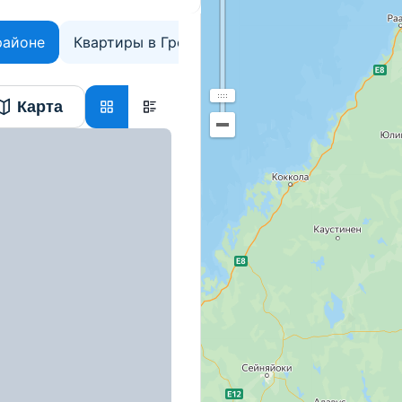
районе
Квартиры в Гродненской области
Карта
жная, д. 20