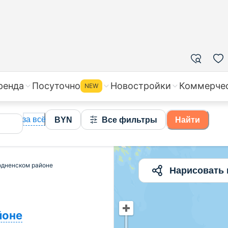
пка квартир в Гродненском районе, цены, стоимость
ренда
Посуточно
Новостройки
Коммерче
NEW
за всё
BYN
Все фильтры
Найти
родненском районе
Нарисовать 
йоне