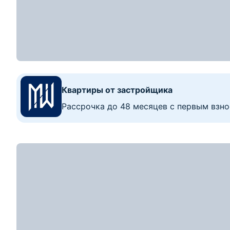
64 000
р.
2
Цена за м
:
1 904
р.
≈
21 779
$
648
$/м
2
2-комнатная квартира, Скидель, ул. Комаров
2-комн. кв
33.6
22.8
5.9
м
2
этаж из
2
2
Показать номер
87964
р.
87 000
р.
2
Цена за м
:
1 359
р.
≈
29 606
$
463
$/м
2
3-комнатная квартира, Скидель, ул. Ленина,
3-комн. кв
64
38.3
9.2
м
3
этаж из
5
2
Показать номер