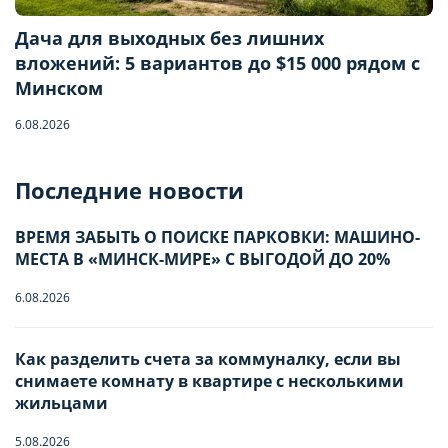
Дача для выходных без лишних
вложений: 5 вариантов до $15 000 рядом с
Минском
6.08.2026
Бронирование квартиры
Последние новости
ВРЕМЯ ЗАБЫТЬ О ПОИСКЕ ПАРКОВКИ: МАШИНО-
Отправьте запрос, чтобы забронировать
МЕСТА В «МИНСК-МИРЕ» С ВЫГОДОЙ ДО 20%
Количество гостей
6.08.2026
Как разделить счета за коммуналку, если вы
Заезд
снимаете комнату в квартире с несколькими
Взрослые
-
0
+
НАСТРОЙТЕ ПАРАМЕТРЫ
НАСТРОЙТЕ ПАРАМЕТРЫ
жильцами
ИСПОЛЬЗОВАНИЯ ФАЙЛОВ
ИСПОЛЬЗОВАНИЯ ФАЙЛОВ
5.08.2026