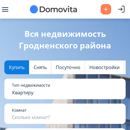
Ваш город -
Гродненский район
?
Вся недвижимость
Гродненского района
Да
Выбрать город
Купить
Снять
Посуточно
Новостройки
Тип недвижимости
Квартиру
Комнат
Сколько комнат?