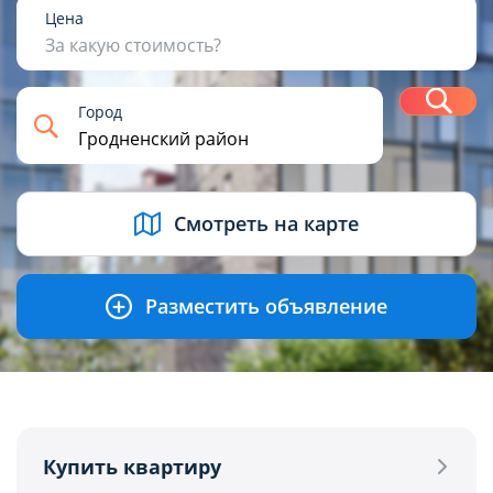
1
2
3
4+
Цена
За какую стоимость?
Н
Город
USD
BYN
EUR
RUB
Смотреть на карте
Разместить объявление
Купить квартиру