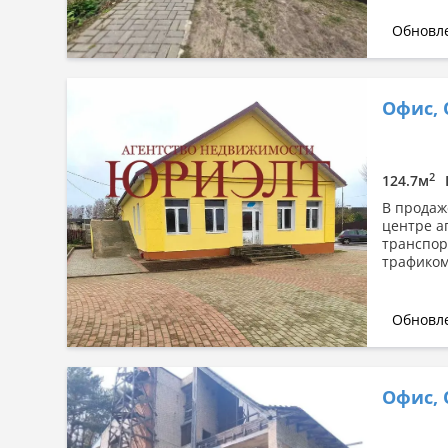
Обновле
Офис,
2
124.7м
В продаж
центре а
транспор
трафиком
Обновле
Офис, 