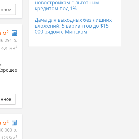
новостройкам с льготным
кредитом под 1%
анное
Дача для выходных без лишних
вложений: 5 вариантов до $15
000 рядом с Минском
2
а м
46 291 р.
2
401 $/м
м
 Хорошее
анное
2
а м
40 000 р.
2
126 $/м