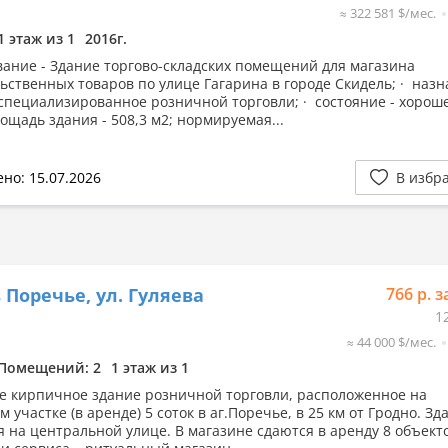
≈ 322 581 $/мес.
1 этаж из 1
2016г.
ание - Здание торгово-складских помещений для магазина
ьственных товаров по улице Гагарина в городе Скидель; · наз
 специализированное розничной торговли; · состояние - хороше
ощадь здания - 508,3 м2; нормируемая...
но: 15.07.2026
В избр
 Поречье, ул. Гуляева
766 р. з
1
≈ 44 000 $/мес.
Помещений: 2
1 этаж из 1
е кирпичное здание розничной торговли, расположенное на
 участке (в аренде) 5 соток в аг.Поречье, в 25 км от Гродно. Зд
я на центральной улице. В магазине сдаются в аренду 8 объект