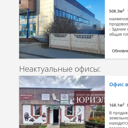
2
508.3м
наименов
продовол
- Здание
общая пл
Обновле
Неактуальные офисы:
Офис в
2
168.1м
В продаж
земельном
находитс