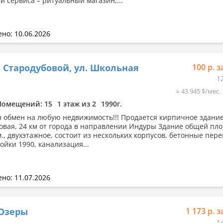
и сервиса – ритуальный магазин,...
но: 10.06.2026
 Стародубовой, ул. Школьная
100 р. з
1
≈ 43 945 $/мес.
Помещений: 15
1 этаж из 2
1990г.
 обмен на любую недвижимость!!! Продается кирпичное здание 
овая, 24 км от города в направлении Индуры Здание общей п
м., двухэтажное, состоит из нескольких корпусов, бетонные пер
ойки 1990, канализация...
но: 11.07.2026
 Озеры
1 173 р. з
1