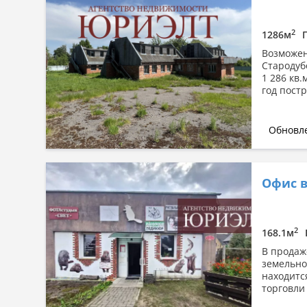
Сначала дорогие
По площади: большая → малая
2
1286м
По площади: малая → большая
Возможен
Стародуб
1 286 кв.
год постр
Обновле
Офис в
2
168.1м
В продаж
земельном
находитс
торговли 