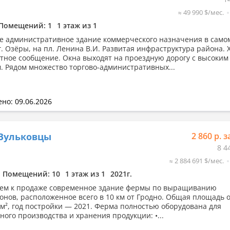
≈ 49 990 $/мес.
Помещений: 1
1 этаж из 1
е административное здание коммерческого назначения в само
г. Озёры, на пл. Ленина В.И. Развитая инфраструктура района.
тное сообщение. Окна выходят на проездную дорогу с высоким
. Рядом множество торгово-административных...
но: 09.06.2026
 Вульковцы
2 860 р. з
8 4
≈ 2 884 691 $/мес.
Помещений: 10
1 этаж из 1
2021г.
ем к продаже современное здание фермы по выращиванию
нов, расположенное всего в 10 км от Гродно. Общая площадь 
 м², год постройки — 2021. Ферма полностью оборудована для
ного производства и хранения продукции: •...