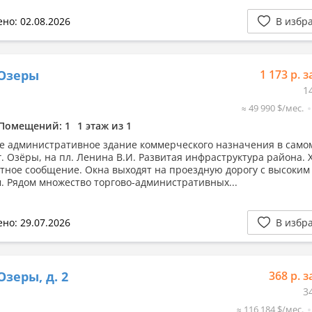
но: 02.08.2026
В избр
 Озеры
1 173 р. з
1
≈ 49 990 $/мес.
Помещений: 1
1 этаж из 1
е административное здание коммерческого назначения в само
г. Озёры, на пл. Ленина В.И. Развитая инфраструктура района.
тное сообщение. Окна выходят на проездную дорогу с высоким
. Рядом множество торгово-административных...
но: 29.07.2026
В избр
Озеры, д. 2
368 р. з
3
≈ 116 184 $/мес.