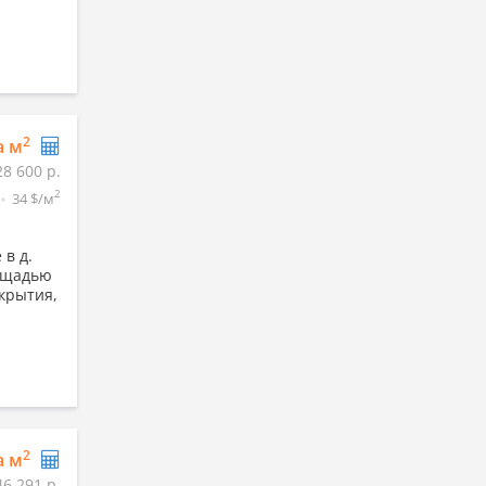
2
а м
28 600 р.
2
34 $/м
в д.
лощадью
екрытия,
2
а м
46 291 р.