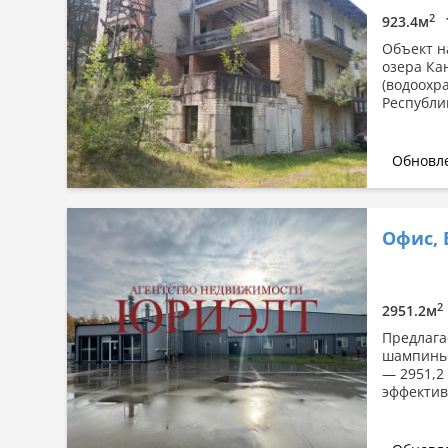
2
923.4м
Объект н
озера Ка
(водоохр
Республи
Обновле
Офис,
2
2951.2м
Предлага
шампиньо
— 2951,2
эффектив