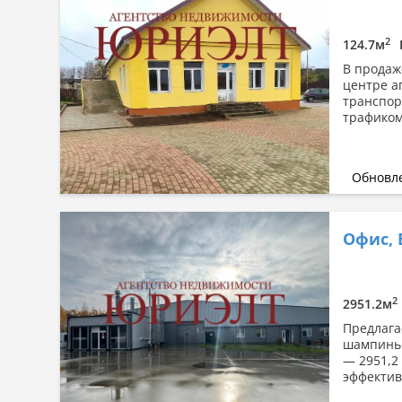
2
124.7м
В продаж
центре а
транспор
трафиком
Обновле
Офис,
2
2951.2м
Предлага
шампиньо
— 2951,2
эффектив