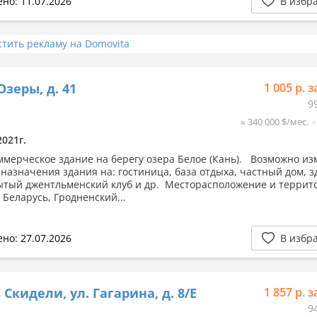
но: 11.07.2026
В избр
стить рекламу на Domovita
Озеры, д. 41
1 005 р. з
9
≈ 340 000 $/мес.
2021г.
ммерческое здание на берегу озера Белое (Кань). Возможно и
 назначения здания на: гостиница, база отдыха, частный дом, 
ытый джентльменский клуб и др. Месторасположение и террит
 Беларусь, Гродненский...
но: 27.07.2026
В избр
 Скидели, ул. Гагарина, д. 8/Е
1 857 р. з
9