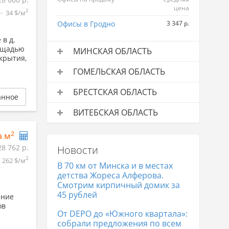
цена
2
34 $/м
Офисы в Гродно
3 347 р.
в д.
лощадью
МИНСКАЯ ОБЛАСТЬ
екрытия,
Офисы на продажу
Средняя
ГОМЕЛЬСКАЯ ОБЛАСТЬ
цена
Офисы на продажу
Средняя
Офисы в Минске
4 619 р.
БРЕСТСКАЯ ОБЛАСТЬ
цена
анное
Офисы на продажу
Средняя
Офисы в Гомеле
1 958 р.
ВИТЕБСКАЯ ОБЛАСТЬ
цена
Офисы в Жлобине
1 753 р.
Офисы на продажу
Средняя
Офисы в Бресте
3 337 р.
2
а м
цена
28 762 р.
Новости
Офисы в Витебске
2 041 р.
2
262 $/м
В 70 км от Минска и в местах
детства Жореса Алферова.
Смотрим кирпичный домик за
45 рублей
ание
ов
От DEPO до «Южного квартала»:
собрали предложения по всем