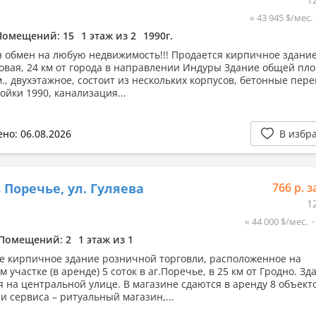
≈ 43 945 $/мес.
Помещений: 15
1 этаж из 2
1990г.
 обмен на любую недвижимость!!! Продается кирпичное здание 
овая, 24 км от города в направлении Индуры Здание общей п
м., двухэтажное, состоит из нескольких корпусов, бетонные пер
ойки 1990, канализация...
но: 06.08.2026
В избр
 Поречье, ул. Гуляева
766 р. з
1
≈ 44 000 $/мес.
Помещений: 2
1 этаж из 1
е кирпичное здание розничной торговли, расположенное на
 участке (в аренде) 5 соток в аг.Поречье, в 25 км от Гродно. Зд
я на центральной улице. В магазине сдаются в аренду 8 объект
и сервиса – ритуальный магазин,...