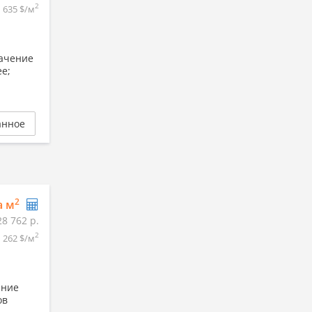
2
635 $/м
начение
е;
анное
2
а м
28 762 р.
2
262 $/м
ание
ов