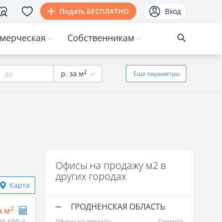
Подать БЕСПЛАТНО
Вход
мерческая
Собственникам
2
до
р. за м
Еще
параметры
Офисы на продажу м2 в
других городах
Карта
ГРОДНЕНСКАЯ ОБЛАСТЬ
2
а м
28 600 р.
Офисы на продажу
Средняя