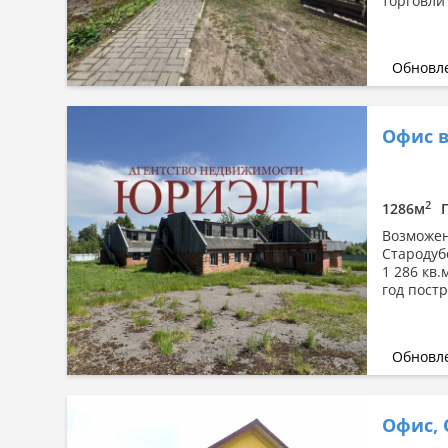
торговли 
Обновле
Офис в
2
1286м
Возможен
Стародуб
1 286 кв.
год постр
Обновле
Офис,