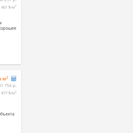
2
401 $/м
м
 Хорошее
2
а м
41 754 р.
2
977 $/м
объекта