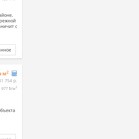
айоне,
брежной
аничит с
анное
2
а м
41 754 р.
2
977 $/м
объекта