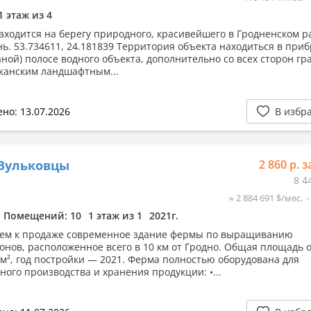
1 этаж из 4
аходится на берегу природного, красивейшего в Гродненском р
нь. 53.734611, 24.181839 Территория объекта находиться в при
аной) полосе водного объекта, дополнительно со всех сторон гр
канским ландшафтным...
но: 13.07.2026
В избр
 Вульковцы
2 860 р. з
8 4
≈ 2 884 691 $/мес.
Помещений: 10
1 этаж из 1
2021г.
ем к продаже современное здание фермы по выращиванию
нов, расположенное всего в 10 км от Гродно. Общая площадь 
 м², год постройки — 2021. Ферма полностью оборудована для
ного производства и хранения продукции: •...