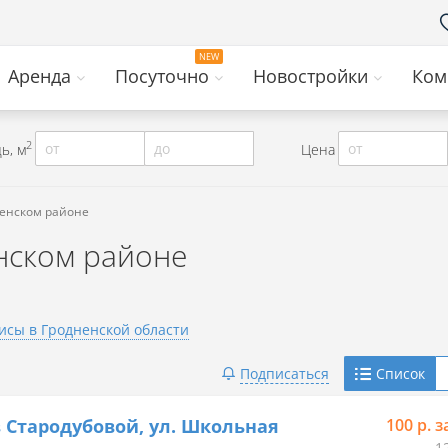
Аренда
Посуточно
Новостройки
Ком
2
от
до
от
ь, м
Цена
ненском районе
нском районе
исы в Гродненской области
Telegram
Подписаться
Список
Viber
 Стародубовой, ул. Школьная
100 р. з
1