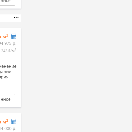
анное
2
а м
94 975 р.
2
343 $/м
зменение
здание
ория.
анное
2
а м
44 000 р.