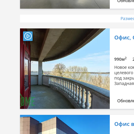
Обновле
Разме
Офис, 
2
990м
Новое ко
целевого
под закр
Западная
Обновле
Офис в