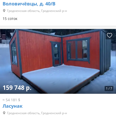
Воловичёвцы, д. 40/В
Гродненская область, Гродненский р-н
15 соток
159 748 р.
1
/
7
≈ 54 181 $
Ласунак
Гродненская область, Гродненский р-н