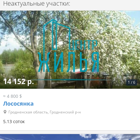
Неактуальные участки:
14 152 р.
1
/
6
≈ 4 800 $
Лососянка
Гродненская область, Гродненский р-н
5.13 соток