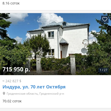
8.16 соток
715 950 р.
1
/
27
≈ 242 827 $
Индура, ул. 70 лет Октября
Гродненская область, Гродненский р-н
70.02 соток