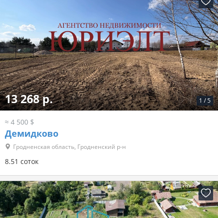
13 268 р.
1
/
5
≈ 4 500 $
Демидково
Гродненская область, Гродненский р-н
8.51 соток