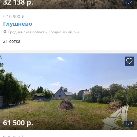
32 138 р.
1
/
9
≈ 10 900 $
Глушнево
Гродненская область, Гродненский р-н
21 сотка
61 500 р.
1
/
5