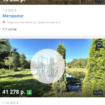
≈ 4 500 $
Метролог
Гродненская область, Гродненский р-н
7.7 соток
41 278 р.
1
/
14
≈ 14 000 $