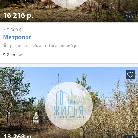
16 216 р.
1
/
9
≈ 5 500 $
Метролог
Гродненская область, Гродненский р-н
5.2 соток
13 268 р.
1
/
3