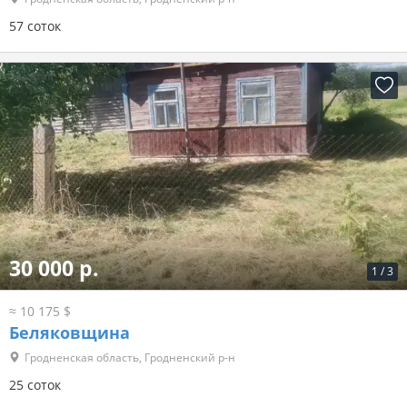
57 соток
30 000 р.
1
/
3
≈ 10 175 $
Беляковщина
Гродненская область, Гродненский р-н
25 соток