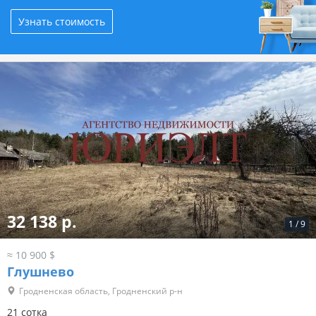
Узнать стоимость
32 138 р.
1
/
9
≈ 10 900 $
Глушнево
Гродненская область, Гродненский р-н
21 сотка