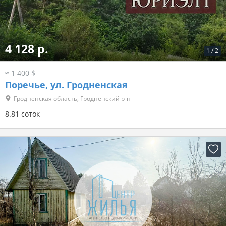
4 128 р.
1
/
2
≈ 1 400 $
Поречье, ул. Гродненская
Гродненская область, Гродненский р-н
8.81 соток