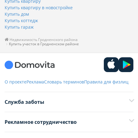
Купить квартиру
Купить квартиру в новостройке
Купить дом
Купить коттедж
Купить гараж
Недвижимость Гродненского района
Купить участок в Гродненском районе
О проекте
Реклама
Словарь терминов
Правила для физлиц
Служба заботы
+375 29 376-13-70
Рекламное сотрудничество
+375 33 376-13-70
editor@domovita.by
+375 29 563-15-61 Кристина Филюта