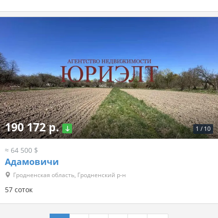
190 172 р.
1
/
10
≈ 64 500 $
Адамовичи
Гродненская область, Гродненский р-н
57 соток