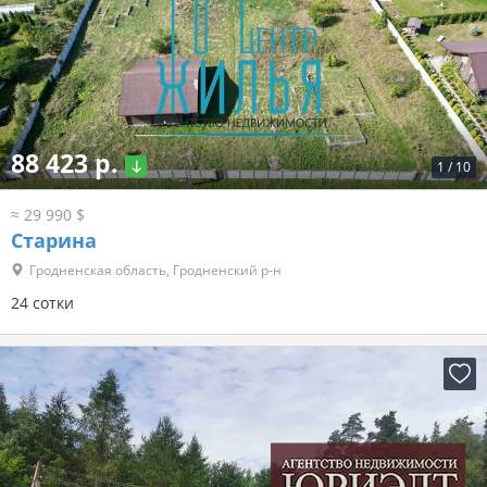
88 423 р.
1
/
10
≈ 29 990 $
Старина
Гродненская область, Гродненский р-н
24 сотки