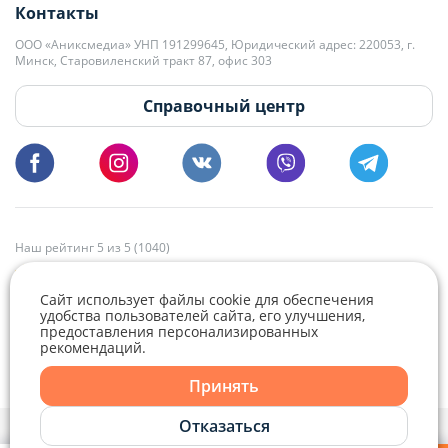
Контакты
kb@domovita.by
+375 29 179-11-28 Владислав Гладченко
ООО «Аниксмедиа» УНП 191299645, Юридический адрес: 220053, г.
Мы принимаем звонки и отвечаем на письма в будние дни с 9:00 до
Минск, Старовиленский тракт 87, офис 303
18:00.
vg@domovita.by
Справочный центр
Пишите и звоните нам в будние дни с 8:00 до 20:00.
Наш рейтинг 5 из 5 (1040)
Сайт использует файлы cookie для обеспечения
удобства пользователей сайта, его улучшения,
предоставления персонализированных
рекомендаций.
Telegram
Viber
Принять
Telegram
Отказаться
Политика конфиденциальности,