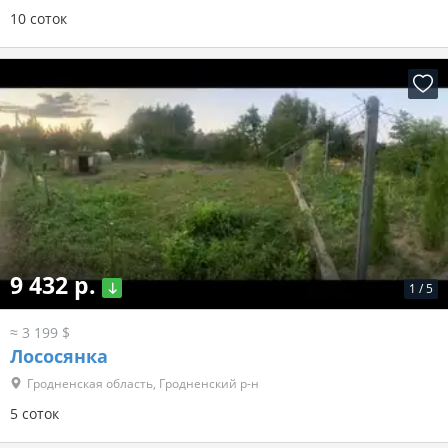
10 соток
9 432 р.
1
/
5
≈ 3 199 $
Лососянка
Гродненская область, Гродненский р-н
5 соток