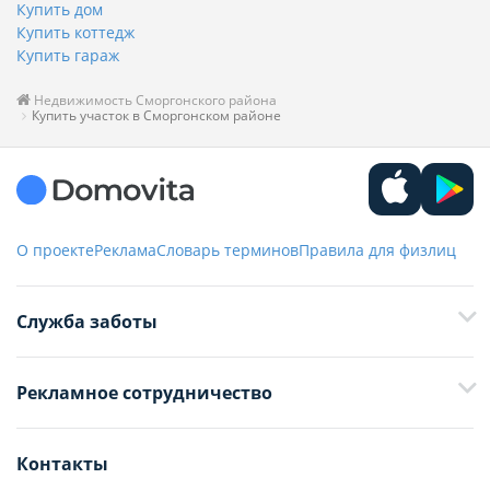
Купить дом
Купить коттедж
Купить гараж
Недвижимость Сморгонского района
Купить участок в Сморгонском районе
О проекте
Реклама
Словарь терминов
Правила для физлиц
Служба заботы
+375 29 376-13-70
Рекламное сотрудничество
+375 33 376-13-70
editor@domovita.by
+375 29 563-15-61 Кристина Филюта
Контакты
kb@domovita.by