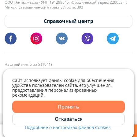
+375 29 179-11-28 Владислав Гладченко
ООО «Аниксмедиа» УНП 191299645, Юридический адрес: 220053, г.
Мы принимаем звонки и отвечаем на письма в будние дни с 9:00 до
Минск, Старовиленский тракт 87, офис 303
18:00.
vg@domovita.by
Справочный центр
Пишите и звоните нам в будние дни с 8:00 до 20:00.
Наш рейтинг 5 из 5 (1041)
Сайт использует файлы cookie для обеспечения
удобства пользователей сайта, его улучшения,
предоставления персонализированных
рекомендаций.
Telegram
Viber
Принять
Telegram
Отказаться
Политика конфиденциальности,
Политика обработки файлов cookie
и
Выбор настроек Cookie
Подробнее о настройках файлов Cookies
Viber
© 2015 - 2026, Domovita.by. Копирование материалов допускается
только при наличии активной ссылки.