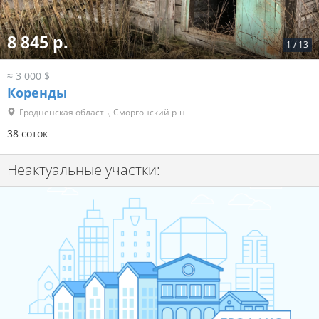
8 845 р.
1
/
13
≈ 3 000 $
Коренды
Гродненская область, Сморгонский р-н
38 соток
Неактуальные участки: