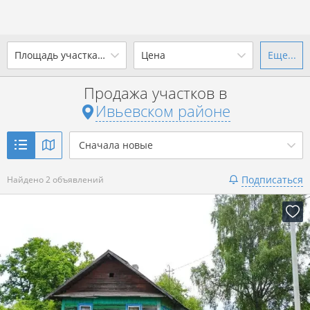
Площадь участка, сотки
Цена
Еще...
Ваш город -
district Ивьевский
район
?
Продажа участков в
от
до
от
до
Ивьевском районе
Да
Выбрать город
р. за всё
Сначала новые
Показать 2 объявления
Подписаться
Найдено 2 объявлений
Показать 2 объявления