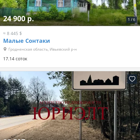
24 900 р.
1
/
6
≈ 8 445 $
Малые Сонтаки
Гродненская область, Ивьевский р-н
17.14 соток