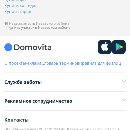
Купить коттедж
Купить гараж
Недвижимость Ивьевского района
Купить участок в Ивьевском районе
О проекте
Реклама
Словарь терминов
Правила для физлиц
Служба заботы
+375 29 376-13-70
Рекламное сотрудничество
+375 33 376-13-70
editor@domovita.by
+375 29 563-15-61 Кристина Филюта
Контакты
kb@domovita.by
+375 29 179-11-28 Владислав Гладченко
ООО «Аниксмедиа» УНП 191299645, Юридический адрес: 220053, г.