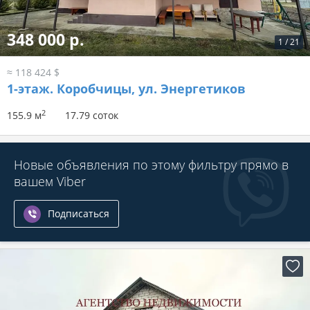
348 000 р.
1
/
21
≈ 118 424 $
1-этаж.
Коробчицы, ул. Энергетиков
2
155.9 м
17.79 соток
Новые объявления по этому фильтру прямо в
вашем Viber
Подписаться