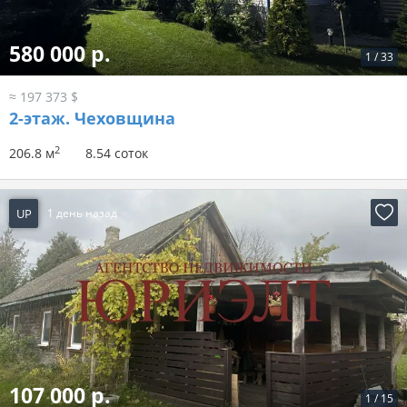
580 000 р.
1
/
33
≈ 197 373 $
2-этаж.
Чеховщина
2
206.8 м
8.54 соток
UP
1 день назад
107 000 р.
1
/
15