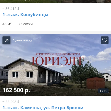
≈ 36 412 $
1-этаж.
Кошубинцы
2
43 м
23 сотки
UP
1 день назад
162 500 р.
1
/
10
≈ 55 298 $
1-этаж.
Каменка, ул. Петра Бровки