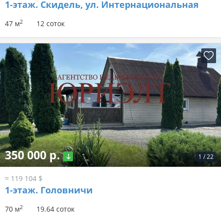
1-этаж.
Скидель, ул. Интернациональная
2
47 м
12 соток
350 000 р.
1
/
22
≈ 119 104 $
1-этаж.
Головничи
2
70 м
19.64 соток