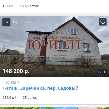
2
102 м
14.46 соток
UP
1 день назад
148 200 р.
1
/
11
≈ 50 432 $
1-этаж.
Заречанка, пер. Садовый
2
232.9 м
25 соток