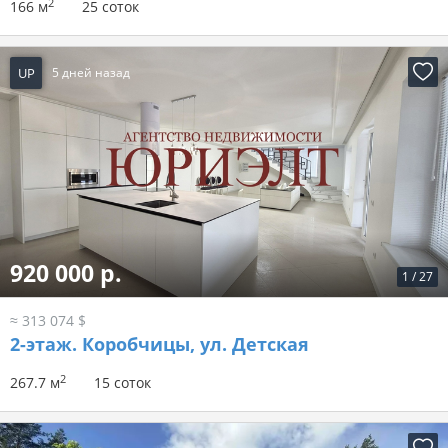
2
166 м
25 соток
UP
5 дней назад
920 000 р.
1
/
27
≈ 313 074 $
2-этаж.
Коробчицы, ул. Детская
2
267.7 м
15 соток