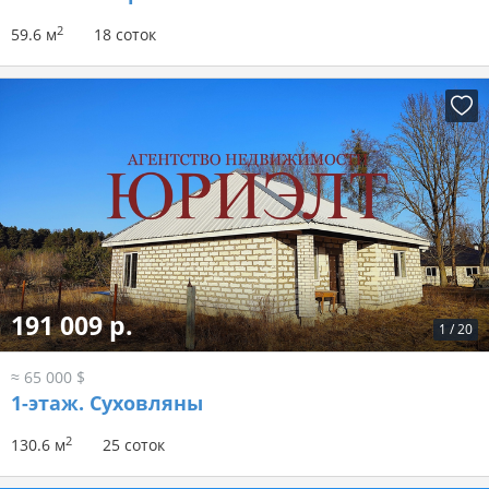
2
59.6 м
18 соток
191 009 р.
1
/
20
≈ 65 000 $
1-этаж.
Суховляны
2
130.6 м
25 соток