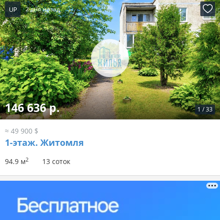
UP
2 дня назад
146 636 р.
1
/
33
≈ 49 900 $
1-этаж.
Житомля
2
94.9 м
13 соток