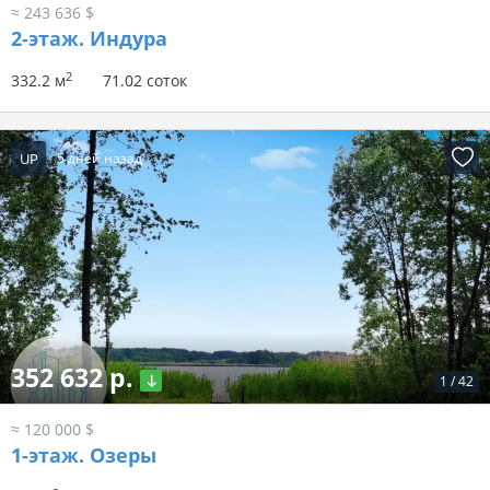
≈ 243 636 $
2-этаж.
Индура
2
332.2 м
71.02 соток
UP
5 дней назад
352 632 р.
1
/
42
≈ 120 000 $
1-этаж.
Озеры