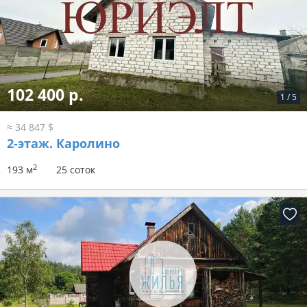
102 400 р.
1
/
5
≈ 34 847 $
2-этаж.
Каролино
2
193 м
25 соток