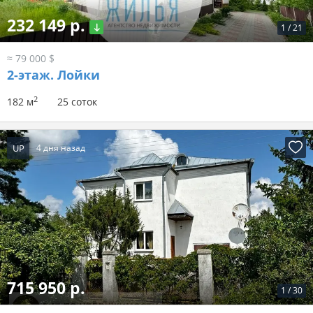
232 149 р.
1
/
21
≈ 79 000 $
2-этаж.
Лойки
2
182 м
25 соток
UP
4 дня назад
715 950 р.
1
/
30