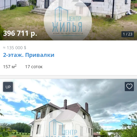
396 711 р.
1
/
23
≈ 135 000 $
2-этаж.
Привалки
2
157 м
17 соток
UP
4 дня назад