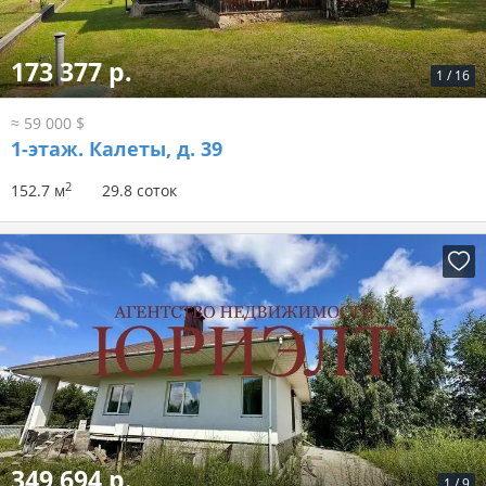
173 377 р.
1
/
16
≈ 59 000 $
1-этаж.
Калеты, д. 39
2
152.7 м
29.8 соток
349 694 р.
1
/
9