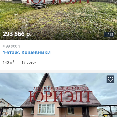
293 566 р.
1
/
15
≈ 99 900 $
1-этаж.
Кошевники
2
140 м
17 соток