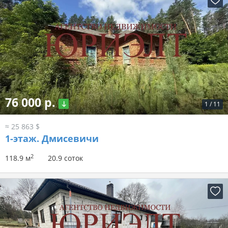
76 000 р.
1
/
11
≈ 25 863 $
1-этаж.
Дмисевичи
2
118.9 м
20.9 соток