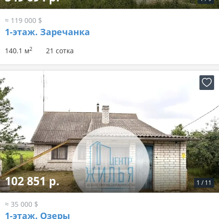
≈ 119 000 $
1-этаж.
Заречанка
2
140.1 м
21 сотка
102 851 р.
1
/
11
≈ 35 000 $
1-этаж.
Озеры