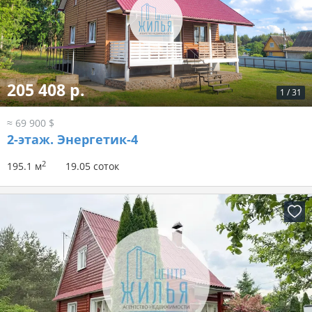
205 408 р.
1
/
31
≈ 69 900 $
2-этаж.
Энергетик-4
2
195.1 м
19.05 соток