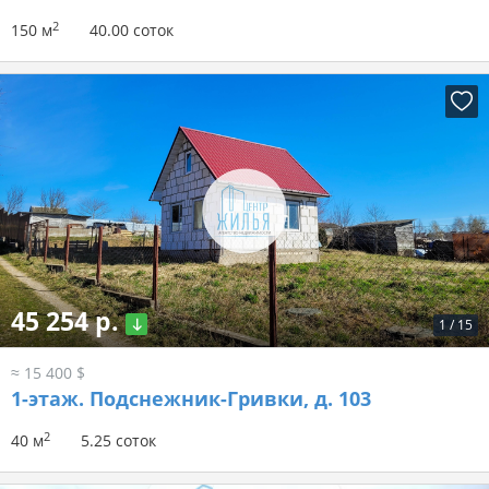
2
150 м
40.00 соток
45 254 р.
1
/
15
≈ 15 400 $
1-этаж.
Подснежник-Гривки, д. 103
2
40 м
5.25 соток