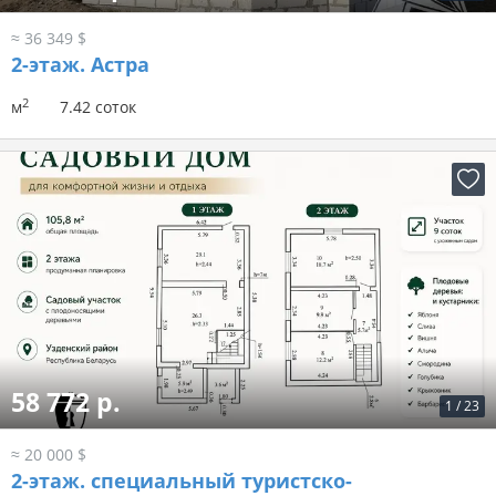
≈ 36 349 $
2-этаж.
Астра
2
м
7.42 соток
58 772 р.
1
/
23
≈ 20 000 $
2-этаж.
специальный туристско-