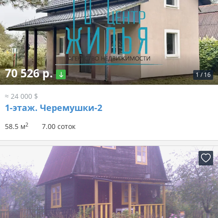
70 526 р.
1
/
16
≈ 24 000 $
1-этаж.
Черемушки-2
2
58.5 м
7.00 соток