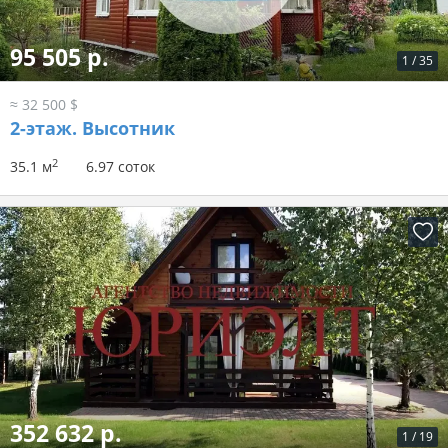
95 505 р.
1
/
35
≈ 32 500 $
2-этаж.
Высотник
2
35.1 м
6.97 соток
352 632 р.
1
/
19