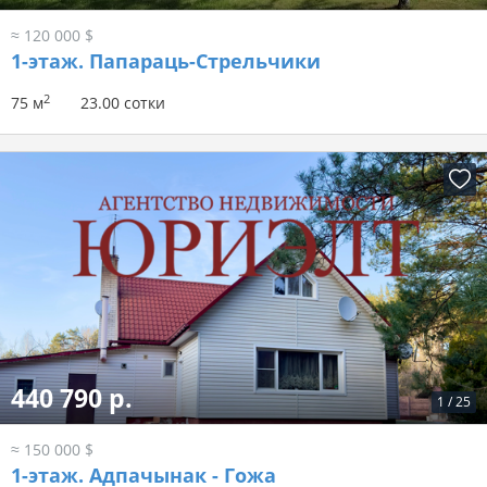
≈ 120 000 $
1-этаж.
Папараць-Стрельчики
2
75 м
23.00 сотки
440 790 р.
1
/
25
≈ 150 000 $
1-этаж.
Адпачынак - Гожа