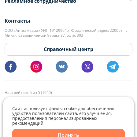
Рекламное сотрудничество
+375 33 376-13-70
editor@domovita.by
+375 29 563-15-61 Кристина Филюта
Контакты
kb@domovita.by
+375 29 179-11-28 Владислав Гладченко
ООО «Аниксмедиа» УНП 191299645, Юридический адрес: 220053, г.
Мы принимаем звонки и отвечаем на письма в будние дни с 9:00 до
Минск, Старовиленский тракт 87, офис 303
18:00.
vg@domovita.by
Справочный центр
Пишите и звоните нам в будние дни с 8:00 до 20:00.
Наш рейтинг 5 из 5 (1040)
Сайт использует файлы cookie для обеспечения
удобства пользователей сайта, его улучшения,
предоставления персонализированных
рекомендаций.
Telegram
Viber
Принять