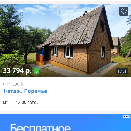
33 794 р.
1
/
31
≈ 11 500 $
1-этаж.
Поречье
2
м
12.00 соток