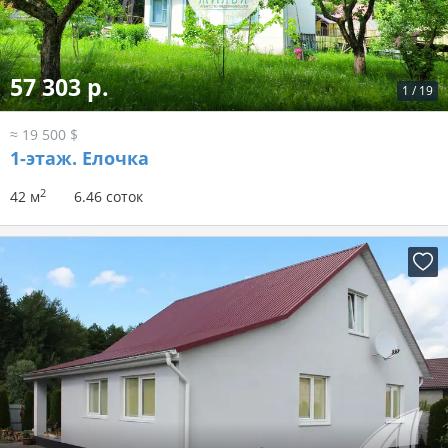
57 303 р.
1
/
19
≈ 19 500 $
1-этаж.
Елочка
2
42 м
6.46 соток