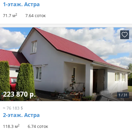
1-этаж.
Астра
2
71.7 м
7.64 соток
223 870 р.
1
/
31
≈ 76 183 $
2-этаж.
Астра
2
118.3 м
6.74 соток