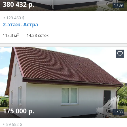
380 432 р.
1
/
39
≈ 129 460 $
2-этаж.
Астра
2
118.3 м
14.38 соток
175 000 р.
1
/
33
≈ 59 552 $