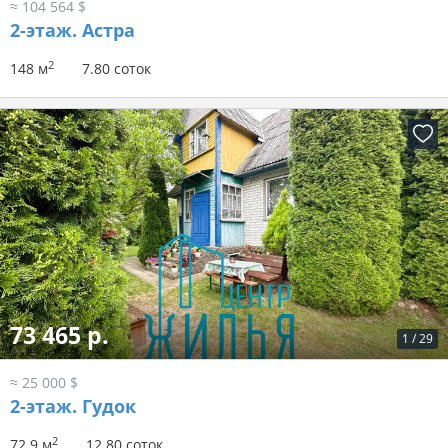
≈ 104 564 $
2-этаж.
Астра
2
148 м
7.80 соток
73 465 р.
1
/
29
≈ 25 000 $
2-этаж.
Гудок
2
72.9 м
12.80 соток