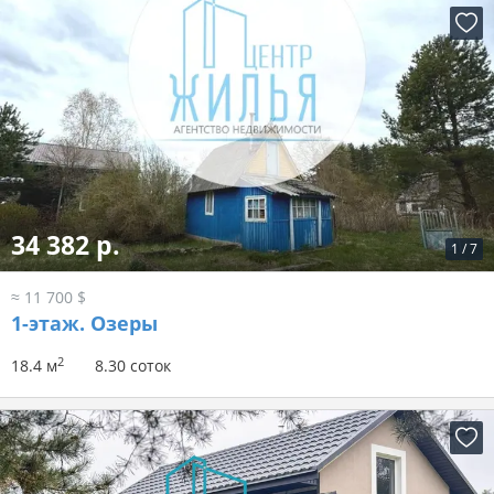
34 382 р.
1
/
7
≈ 11 700 $
1-этаж.
Озеры
2
18.4 м
8.30 соток