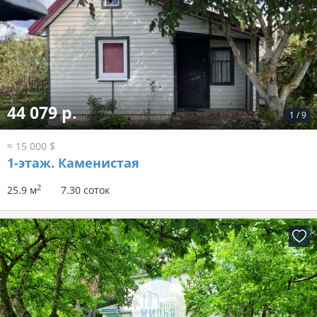
44 079 р.
1
/
9
≈ 15 000 $
1-этаж.
Каменистая
2
25.9 м
7.30 соток