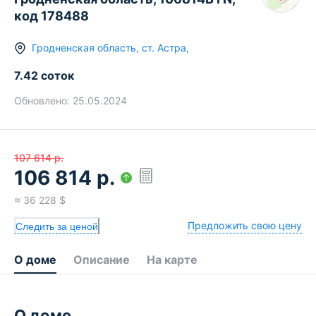
код 178488
Гродненская область
,
ст.
Астра
,
7.42 соток
Обновлено:
25.05.2024
107 614
р.
106 814
р.
≈
36 228
$
Предложить свою цену
Следить за ценой
О доме
Описание
На карте
О доме