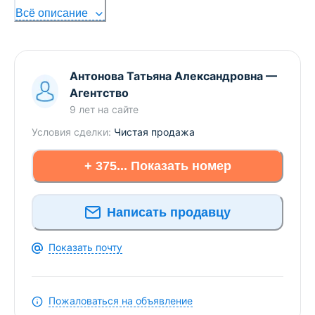
Всё описание
Здесь можно подписаться на рассылку новых
предложений и снижения цен по ДАЧАМ и
УЧАСТКАМ в Брестском регионе прямо Вам в
Антонова Татьяна Александровна
—
Viber или Telegram ЗАО «АЛЬТЕРНАТИВА Брест».
Агентство
УНП 291427570 Лицензия № 02240/303 от
9 лет
на сайте
02.02.2016г. Договор номер 1151/1 от 29.05.2024
Условия сделки:
Чистая продажа
+ 375... Показать номер
Написать продавцу
Показать почту
Пожаловаться на объявление