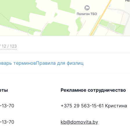
/
12
/
123
оварь терминов
Правила для физлиц
оты
Рекламное сотрудничество
-13-70
+375 29 563-15-61
Кристина
-13-70
kb@domovita.by