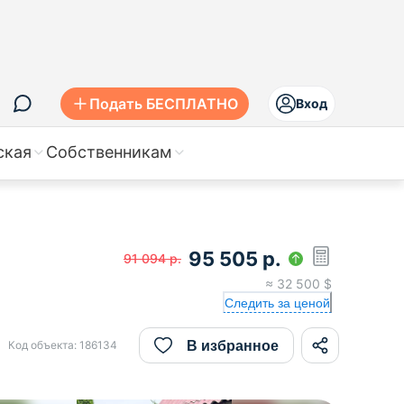
Подать БЕСПЛАТНО
Вход
ская
Собственникам
95 505
р.
91 094
р.
≈
32 500
$
Следить за ценой
В избранное
Код объекта:
186134