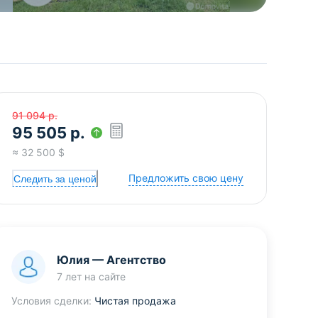
91 094
р.
95 505
р.
≈
32 500
$
Предложить свою цену
Следить за ценой
Юлия
—
Агентство
7 лет
на сайте
Условия сделки:
Чистая продажа