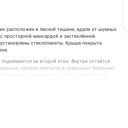
ик расположен в лесной тишине, вдали от шумных
м с просторной мансардой и застеклённой
е установлены стеклопакеты. Крыша покрыта
ена.
 поднимается на второй этаж. Внутри остаётся
ильник, газовая плита(газ в привозных баллонах).
 сосновыми ступенями — пологая, удобная для
ожен. На участке: беседка для отдыха, летний
йка с полками. Вода сезонная. Территория — на
а открывается живописный вид.
ой и красной смородины, виноград, вишня, яблоня,