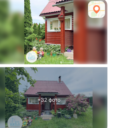
+
32
фото