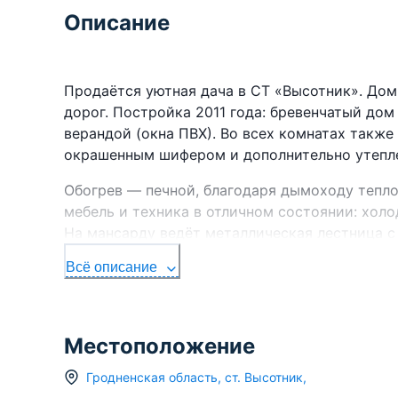
Описание
Продаётся уютная дача в СТ «Высотник». Дом
дорог. Постройка 2011 года: бревенчатый до
верандой (окна ПВХ). Во всех комнатах такж
окрашенным шифером и дополнительно утепл
Обогрев — печной, благодаря дымоходу тепло
мебель и техника в отличном состоянии: холод
На мансарду ведёт металлическая лестница с
подъёма.
Всё описание
Сам участок прямоугольный, ухоженный и огор
душ, кирпичный туалет на улице и хоз постро
возвышенности, поэтому с мансардного этаж
Местоположение
Из зелёных насаждений: туи, ели, кусты чёрн
Гродненская область
,
ст.
Высотник
,
орех и крыжовник.