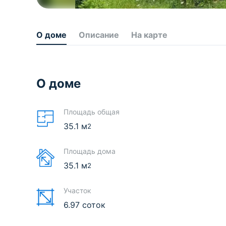
О доме
Описание
На карте
О доме
Площадь общая
35.1
м
2
Площадь дома
35.1
м
2
Участок
6.97 соток