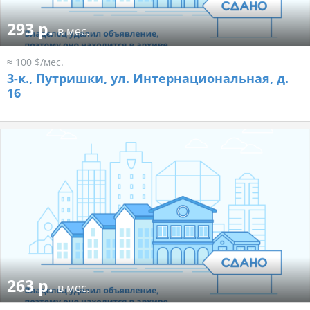
293 р.
в мес.
≈ 100 $/мес.
3-к.,
Путришки, ул. Интернациональная, д.
16
263 р.
в мес.