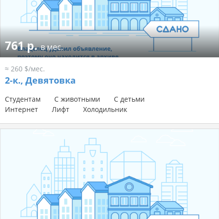
761 р.
в мес.
≈ 260 $/мес.
2-к.,
Девятовка
Студентам
С животными
С детьми
Интернет
Лифт
Холодильник