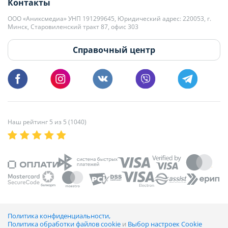
Контакты
kb@domovita.by
+375 29 179-11-28 Владислав Гладченко
ООО «Аниксмедиа» УНП 191299645, Юридический адрес: 220053, г.
Мы принимаем звонки и отвечаем на письма в будние дни с 9:00 до
Минск, Старовиленский тракт 87, офис 303
18:00.
vg@domovita.by
Справочный центр
Пишите и звоните нам в будние дни с 8:00 до 20:00.
Наш рейтинг 5 из 5 (1040)
Политика конфиденциальности,
Политика обработки файлов cookie
и
Выбор настроек Cookie