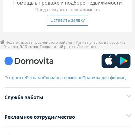
Помощь в продаже и подборе недвижимости
Продать/купить недвижимость
Оставить заявку
Недвижимость Гродненского района
Купить участок в Лососянка
Участок, 5.13-соток, Гродненский р-н, ст. Лососянка
О проекте
Реклама
Словарь терминов
Правила для физлиц
Служба заботы
+375 29 376-13-70
Рекламное сотрудничество
+375 33 376-13-70
editor@domovita.by
+375 29 563-15-61 Кристина Филюта