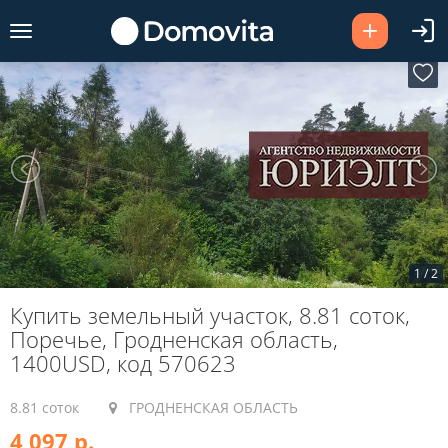
1
/
2
Купить земельный участок, 8.81 соток,
Поречье, Гродненская область,
1400USD, код 570623
8.81 соток
ГРОДНЕНСКАЯ ОБЛАСТЬ
4 097 р.