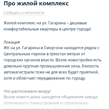
Про жилой комплекс
Сообщить о неточности
НАСТРОЙТЕ ПАРАМЕТРЫ
НАСТРОЙТЕ ПАРАМЕТРЫ
Жилой комплекс на ул. Гагарина – дешевые
комфортабельные квартиры в центре города!
ИСПОЛЬЗОВАНИЯ ФАЙЛОВ
ИСПОЛЬЗОВАНИЯ ФАЙЛОВ
Опишите проблему
COOKIE
COOKIE
Локация
ЖК на ул. Гагарина в Сморгони находится рядом с
Центральным парком в трехстах метрах от
Вы можете настроить использование
Вы можете настроить использование
городских органов власти. Возле новостройки есть
каждого типа файлов cookie, за
каждого типа файлов cookie, за
довольно крупная промышленная зона, близость
автомагистрали тоже не для всех будет приятной,
исключением типа «технические/
исключением типа «технические/
хотя и облегчает передвижение по городу.
функциональные (обязательные) cookie»,
функциональные (обязательные) cookie»,
без которых невозможно корректное
без которых невозможно корректное
Что расположено вокруг
функционирование сайта domovita.by
функционирование сайта domovita.by
Email для связи с вами (необязательно)
Возле нового дома находятся общежития завода
оптического станкостроения и строительно-
(далее – Сайт).
(далее – Сайт).