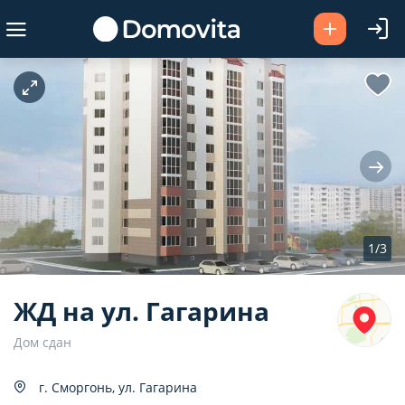
2
ая площадь, м
2
ая, м
1/3
2
ня, м
ЖД на ул. Гагарина
Дом сдан
г. Сморгонь, ул. Гагарина