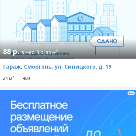
88 р.
2
в мес.
3 р. за м
Гараж
, Сморгонь, ул. Синицкого, д. 19
2
24 м
Яма