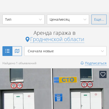
Тип
Цена/месяц
Еще...
Ваш город -
state Гродненская
область
?
Аренда гаража в
Не важно
от
до
Гродненской области
Да
Выбрать город
Показать 1 объявление
р.
Сначала новые
Подписаться
Найдено 1 объявлений
Показать 1 объявление