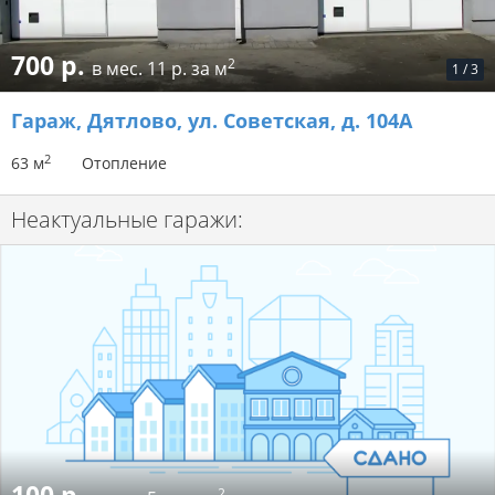
700 р.
2
в мес.
11 р. за м
1
/
3
Гараж
, Дятлово, ул. Советская, д. 104А
2
63 м
Отопление
Неактуальные гаражи:
2