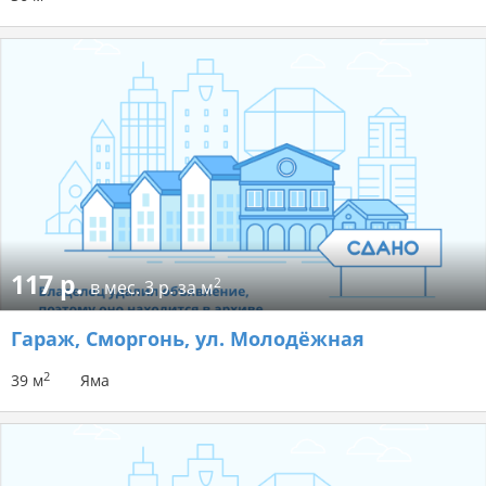
117 р.
2
в мес.
3 р. за м
Гараж
, Сморгонь, ул. Молодёжная
2
39 м
Яма