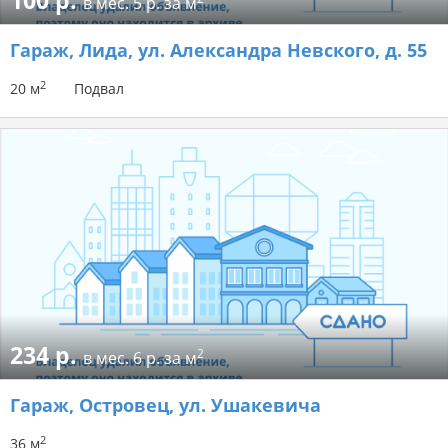
100 р.
в мес.
5 р. за м
Гараж
, Лида, ул. Александра Невского, д. 55
2
20 м
Подвал
234 р.
2
в мес.
6 р. за м
Гараж
, Островец, ул. Ушакевича
2
36 м