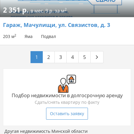
2 351 р.
2
в мес.
9 р. за м
Гараж
, Мачулищи, ул. Связистов, д. 3
2
203 м
Яма
Подвал
1
2
3
4
5
Подбор недвижимости в долгосрочную аренду
Сдать/снять квартиру по факту
Оставить заявку
Другая недвижимость Минской области