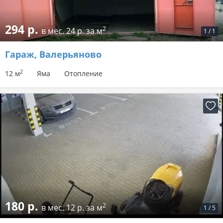
294 р.
2
в мес.
24 р. за м
1
/
1
Гараж
, Валерьяново
2
12 м
Яма
Отопление
180 р.
2
в мес.
12 р. за м
1
/
5