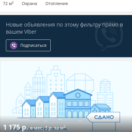
2
72 м
Охрана
Отопление
Новые объявления по этому фильтру прямо в
вашем Viber
Подписаться
1 175 р.
2
в мес.
3 р. за м