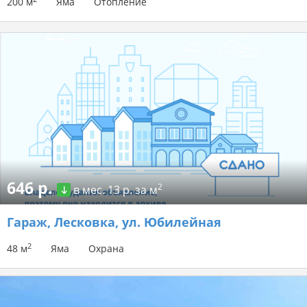
200 м
Яма
Отопление
646 р.
2
в мес.
13 р. за м
Гараж
, Лесковка, ул. Юбилейная
2
48 м
Яма
Охрана