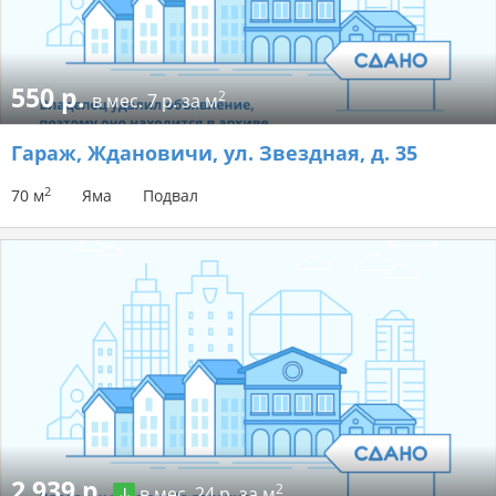
550 р.
2
в мес.
7 р. за м
Гараж
, Ждановичи, ул. Звездная, д. 35
2
70 м
Яма
Подвал
2 939 р.
2
в мес.
24 р. за м