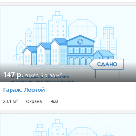
147 р.
2
в мес.
6 р. за м
Гараж
, Лесной
2
23.1 м
Охрана
Яма