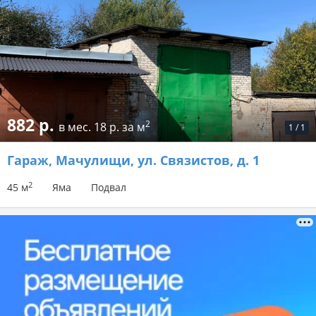
882 р.
2
в мес.
18 р. за м
1
/
1
Гараж
, Мачулищи, ул. Связистов, д. 1
2
45 м
Яма
Подвал