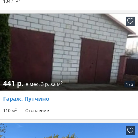
104.1 м
441 р.
2
в мес.
3 р. за м
1
/
2
Гараж
, Путчино
2
110 м
Отопление