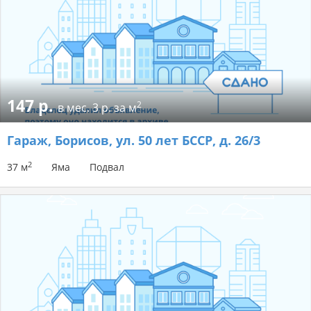
147 р.
2
в мес.
3 р. за м
Гараж
, Борисов, ул. 50 лет БССР, д. 26/3
2
37 м
Яма
Подвал