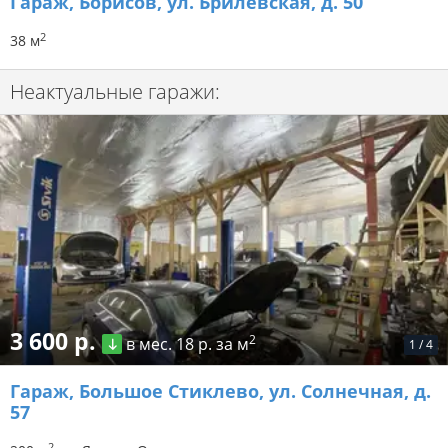
Гараж
, Борисов, ул. Брилёвская, д. 50
2
38 м
Неактуальные гаражи:
3 600 р.
2
в мес.
18 р. за м
1
/
4
Гараж
, Большое Стиклево, ул. Солнечная, д.
57
2