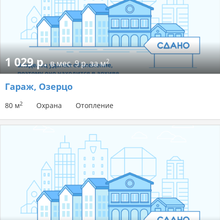
1 029 р.
2
в мес.
9 р. за м
Гараж
, Озерцо
2
80 м
Охрана
Отопление