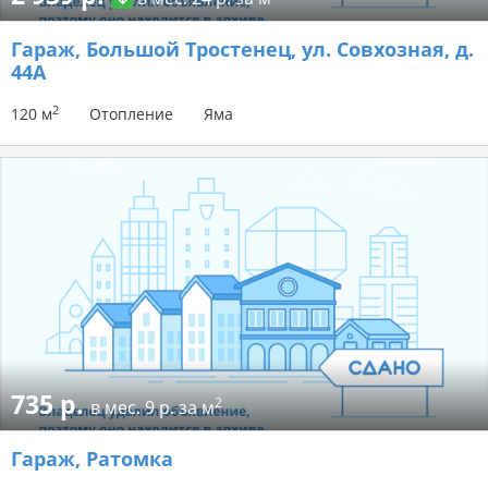
Гараж
, Большой Тростенец, ул. Совхозная, д.
44А
2
120 м
Отопление
Яма
735 р.
2
в мес.
9 р. за м
Гараж
, Ратомка