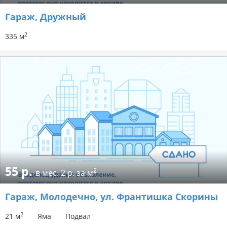
Гараж
, Дружный
2
335 м
55 р.
2
в мес.
2 р. за м
Гараж
, Молодечно, ул. Франтишка Скорины
2
21 м
Яма
Подвал