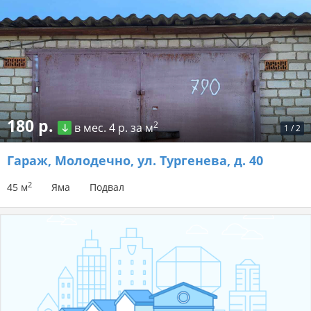
180 р.
2
в мес.
4 р. за м
1
/
2
Гараж
, Молодечно, ул. Тургенева, д. 40
2
45 м
Яма
Подвал