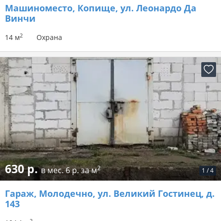
Машиноместо
, Копище, ул. Леонардо Да
Винчи
2
14 м
Охрана
630 р.
2
в мес.
6 р. за м
1
/
4
Гараж
, Молодечно, ул. Великий Гостинец, д.
143
2