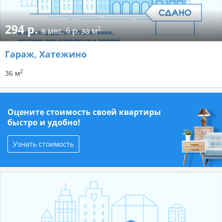
294 р.
2
в мес.
6 р. за м
Гараж
, Хатежино
2
36 м
Оцените стоимость своей квартиры
быстро и удобно!
Узнать стоимость