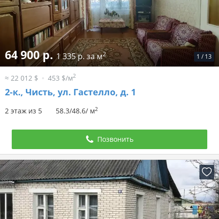
64 900 р.
2
1 335 р. за м
1
/
13
2
≈ 22 012 $
453 $/м
2-к.,
Чисть, ул. Гастелло, д. 1
2
2 этаж из 5
58.3/48.6/ м
Позвонить