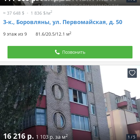
2
≈ 37 648 $
1 836 $/м
3-к.,
Боровляны, ул. Первомайская, д. 50
2
9 этаж из 9
81.6/20.5/12.1 м
Позвонить
16 216 р.
2
1 103 р. за м
1
/
5