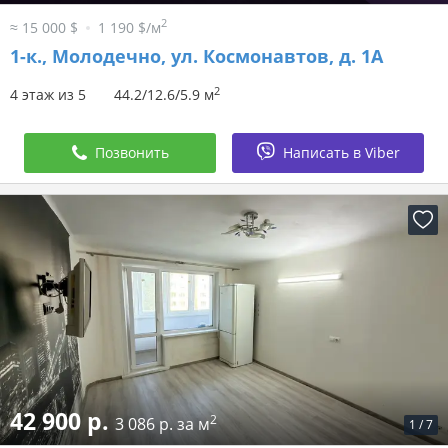
2
≈ 15 000 $
1 190 $/м
1-к.,
Молодечно, ул. Космонавтов, д. 1А
2
4 этаж из 5
44.2/12.6/5.9 м
Позвонить
Написать в Viber
42 900 р.
2
3 086 р. за м
1
/
7