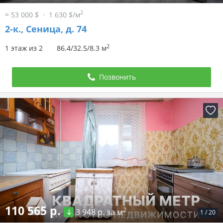
2
≈ 53 000 $
1 630 $/м
2-к.,
Сеница, д. 74
2
1 этаж из 2
86.4/32.5/8.3 м
Позвонить
110 565 р.
2
3 948 р. за м
1
/
20