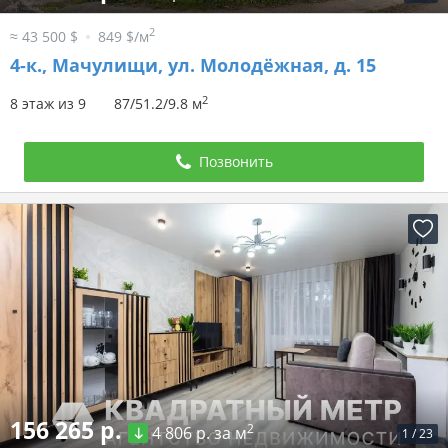
2
≈ 43 500 $
849 $/м
4-к.,
Мачулищи, ул. Молодёжная, д. 15
2
8 этаж из 9
87/51.2/9.8 м
Позвонить
156 265 р.
2
4 806 р. за м
1
/
23