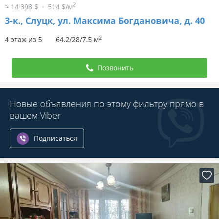
2
≈ 14 398 $
514 $/м
3-к.,
Слуцк, ул. Максима Богдановича, д. 40
2
4 этаж из 5
64.2/28/7.5 м
Позвонить
Новые объявления по этому фильтру прямо в
вашем Viber
Подписаться