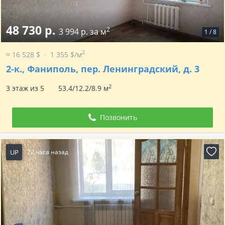
48 730 р.
2
3 994 р. за м
1
/
8
2
≈ 16 528 $
1 355 $/м
2-к.,
Фаниполь, пер. Ленинградский, д. 3
2
3 этаж из 5
53.4/12.2/8.9 м
Позвонить
UP
22 часа назад