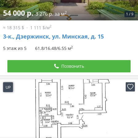
54 000 р.
2
3 276 р. за м
1
/
9
2
≈ 18 315 $
1 111 $/м
3-к.,
Дзержинск, ул. Минская, д. 15
2
5 этаж из 5
61.8/16.48/6.55 м
Позвонить
UP
4 дня назад