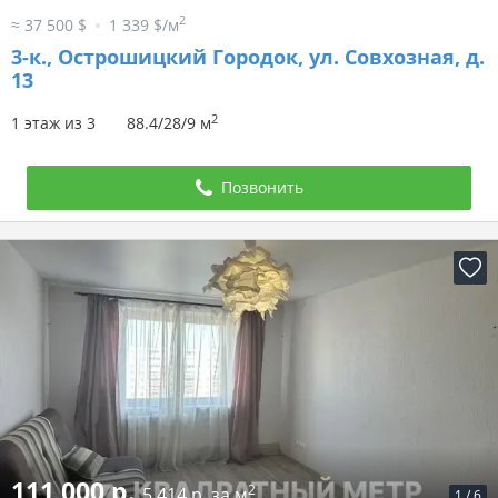
2
≈ 37 500 $
1 339 $/м
3-к.,
Острошицкий Городок, ул. Совхозная, д.
13
2
1 этаж из 3
88.4/28/9 м
Позвонить
111 000 р.
2
5 414 р. за м
1
/
6