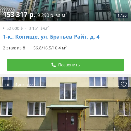
153 317 р.
2
9 290 р. за м
1
/
20
2
≈ 52 000 $
3 151 $/м
1-к.,
Копище, ул. Братьев Райт, д. 4
2
2 этаж из 8
56.8/16.5/10.4 м
Позвонить
UP
4 дня назад