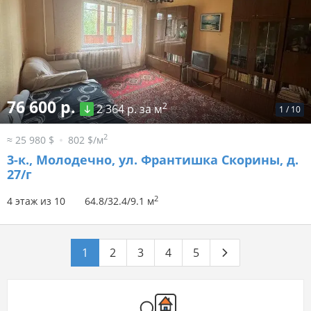
76 600 р.
2
2 364 р. за м
1
/
10
2
≈ 25 980 $
802 $/м
3-к.,
Молодечно, ул. Франтишка Скорины, д.
27/г
2
4 этаж из 10
64.8/32.4/9.1 м
1
2
3
4
5