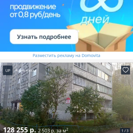
Разместить рекламу на Domovita
UP
4 дня назад
128 255 р.
2
2 503 р. за м
1
/
3