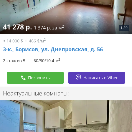
41 278 р.
2
1 374 р. за м
1
/
9
2
≈ 14 000 $
466 $/м
3-к.,
Борисов, ул. Днепровская, д. 56
2
2 этаж из 5
60/30/10.4 м
Позвонить
Написать в Viber
Неактуальные комнаты: