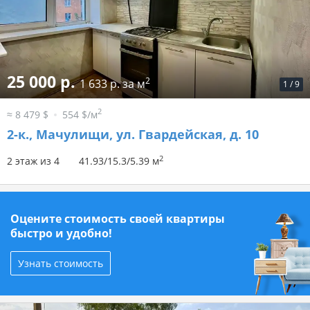
25 000 р.
2
1 633 р. за м
1
/
9
2
≈ 8 479 $
554 $/м
2-к.,
Мачулищи, ул. Гвардейская, д. 10
2
2 этаж из 4
41.93/15.3/5.39 м
Оцените стоимость своей квартиры
быстро и удобно!
Узнать стоимость