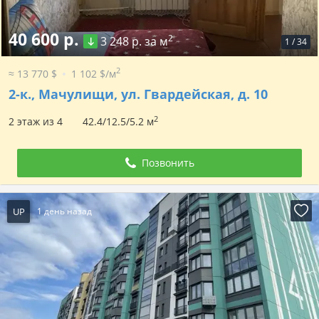
40 600 р.
2
3 248 р. за м
1
/
34
2
≈ 13 770 $
1 102 $/м
2-к.,
Мачулищи, ул. Гвардейская, д. 10
2
2 этаж из 4
42.4/12.5/5.2 м
Позвонить
UP
1 день назад