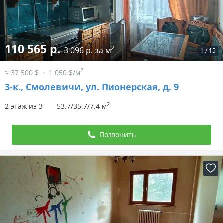
110 565 р.
2
3 096 р. за м
1
/
15
2
≈ 37 500 $
1 050 $/м
3-к.,
Смолевичи, ул. Пионерская, д. 9
2
2 этаж из 3
53.7/35.7/7.4 м
Позвонить