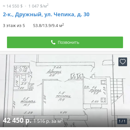
2
≈ 14 550 $
1 047 $/м
2-к.,
Дружный, ул. Чепика, д. 30
2
3 этаж из 5
53.8/13.9/9.4 м
Позвонить
42 450 р.
2
1 516 р. за м
1
/
1