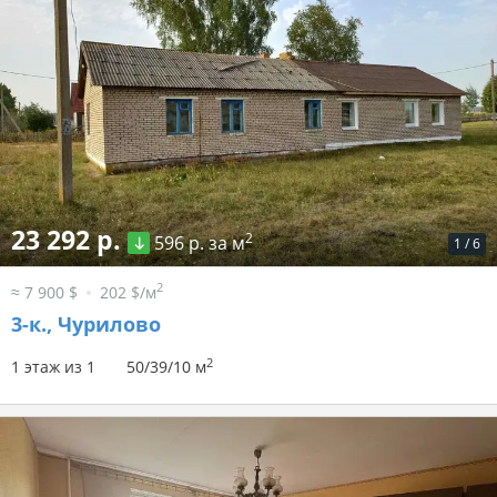
23 292 р.
2
596 р. за м
1
/
6
2
≈ 7 900 $
202 $/м
3-к.,
Чурилово
2
1 этаж из 1
50/39/10 м