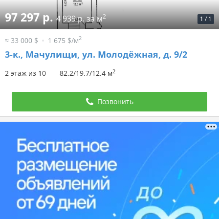
97 297 р.
2
4 939 р. за м
1
/
1
2
≈ 33 000 $
1 675 $/м
3-к.,
Мачулищи, ул. Молодёжная, д. 9/2
2
2 этаж из 10
82.2/19.7/12.4 м
Позвонить