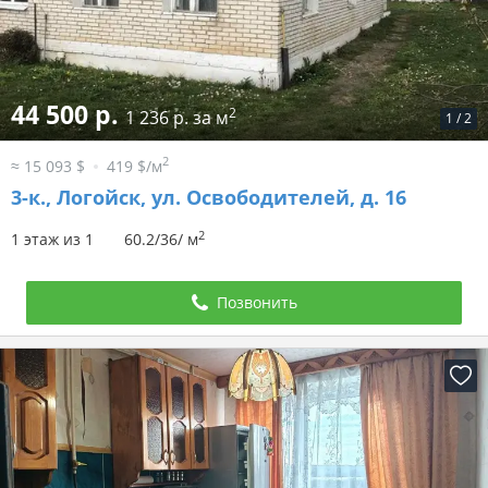
44 500 р.
2
1 236 р. за м
1
/
2
2
≈ 15 093 $
419 $/м
3-к.,
Логойск, ул. Освободителей, д. 16
2
1 этаж из 1
60.2/36/ м
Позвонить