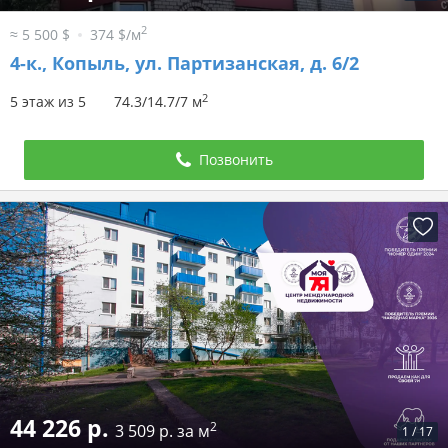
2
≈ 5 500 $
374 $/м
4-к.,
Копыль, ул. Партизанская, д. 6/2
2
5 этаж из 5
74.3/14.7/7 м
Позвонить
44 226 р.
2
3 509 р. за м
1
/
17