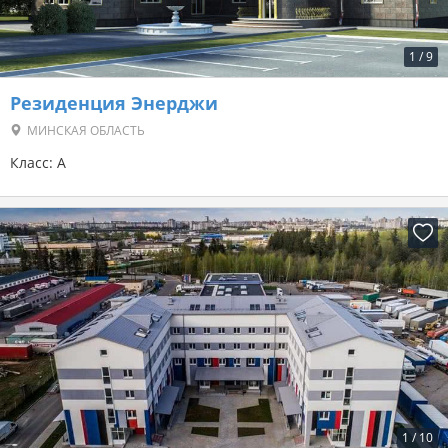
1
/
9
Резиденция Энерджи
МИНСКАЯ ОБЛАСТЬ
Класс: A
1
/
10