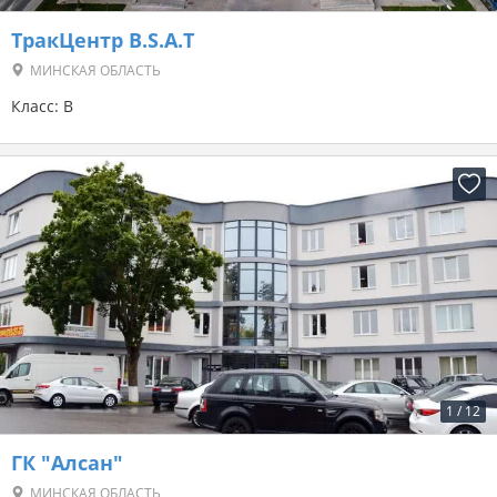
ТракЦентр B.S.A.T
МИНСКАЯ ОБЛАСТЬ
Класс: B
1
/
12
ГК "Алсан"
МИНСКАЯ ОБЛАСТЬ