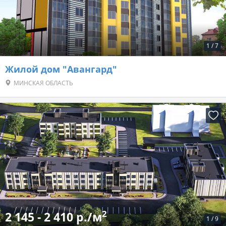
1
/
7
Жилой дом "Авангард"
МИНСКАЯ ОБЛАСТЬ
2
2 145 - 2 410 р./м
1
/
9