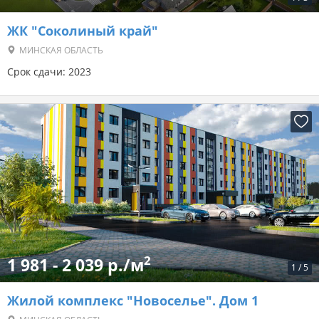
ЖК "Соколиный край"
МИНСКАЯ ОБЛАСТЬ
Срок сдачи: 2023
2
1 981 - 2 039 р./м
1
/
5
Жилой комплекс "Новоселье". Дом 1