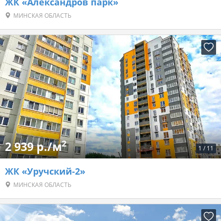
ЖК «Александров парк»
МИНСКАЯ ОБЛАСТЬ
2
2 939 р./м
1
/
11
ЖК «Уручский-2»
МИНСКАЯ ОБЛАСТЬ