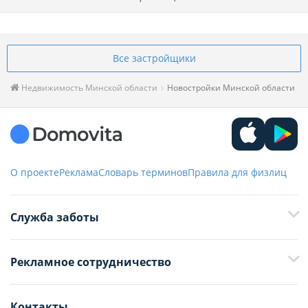
Все застройщики
Недвижимость Минской области
Новостройки Минской области
О проекте
Реклама
Словарь терминов
Правила для физлиц
Служба заботы
+375 29 376-13-70
Рекламное сотрудничество
+375 33 376-13-70
editor@domovita.by
+375 29 563-15-61 Кристина Филюта
Контакты