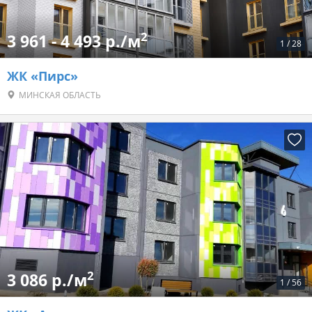
2
3 961 - 4 493 р./м
1
/
28
ЖК «Пирс»
МИНСКАЯ ОБЛАСТЬ
2
3 086 р./м
1
/
56