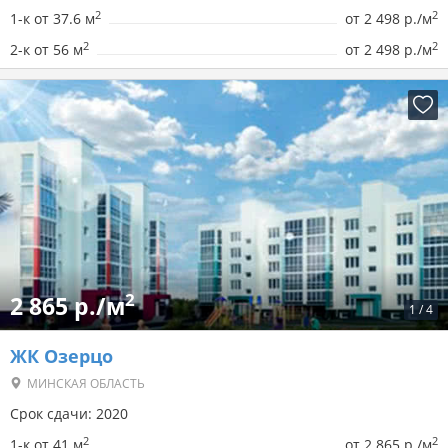
2
2
1-к от 37.6 м
от
2 498 р./м
2
2
2-к от 56 м
от
2 498 р./м
2
2 865 р./м
1
/
4
ЖК Озерцо
МИНСКАЯ ОБЛАСТЬ
Срок сдачи: 2020
2
2
1-к от 41 м
от
2 865 р./м