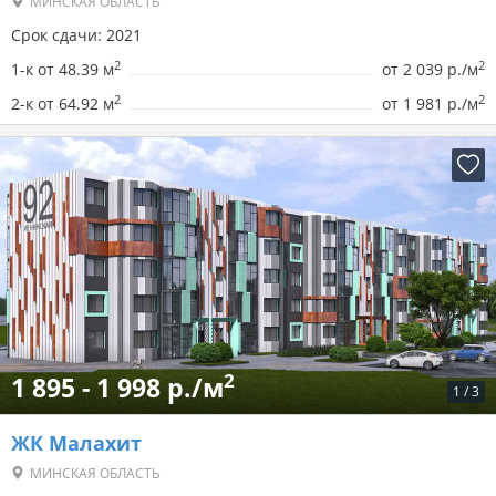
МИНСКАЯ ОБЛАСТЬ
Срок сдачи: 2021
2
2
1-к от 48.39 м
от
2 039 р./м
2
2
2-к от 64.92 м
от
1 981 р./м
2
1 895 - 1 998 р./м
1
/
3
ЖК Малахит
МИНСКАЯ ОБЛАСТЬ