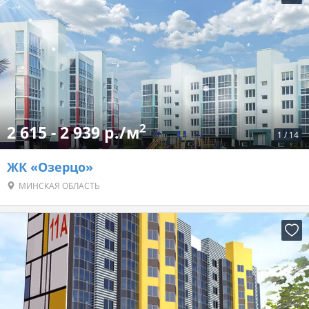
2
2 615 - 2 939 р./м
1
/
14
ЖК «Озерцо»
МИНСКАЯ ОБЛАСТЬ