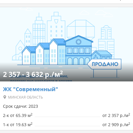
2
2 357 - 3 632 р./м
ЖК "Современный"
МИНСКАЯ ОБЛАСТЬ
Срок сдачи: 2023
2
2
2-к от 65.39 м
от
2 357 р./м
2
2
1-к от 19.63 м
от
2 909 р./м