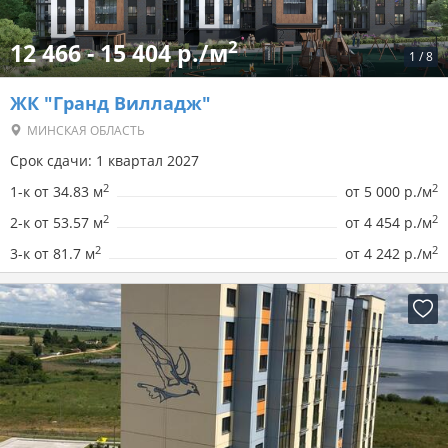
2
12 466 - 15 404 р./м
1
/
8
ЖК "Гранд Вилладж"
МИНСКАЯ ОБЛАСТЬ
Срок сдачи: 1 квартал 2027
2
2
1-к от 34.83 м
от
5 000 р./м
2
2
2-к от 53.57 м
от
4 454 р./м
2
2
3-к от 81.7 м
от
4 242 р./м