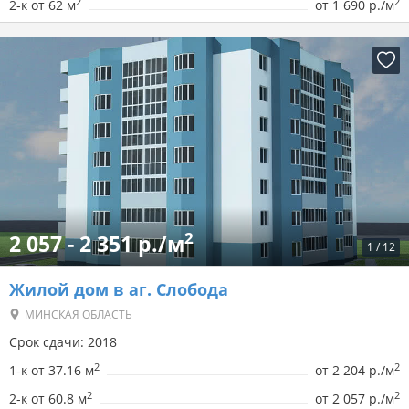
2
2
2-к от 62 м
от
1 690 р./м
2
2 057 - 2 351 р./м
1
/
12
Жилой дом в аг. Слобода
МИНСКАЯ ОБЛАСТЬ
Срок сдачи: 2018
2
2
1-к от 37.16 м
от
2 204 р./м
2
2
2-к от 60.8 м
от
2 057 р./м