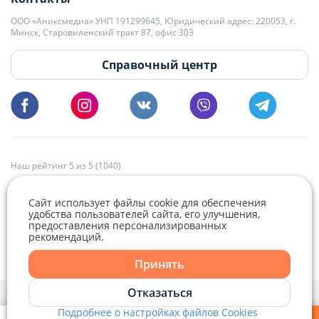
kb@domovita.by
+375 29 179-11-28 Владислав Гладченко
ООО «Аниксмедиа» УНП 191299645, Юридический адрес: 220053, г.
Мы принимаем звонки и отвечаем на письма в будние дни с 9:00 до
Минск, Старовиленский тракт 87, офис 303
18:00.
vg@domovita.by
Справочный центр
Пишите и звоните нам в будние дни с 8:00 до 20:00.
Наш рейтинг 5 из 5 (1040)
Сайт использует файлы cookie для обеспечения
удобства пользователей сайта, его улучшения,
предоставления персонализированных
рекомендаций.
Принять
Отказаться
Политика конфиденциальности,
Политика обработки файлов cookie
и
Выбор настроек Cookie
Подробнее о настройках файлов Cookies