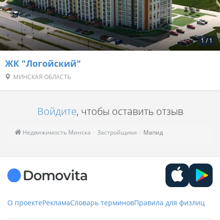
1
/
1
ЖК "Логойский"
МИНСКАЯ ОБЛАСТЬ
Войдите
, чтобы оставить отзыв
Недвижимость Минска
Застройщики
Мапид
О проекте
Реклама
Словарь терминов
Правила для физлиц