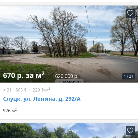
2
670 р. за м
620 000 р.
1
/
21
2
≈ 211 865 $
229 $/м
Слуцк, ул. Ленина, д. 292/А
2
926 м