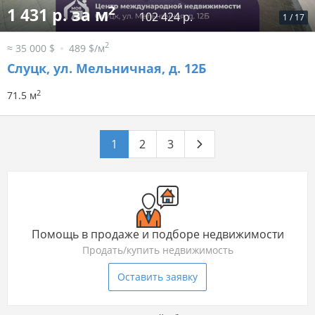
2
1 431 р. за м
102 424 р.
1
/
17
2
≈ 35 000 $
489 $/м
Слуцк, ул. Мельничная, д. 12Б
2
71.5 м
1
2
3
Помощь в продаже и подборе недвижимости
Продать/купить недвижимость
Оставить заявку