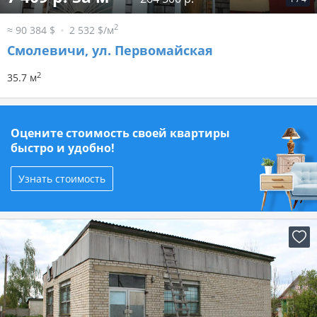
2
≈ 90 384 $
2 532 $/м
Смолевичи, ул. Первомайская
2
35.7 м
Оцените стоимость своей квартиры
быстро и удобно!
Узнать стоимость