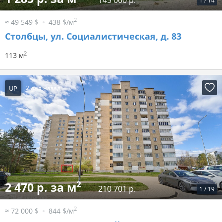
145 000 р.
1
/
14
2
≈ 49 549 $
438 $/м
Столбцы, ул. Социалистическая, д. 83
2
113 м
UP
2 дня назад
2
2 470 р. за м
210 701 р.
1
/
19
2
≈ 72 000 $
844 $/м