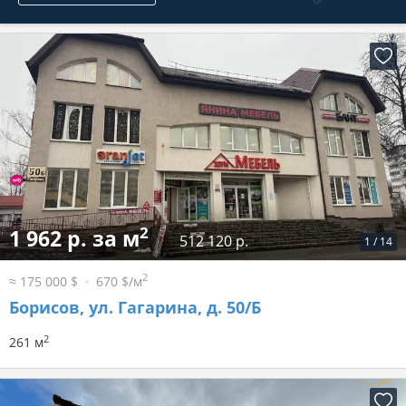
2
1 962 р. за м
512 120 р.
1
/
14
2
≈ 175 000 $
670 $/м
Борисов, ул. Гагарина, д. 50/Б
2
261 м