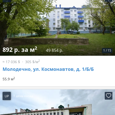
2
892 р. за м
49 854 р.
1
/
15
2
≈ 17 036 $
305 $/м
Молодечно, ул. Космонавтов, д. 1/Б/Б
2
55.9 м
UP
1 день назад