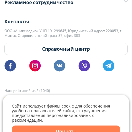
Рекламное сотрудничество
+375 33 376-13-70
editor@domovita.by
+375 29 563-15-61 Кристина Филюта
Контакты
kb@domovita.by
+375 29 179-11-28 Владислав Гладченко
ООО «Аниксмедиа» УНП 191299645, Юридический адрес: 220053, г.
Мы принимаем звонки и отвечаем на письма в будние дни с 9:00 до
Минск, Старовиленский тракт 87, офис 303
18:00.
vg@domovita.by
Справочный центр
Пишите и звоните нам в будние дни с 8:00 до 20:00.
Наш рейтинг 5 из 5 (1040)
Сайт использует файлы cookie для обеспечения
удобства пользователей сайта, его улучшения,
предоставления персонализированных
рекомендаций.
Telegram
Viber
Принять