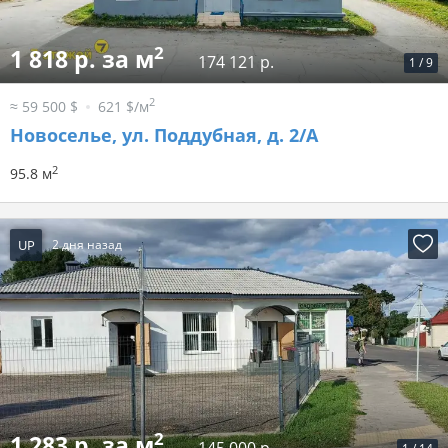
2
1 818 р. за м
174 121 р.
1
/
9
2
≈ 59 500 $
621 $/м
Новоселье, ул. Поддубная, д. 2/А
2
95.8 м
UP
2 дня назад
2
1 283 р. за м