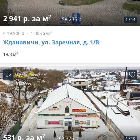
2
2 941 р. за м
58 235 р.
1
/
14
2
≈ 19 900 $
1 005 $/м
Ждановичи, ул. Заречная, д. 1/В
2
19.8 м
UP
1 день назад
2
531 р. за м
263 376 р.
1
/
19