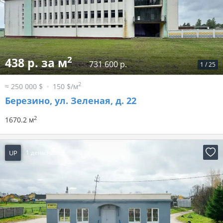
2
438 р. за м
731 600 р.
1
/
25
2
≈ 250 000 $
150 $/м
Березино, ул. Зеленая, д. 22
2
1670.2 м
UP
1 день назад