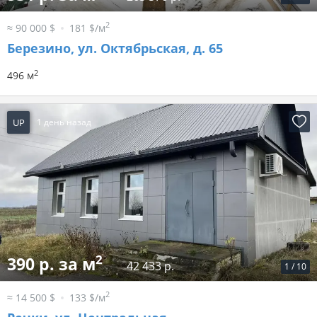
2
≈ 90 000 $
181 $/м
Березино, ул. Октябрьская, д. 65
2
496 м
UP
1 день назад
2
390 р. за м
42 433 р.
1
/
10
2
≈ 14 500 $
133 $/м