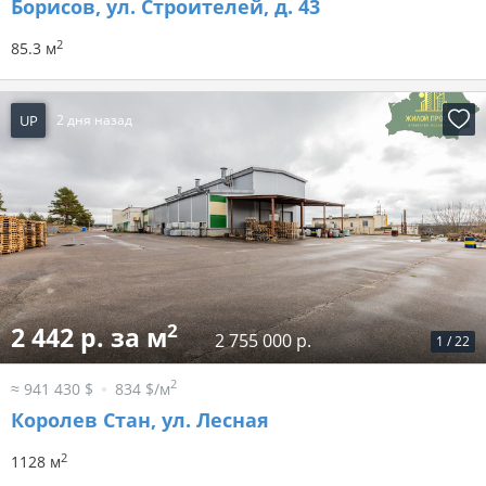
Борисов, ул. Строителей, д. 43
2
85.3 м
UP
2 дня назад
2
2 442 р. за м
2 755 000 р.
1
/
22
2
≈ 941 430 $
834 $/м
Королев Стан, ул. Лесная
2
1128 м