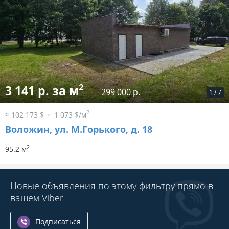
2
3 141 р. за м
299 000 р.
1
/
7
2
≈ 102 173 $
1 073 $/м
Воложин, ул. М.Горького, д. 18
2
95.2 м
Новые объявления по этому фильтру прямо в
вашем Viber
Подписаться