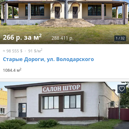
2
266 р. за м
288 411 р.
1
/
32
2
≈ 98 555 $
91 $/м
Старые Дороги, ул. Володарского
2
1084.4 м