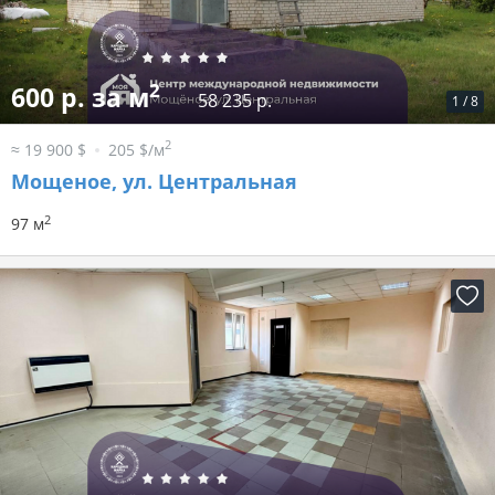
2
600 р. за м
58 235 р.
1
/
8
2
≈ 19 900 $
205 $/м
Мощеное, ул. Центральная
2
97 м