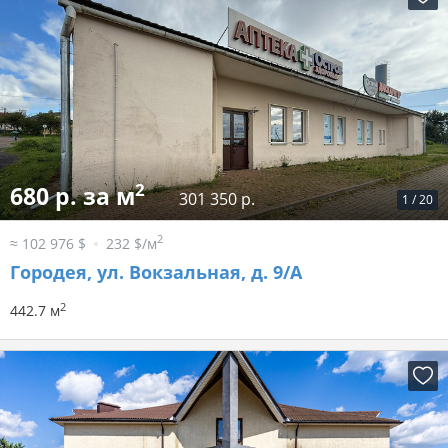
2
680 р. за м
301 350 р.
1
/
20
2
≈ 102 976 $
232 $/м
Городея, ул. Вокзальная, д. 9/А
2
442.7 м