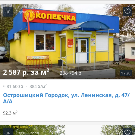
UP
1 день назад
2
2 587 р. за м
238 794 р.
1
/
20
2
≈ 81 600 $
884 $/м
Острошицкий Городок, ул. Ленинская, д. 47/
А/А
2
92.3 м
UP
1 день назад