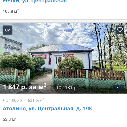
Речки, ул. Центральная
2
108.8 м
UP
1 день назад
2
1 847 р. за м
102 131 р.
1
/
11
2
≈ 34 900 $
631 $/м
Атолино, ул. Центральная, д. 1/Ж
2
55.3 м