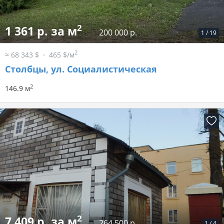
2
1 361 р. за м
200 000 р.
1
/
19
2
≈ 68 343 $
465 $/м
Столбцы, ул. Социалистическая
2
146.9 м
2
7 409 р. за м
264 500 р.
1
/
4