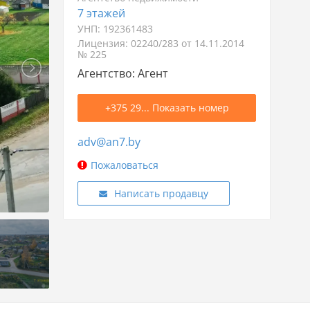
7 этажей
УНП: 192361483
Лицензия: 02240/283 от 14.11.2014
№ 225
Агентство: Агент
+375 29... Показать номер
adv@an7.by
Пожаловаться
Написать продавцу