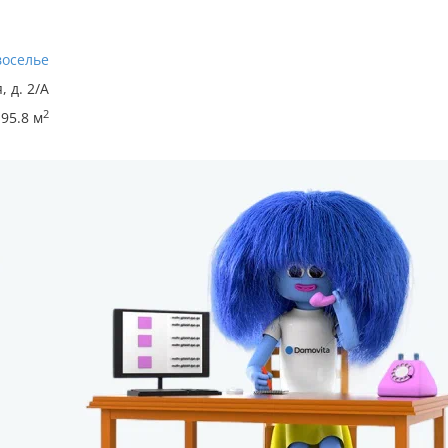
воселье
, д. 2/А
2
95.8 м