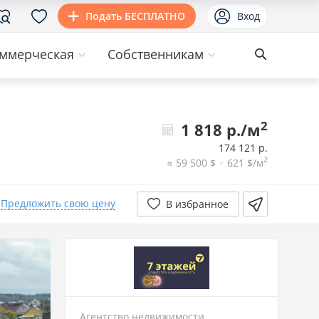
Подать БЕСПЛАТНО
Вход
ммерческая
Собственникам
2
1 818 р./м
174 121 р.
2
≈ 59 500 $
621 $/м
Предложить свою цену
В избранное
Агентство недвижимости