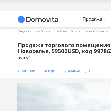
Продажа
Недвижимость Минского района
Купить торговый объект в 
Продажа торгового помещения на
Новоселье, 59500USD, код 99786
2
95.8 м
Описание
На карте
Динамика цен