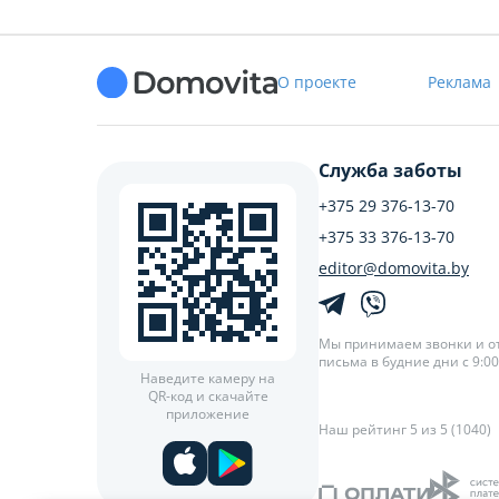
О проекте
Реклама
Служба заботы
+375 29 376-13-70
+375 33 376-13-70
editor@domovita.by
Мы принимаем звонки и о
письма в будние дни с 9:00 
Наведите камеру на
QR-код и скачайте
приложение
Наш рейтинг 5 из 5 (1040)