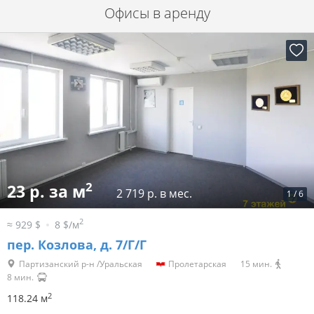
Офисы в аренду
2
23 р. за м
2 719 р. в мес.
1
/
6
2
≈ 929 $
8 $/м
пер. Козлова, д. 7/Г/Г
Партизанский р-н /Уральская
Пролетарская
15 мин.
8 мин.
2
118.24 м