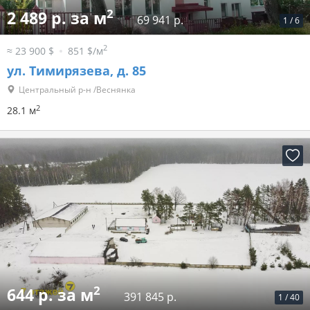
2
2 489 р. за м
69 941 р.
1
/
6
2
≈ 23 900 $
851 $/м
ул. Тимирязева, д. 85
Центральный р-н /Веснянка
2
28.1 м
2
644 р. за м
391 845 р.
1
/
40