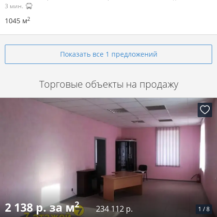
3 мин.
2
1045 м
Показать все 1 предложений
Торговые объекты на продажу
2
2 138 р. за м
234 112 р.
1
/
8