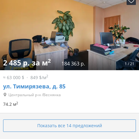
2
2 485 р. за м
184 363 р.
1
/
21
2
≈ 63 000 $
849 $/м
ул. Тимирязева, д. 85
Центральный р-н /Веснянка
2
74.2 м
Показать все 14 предложений