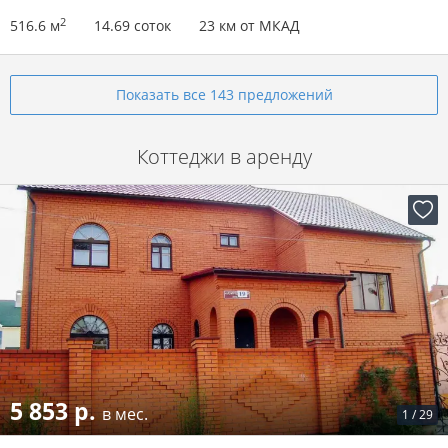
2
516.6 м
14.69 соток
23 км от МКАД
Показать все 143 предложений
Коттеджи в аренду
5 853 р.
в мес.
1
/
29