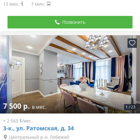
13 мин.
7 мин.
Позвонить
7 500 р.
в мес.
1
/
23
≈ 2 563 $/мес.
3-к.,
ул. Ратомская, д. 34
Центральный р-н, Лебяжий