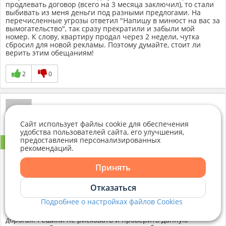
продлевать договор (всего на 3 месяца заключил), то стали
выбивать из меня деньги под разными предлогами. На
перечисленные угрозы ответил "Напишу в минюст на вас за
вымогательство", так сразу прекратили и забыли мой
номер. К слову, квартиру продал через 2 недели, чутка
сбросил для новой рекламы. Поэтому думайте, стоит ли
верить этим обещаниям!
2
0
20.06.2023
Сайт использует файлы cookie для обеспечения
удобства пользователей сайта, его улучшения,
предоставления персонализированных
Рекомендую!
рекомендаций.
Лучшее агентство на наш взгляд! Люди - профессионалы,
Принять
знающие своё дело. Покупали через них квартиру в Минске.
Нам очень повезло что обратились именно к ним. Сначала
Отказаться
хотели просто оформить покупку через них. Агент
порекомендовала услугу по проверке недвижимости и
Подробнее о настройках файлов Cookies
страховке сделки. Сначала, отнеслись к этому предложению
скептично. Услуга не из дешёвых....Я бы даже сказала,
дорогая. Решили не рисковать и проверить данную