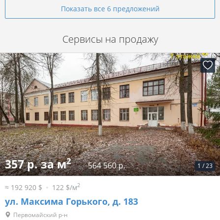
Показать все 6 предложений
Сервисы на продажу
2
357 р. за м
564 560 р.
1
/
23
2
≈ 192 920 $
122 $/м
ул. Максима Горького, д. 183
Первомайский р-н