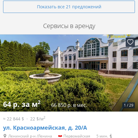
Показать все 21 предложений
Сервисы в аренду
2
64 р. за м
66 850 р. в мес.
1
/
29
2
≈ 22 844 $
22 $/м
ул. Красноармейская, д. 20/A
Ленинский р-н /Ленина
Первомайская
5 мин.