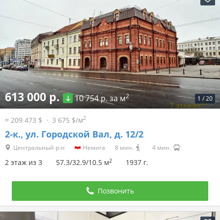
613 000 р.
2
10 754 р. за м
1
/
20
2
≈ 209 473 $
3 675 $/м
2-к.,
ул. Городской Вал, д. 12/2
Центральный р-н
Немига
8 мин.
4 мин.
2
2 этаж из 3
57.3/32.9/10.5 м
1937 г.
Позвонить