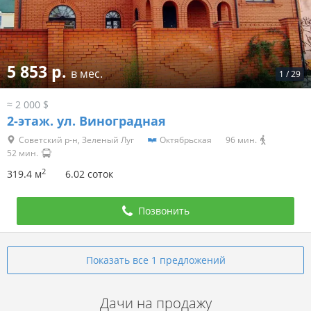
5 853 р.
в мес.
1
/
29
≈ 2 000 $
2-этаж.
ул. Виноградная
Советский р-н, Зеленый Луг
Октябрьская
96 мин.
52 мин.
2
319.4 м
6.02 соток
Позвонить
Показать все 1 предложений
Дачи на продажу