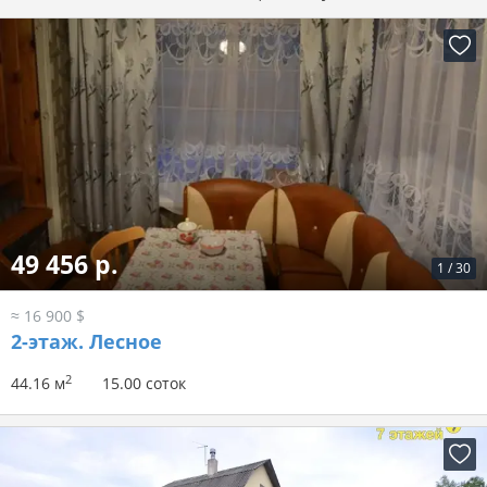
49 456 р.
1
/
30
≈ 16 900 $
2-этаж.
Лесное
2
44.16 м
15.00 соток