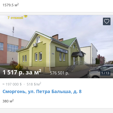
2
1579.5 м
2
1 517 р. за м
576 501 р.
1
/
13
2
≈ 197 000 $
518 $/м
Сморгонь, ул. Петра Балыша, д. 8
2
380 м