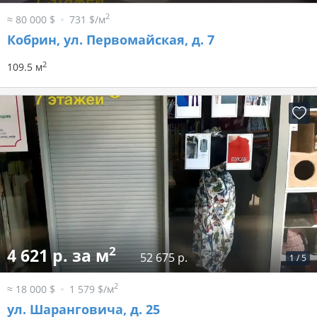
2
≈ 80 000 $
731 $/м
Кобрин, ул. Первомайская, д. 7
2
109.5 м
2
4 621 р. за м
52 675 р.
1
/
5
2
≈ 18 000 $
1 579 $/м
ул. Шаранговича, д. 25