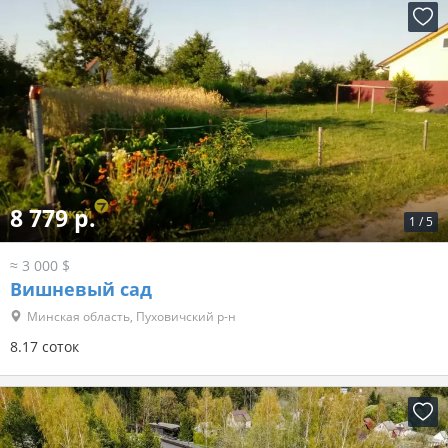
8 779 р.
1
/
5
≈ 3 000 $
Вишневый сад
Минская область, Пуховичский р-н
8.17 соток