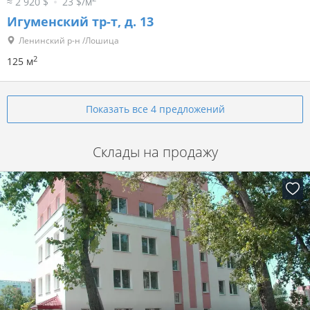
≈ 2 920 $
23 $/м
Игуменский тр-т, д. 13
Ленинский р-н /Лошица
2
125 м
Показать все 4 предложений
Склады на продажу