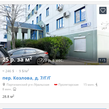
2
25 р. за м
720 р. в мес.
1
/
5
2
≈ 246 $
9 $/м
пер. Козлова, д. 7/Г/Г
Партизанский р-н /Уральская
Пролетарская
15 мин.
8 мин.
2
28.8 м