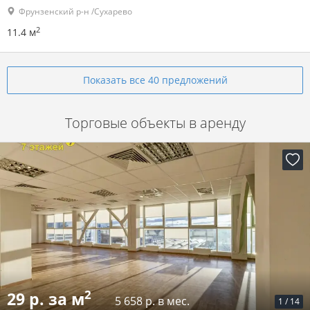
Фрунзенский р-н /Сухарево
2
11.4 м
Показать все 40 предложений
Торговые объекты в аренду
2
29 р. за м
5 658 р. в мес.
1
/
14