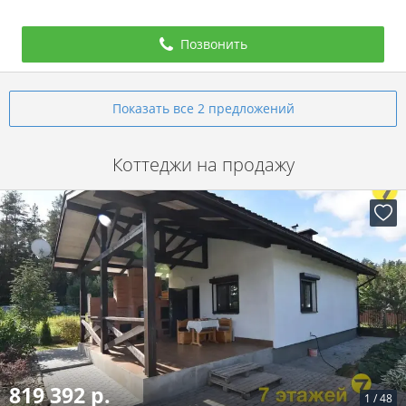
Позвонить
Показать все 2 предложений
Коттеджи на продажу
819 392 р.
1
/
48