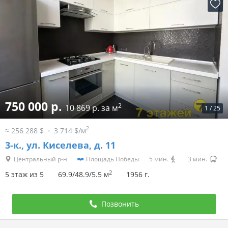
750 000 р.
2
10 869 р. за м
1
/
25
2
≈ 256 288 $
3 714 $/м
3-к.,
ул. Киселева, д. 11
Центральный р-н
Площадь Победы
5 мин.
3 мин.
2
5 этаж из 5
69.9/48.9/5.5 м
1956 г.
Позвонить