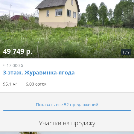
49 749 р.
1
/
9
≈ 17 000 $
3-этаж.
Журавинка-ягода
2
95.1 м
6.00 соток
Показать все 52 предложений
Участки на продажу