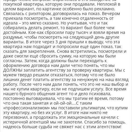
покупкой квартиры, которую они продавали. Неплохой в
целом вариант, по картинке особенно было рекламно.
Связалась с риэлтором, договорилась на показ. Вечером
приехала посмотреть, а там конечно отдаленность от
идеала – это мягко сказано. Но учитывая, что и так
собирались делать ремонт, то вариант был более чем
достойным. Кое-как сбросили пару тысяч и взяли время на
раздумье, чтобы посмотреть на следующий день другие
варианты. В итоге через 3 дня пришли к выводу, что эта
квартира нам подходит и попросили ещё один показ, так
сказать для закрепления. Снова встретились, посмотрели и
даже смогли ещё сбросить сумму, на которую мы были
согласны. Затем, когда должны были переходить к
оформлению договора нам дали четко понять, что мы
ДОЛЖНЫ заплатить агентству за проверку квартиры. Мы с
мужем твердо решили отказаться, потому что не было
лишних денег платить агентству за ненужную на наш взгляд
работу. После чего нам дали понять, что это не наш выбор и
мы не купим квартиру, если не подпишем услугу. Все время
нашего бурного общения агент то и дело психовала,
постоянно выговаривала, что мы тратим её время, потому
что она такая занятая и ой-ой-ой….С таким
«профессионализмом» мы поставили ультиматум, что купим
эту квартиру, но без их услуг. В итоге нам никто не
перезвонил, а продолжать эти эмоциональные качели с
истеричной агентшой мы не захотели. Спасибо за помощь,
надеюсь больше судьба не свяжет нас с этим агентством!