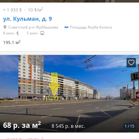
2
≈ 1 933 $
10 $/м
ул. Кульман, д. 9
Советский р-н /Куйбышева
Площадь Якуба Коласа
8 мин.
5 мин.
2
195.1 м
2
68 р. за м
8 545 р. в мес.
1
/
15
2