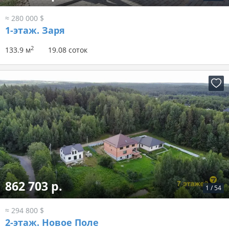
≈ 280 000 $
1-этаж.
Заря
2
133.9 м
19.08 соток
862 703 р.
1
/
54
≈ 294 800 $
2-этаж.
Новое Поле