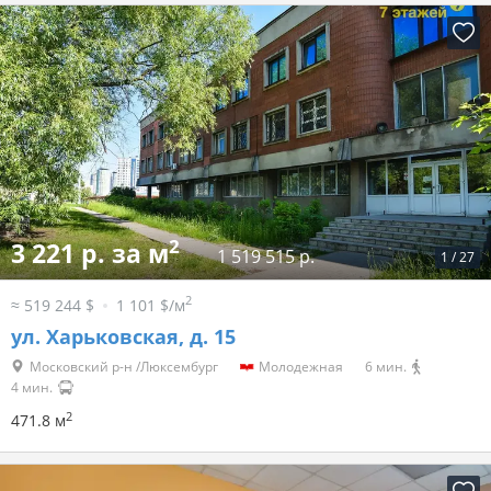
2
3 221 р. за м
1 519 515 р.
1
/
27
2
≈ 519 244 $
1 101 $/м
ул. Харьковская, д. 15
Московский р-н /Люксембург
Молодежная
6 мин.
4 мин.
2
471.8 м